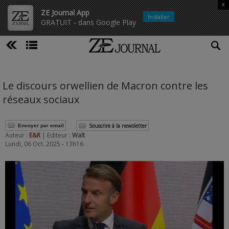
x
ZE Journal App
Installer
GRATUIT - dans Google Play
Le discours orwellien de Macron contre les
réseaux sociaux
Souscrire à la newsletter
Envoyer par email
Auteur :
E&R
| Editeur :
Walt
Lundi, 06 Oct. 2025 - 13h16