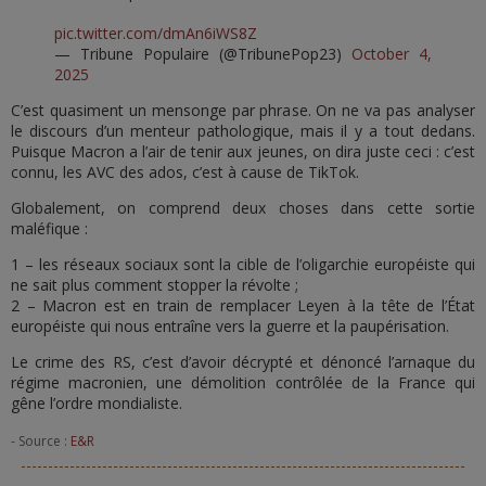
pic.twitter.com/dmAn6iWS8Z
— Tribune Populaire (@TribunePop23)
October 4,
2025
C’est quasiment un mensonge par phrase. On ne va pas analyser
le discours d’un menteur pathologique, mais il y a tout dedans.
Puisque Macron a l’air de tenir aux jeunes, on dira juste ceci : c’est
connu, les AVC des ados, c’est à cause de TikTok.
Globalement, on comprend deux choses dans cette sortie
maléfique :
1 – les réseaux sociaux sont la cible de l’oligarchie européiste qui
ne sait plus comment stopper la révolte ;
2 – Macron est en train de remplacer Leyen à la tête de l’État
européiste qui nous entraîne vers la guerre et la paupérisation.
Le crime des RS, c’est d’avoir décrypté et dénoncé l’arnaque du
régime macronien, une démolition contrôlée de la France qui
gêne l’ordre mondialiste.
- Source :
E&R