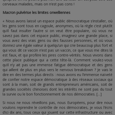
cerveaux malades, mais on n’est pas cons !
Macron pulvérise les limites orwelliennes
« Nous avons laissé un espace public démocratique s’installer, où
les gens sont tous en cagoule, anonymes, où la règle c’est plutôt
qu’il faut insulter l’autre si on veut être populaire, où vous ne
savez pas dans cet espace public, imaginez une grande place, si
vous avez des vrais gens ou des fausses personnes, et où vous
donnez une égale valeur à quelqu’un qui crie beaucoup plus fort et
qui vous dit ce vaccin n’est pas un vaccin, ce que vous me dites là
est faux, et qui profère les pires contre-vérités. Nous vivons dans
cette place publique qui a cette tête-là. Comment voulez-vous
qu’il n’y ait pas une immense fatigue démocratique et des gens
qui aillent de plus en plus vers le nervous breakdown ? Je vais le
dire en des termes plus directs : nous avons eu l’immense naïveté
de confier notre espace démocratique à des réseaux sociaux qui
sont à la main, soit de grands entrepreneurs américains, soit de
grandes sociétés chinoises dont les intérêts ne sont pas du tout
la survie ou le bon fonctionnement de nos démocraties. […]
Si nous ne nous réveillons pas, nous Européens, pour dire nous
voulons reprendre le contrôle de nos démocraties, je vous l’écris
d’ici dix ans, tous ceux qui jouent sur cette infrastructure ou avec