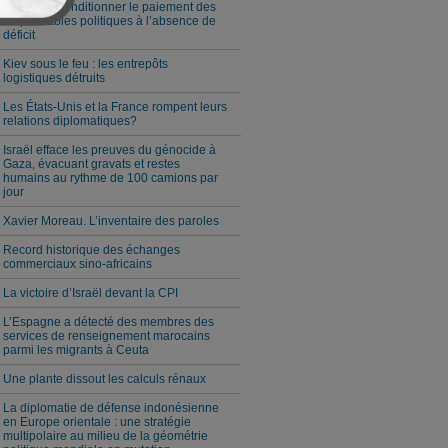
Milei veut conditionner le paiement des
responsables politiques à l’absence de
déficit
Kiev sous le feu : les entrepôts
logistiques détruits
Les États-Unis et la France rompent leurs
relations diplomatiques?
Israël efface les preuves du génocide à
Gaza, évacuant gravats et restes
humains au rythme de 100 camions par
jour
Xavier Moreau. L’inventaire des paroles
Record historique des échanges
commerciaux sino-africains
La victoire d’Israël devant la CPI
L’Espagne a détecté des membres des
services de renseignement marocains
parmi les migrants à Ceuta
Une plante dissout les calculs rénaux
La diplomatie de défense indonésienne
en Europe orientale : une stratégie
multipolaire au milieu de la géométrie