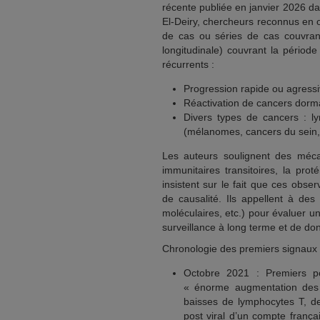
récente publiée en janvier 2026 d
El-Deiry, chercheurs reconnus en o
de cas ou séries de cas couvrant
longitudinale) couvrant la périod
récurrents :
Progression rapide ou agressiv
Réactivation de cancers dorma
Divers types de cancers : l
(mélanomes, cancers du sein,
Les auteurs soulignent des méca
immunitaires transitoires, la pro
insistent sur le fait que ces obs
de causalité. Ils appellent à des
moléculaires, etc.) pour évaluer 
surveillance à long terme et de do
Chronologie des premiers signaux s
Octobre 2021 : Premiers pos
« énorme augmentation des 
baisses de lymphocytes T, d
post viral d’un compte frança