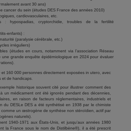
normalement avant 30 ans)
de cancer du sein (études DES France des années 2010)
ogiques, cardiovasculaires, etc.
 hypospadias, cryptorchidie, troubles de la fertilité
tits-enfants) :
maturité (paralysie cérébrale, etc.)
ycles irréguliers)
bles (études en cours, notamment via l’association Réseau
é une grande enquête épidémiologique en 2024 pour évaluer
rations).
 et 160 000 personnes directement exposées in utero, avec
és et de handicaps.
 exemple historique souvent cité pour illustrer comment des
 à un médicament ont été ignorés pendant des décennies,
laires, en raison de facteurs réglementaires, industriels et
ation du DESLe DES a été synthétisé en 1938 par le chimiste
 comme un œstrogène de synthèse non stéroïdien, actif par
ogènes naturels).
ment 1940-1971 aux États-Unis, et jusqu’aux années 1980
t la France sous le nom de Distilbène®), il a été prescrit