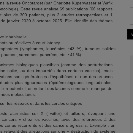
ans la revue Oncotarget (par Charlotte Kuperwasser et Wafik
ncologie). Cette revue analyse 69 publications (66 rapports
 plus de 300 patients, plus 2 études rétrospectives et 1
e de janvier 2020 à octobre 2025. Elle identifie des thèmes
A
e inhabituelle.
nts ou récidives à court latency.
ymphoïdes (lymphomes, leucémies ~43 %), tumeurs solides
 poumon, sarcomes, pancréas, etc. ~41 %).
nismes biologiques plausibles (comme des perturbations
téine spike, ou des impuretés dans certains vaccins), mais
ervations sont génératrices d’hypothèses et non des preuves
 études plus rigoureuses (épidémiologiques longitudinales,
un lien potentiel, en notant des lacunes comme le manque de
nnées moléculaires.
ur les réseaux et dans les cercles critiques
ts alarmistes sur X (Twitter) et ailleurs, évoquant une
cancers » chez les vaccinés, avec des références à des
es zonas récurrents et des cancers agressifs. Exemple : un
is relayant des allégations sur une « destruction du système