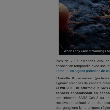
Près de 70 publications évaluée
association temporelle avec une in
Lorsque les signes précoces de ca
Charlotte Kuperwasser (profess
signaux précoces de cancers pote
COVID-19. Elle affirme que près 
cancers apparaissant en associ
une infection SARS-CoV-2 ou une
récidives inhabituelles ou des loc
des ganglions lymphatiques régio