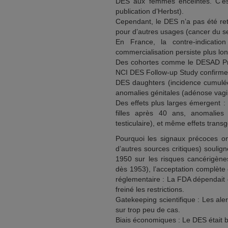
DES aux femmes enceintes. C’es
publication d’Herbst).
Cependant, le DES n’a pas été reti
pour d’autres usages (cancer du se
En France, la contre-indicati
commercialisation persiste plus lo
Des cohortes comme le DESAD Proje
NCI DES Follow-up Study confirment
DES daughters (incidence cumulée
anomalies génitales (adénose vaginal
Des effets plus larges émergent :
filles après 40 ans, anomalies 
testiculaire), et même effets trans
Pourquoi les signaux précoces ont
d’autres sources critiques) souli
1950 sur les risques cancérigène
dès 1953), l’acceptation complète 
réglementaire : La FDA dépendait d
freiné les restrictions.
Gatekeeping scientifique : Les al
sur trop peu de cas.
Biais économiques : Le DES était