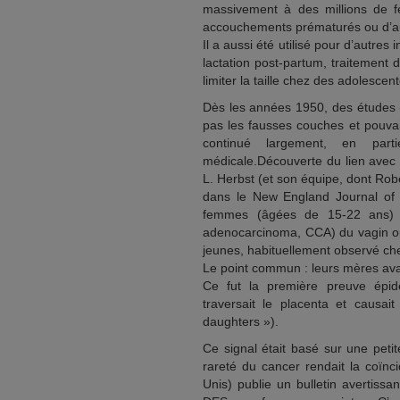
massivement à des millions de f
accouchements prématurés ou d’au
Il a aussi été utilisé pour d’autr
lactation post-partum, traitement
limiter la taille chez des adolescen
Dès les années 1950, des études 
pas les fausses couches et pouvai
continué largement, en parti
médicale.Découverte du lien avec
L. Herbst (et son équipe, dont Rob
dans le New England Journal of 
femmes (âgées de 15-22 ans) att
adenocarcinoma, CCA) du vagin ou
jeunes, habituellement observé c
Le point commun : leurs mères avai
Ce fut la première preuve épidé
traversait le placenta et causa
daughters »).
Ce signal était basé sur une peti
rareté du cancer rendait la coïnc
Unis) publie un bulletin avertiss