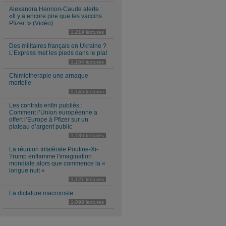
Alexandra Henrion-Caude alerte :
«Il y a encore pire que les vaccins
Pfizer !» (Vidéo)
1,219 lectures
Des militaires français en Ukraine ?
L’Express met les pieds dans le plat
1,164 lectures
Chimiotherapie une arnaque
mortelle
1,145 lectures
Les contrats enfin publiés :
Comment l’Union européenne a
offert l’Europe à Pfizer sur un
plateau d’argent public
1,136 lectures
La réunion trilatérale Poutine-Xi-
Trump enflamme l'imagination
mondiale alors que commence la «
longue nuit »
1,121 lectures
La dictature macroniste
1,098 lectures