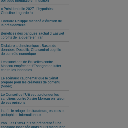
politique mondiale en mutation
« Présidentielle 2027. L’hypothèse
Christine Lagarde ! »
Édouard Philippe menacé d’éviction de
la présidentielle
Bénéfices des banques, rachat d’Easyjet
: profits de la guerre en Iran
Dictature technotronique : Bases de
données, Doctolib, Chatcontrol et grille
de contrôle numérique
Les sanctions de Bruxelles contre
Moscou empêchent l'Espagne de lutter
contre les incendies
Le scénario cauchemar que le Sénat
prépare pour les créateurs de contenu
(Vidéo)
Le Conseil de l’UE veut prolonger les
sanctions contre Xavier Moreau en raison
de ses opinions
Israël, le refuge des fraudeurs, escrocs et
pédophiles internationaux
Iran. Les États-Unis se préparent à une
escalade insensée alors qu’ils manquent