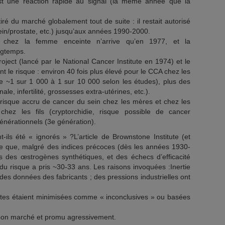
t une réaction rapide au signal (la même année que la
ré du marché globalement tout de suite : il restait autorisé
in/prostate, etc.) jusqu’aux années 1990-2000.
on chez la femme enceinte n’arrive qu’en 1977, et la
ngtemps.
ct (lancé par le National Cancer Institute en 1974) et le
 le risque : environ 40 fois plus élevé pour le CCA chez les
 ~1 sur 1 000 à 1 sur 10 000 selon les études), plus des
e, infertilité, grossesses extra-utérines, etc.).
 risque accru de cancer du sein chez les mères et chez les
chez les fils (cryptorchidie, risque possible de cancer
générationnels (3e génération).
-ils été « ignorés » ?L’article de Brownstone Institute (et
gne que, malgré des indices précoces (dès les années 1930-
s des œstrogènes synthétiques, et des échecs d’efficacité
du risque a pris ~30-33 ans. Les raisons invoquées :Inertie
es données des fabricants ; des pressions industrielles ont
ertes étaient minimisées comme « inconclusives » ou basées
 bon marché et promu agressivement.