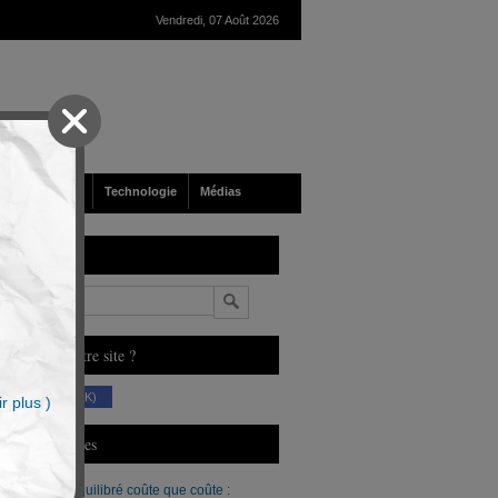
Vendredi, 07 Août 2026
nté
Société
Technologie
Médias
echerche
n
ous aimez notre site ?
(230 K)
r plus )
erniers Articles
Un budget équilibré coûte que coûte :