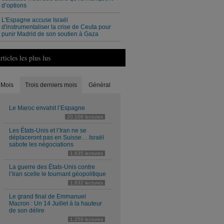
d’options
L'Espagne accuse Israël
d'instrumentaliser la crise de Ceuta pour
punir Madrid de son soutien à Gaza
rticles les plus lus
Mois
Trois derniers mois
Général
Le Maroc envahit l’Espagne
20,108 lectures
Les États-Unis et l’Iran ne se
déplaceront pas en Suisse… Israël
sabote les négociations
1,635 lectures
La guerre des États-Unis contre
l’Iran scelle le tournant géopolitique
1,632 lectures
Le grand final de Emmanuel
Macron : Un 14 Juillet à la hauteur
de son délire
1,259 lectures