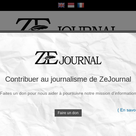
ique
Culture
Religion
Sport
France / Europe
Monde
Science et Sa
R
: 30 ans pour que cette molécule sure et
Contribuer au journalisme de ZeJournal
ancérigène. Combien pour l’ARNm covid
Faites un don pour nous aider à poursuivre notre mission d’informatio
V
Souscrire à la newsletter
( En savoi
eudi, 05 Févr. 2026 - 16h14
Faire un don
D
Il a été prescrit à environ 200 000 femmes
enceintes entre 1948 et 1977 pour prévenir les
fausses couches ou les accouchements