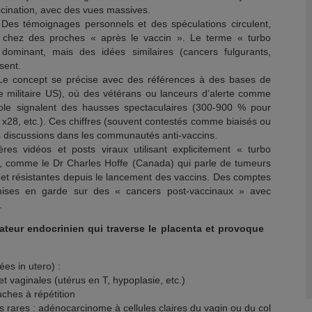
ccination, avec des vues massives.
s témoignages personnels et des spéculations circulent,
hez des proches « après le vaccin ». Le terme « turbo
ominant, mais des idées similaires (cancers fulgurants,
sent.
 Le concept se précise avec des références à des bases de
litaire US), où des vétérans ou lanceurs d’alerte comme
e signalent des hausses spectaculaires (300-900 % pour
 x28, etc.). Ces chiffres (souvent contestés comme biaisés ou
es discussions dans les communautés anti-vaccins.
ières vidéos et posts viraux utilisant explicitement « turbo
», comme le Dr Charles Hoffe (Canada) qui parle de tumeurs
 et résistantes depuis le lancement des vaccins. Des comptes
mises en garde sur des « cancers post-vaccinaux » avec
.
ateur endocrinien qui traverse le placenta et provoque
ées in utero) :
t vaginales (utérus en T, hypoplasie, etc.)
uches à répétition
 rares : adénocarcinome à cellules claires du vagin ou du col