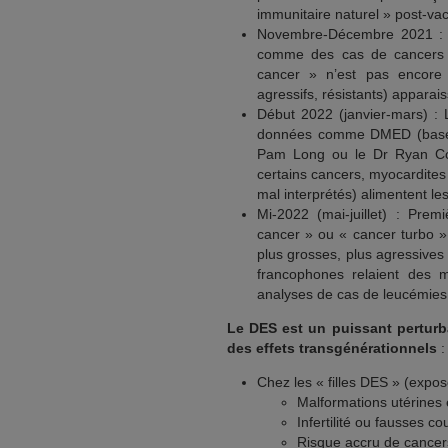
immunitaire naturel » post-va
Novembre-Décembre 2021 : De
comme des cas de cancers c
cancer » n’est pas encore d
agressifs, résistants) apparais
Début 2022 (janvier-mars) :
données comme DMED (base mi
Pam Long ou le Dr Ryan Col
certains cancers, myocardites
mal interprétés) alimentent l
Mi-2022 (mai-juillet) : Prem
cancer » ou « cancer turbo 
plus grosses, plus agressives
francophones relaient des 
analyses de cas de leucémies
Le DES est un puissant perturb
des effets transgénérationnels
:
Chez les « filles DES » (expos
Malformations utérines e
Infertilité ou fausses co
Risque accru de cancers