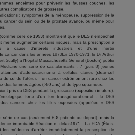
emmes enceintes pour prévenir les fausses couches, les
tres complications de grossesse.
es indications : symptômes de la ménopause, suppression de la
 du cancer du sein ou de la prostate avancé, ou même pour
tes.
(comme celle de 1953) montraient que le DES n’empêchait
t même augmenter certains risques, mais la prescription a
e à cause d’intérêts industriels et d’une inertie
 le cancer dans les années 1970En 1970-1971, le Dr Arthur
ert Scully) à l’hôpital Massachusetts General (Boston) publie
Medicine une série de cas alarmants : 7 (puis 8) jeunes
eintes d’adénocarcinome à cellules claires (clear-cell
 du col de l’utérus – un cancer extrêmement rare chez les
hez des femmes âgées (>50 ans) et de type squameux.
ent pris du DES pendant la grossesse (exposition in utero).
miologique forte d’un lien transgénérationnel : le DES
it des cancers chez les filles exposées (appelées « DES
te série de cas (seulement 6-8 patients au départ), mais la
idence improbable.Réaction et délais1971 : La FDA (États-
ant les médecins d’arrêter immédiatement la prescription de