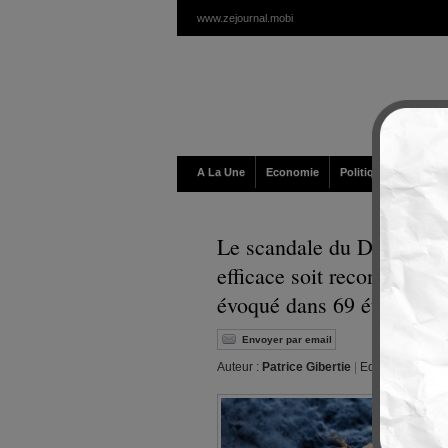
www.zejournal.mobi
A La Une
Economie
Politique / Géopolit
Le scandale du Distilbene
efficace soit reconnue c
évoqué dans 69 études?
Envoyer par email
Auteur :
Patrice Gibertie
|
Editeur :
Walt
|
J