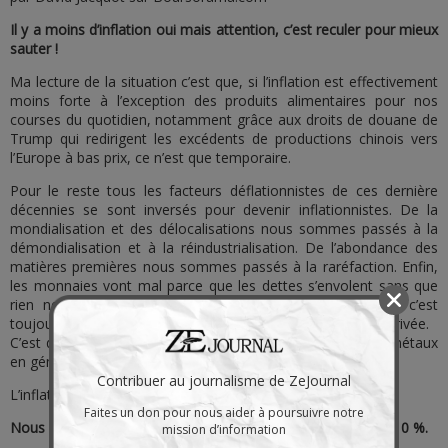
Il y a moins d’inflation oui mais attention, c’est reculer pour mieux
sauter !
Ma lecture de la situation c’est que, si l’inflation est effectivement
moins forte à l’exception des produits alimentaires pour nos
courses du quotidien, notamment grâce aux droits de douane de
Trump qui redirigent les excédents de productions chinois vers
l’Europe à bas prix, ce n’est que temporaire.
Pour le reste tous les facteurs déflationnistes de ces dernière
décennies se sont inversés pour devenir inflationnistes. De la
mondialisation et des délocalisations nous sommes passés à la
démondialisation et à la réindustrialisation. De l’abondance des
matières premières nous sommes passés à la raréfaction. Enfin,
les monnaies vont mal parce que les dettes s’envolent sans que
rien ne puisse sembler les arrêter. Alors plus de dettes c’est
toujours plus de monnaie et donc l’inflation monétaire à l’arrivée.
C’est d’ailleurs ce phénomène que la récente envolée des métaux
en général et précieux en particulier est venue matérialiser.
Contribuer au journalisme de ZeJournal
L’inflation va revenir.
Faites un don pour nous aider à poursuivre notre
Nous allons connaître un deuxième pic d’inflation à plus de 10 %.
mission d’information