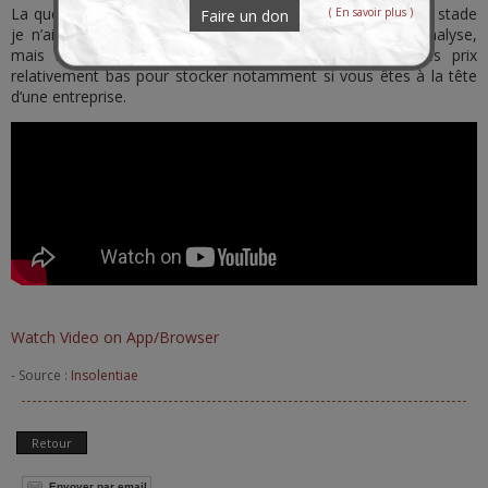
La question c’est quand. Dans 6 mois ? 12 ? 24 mois ? A ce stade
( En savoir plus )
Faire un don
je n’ai pas suffisamment d’éléments pour affiner mon analyse,
mais l’inflation va revenir très violemment, profitez des prix
relativement bas pour stocker notamment si vous êtes à la tête
d’une entreprise.
Watch Video on App/Browser
- Source :
Insolentiae
Retour
Envoyer par email