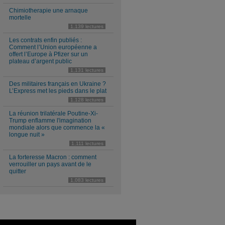
Chimiotherapie une arnaque
mortelle
1,139 lectures
Les contrats enfin publiés :
Comment l’Union européenne a
offert l’Europe à Pfizer sur un
plateau d’argent public
1,131 lectures
Des militaires français en Ukraine ?
L’Express met les pieds dans le plat
1,128 lectures
La réunion trilatérale Poutine-Xi-
Trump enflamme l'imagination
mondiale alors que commence la «
longue nuit »
1,111 lectures
La forteresse Macron : comment
verrouiller un pays avant de le
quitter
1,083 lectures