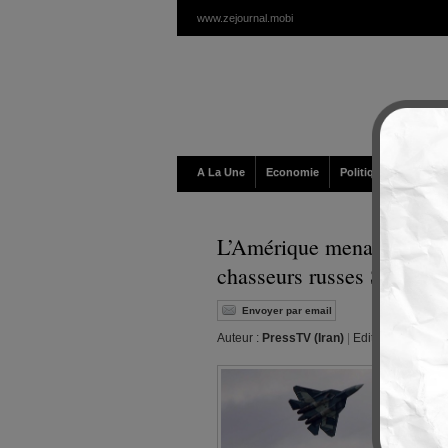
www.zejournal.mobi
A La Une
Economie
Politique / Géopolit
L’Amérique menace l’Algé
chasseurs russes Su-57
Envoyer par email
Auteur :
PressTV (Iran)
|
Editeur :
Walt
|
Ve