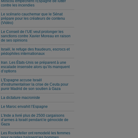
Moscou empêchent l'Espagne de lutter
contre les incendies
Le scénario cauchemar que le Sénat
prépare pour les créateurs de contenu
(Vidéo)
Le Conseil de l’UE veut prolonger les
sanctions contre Xavier Moreau en raison
de ses opinions
Israël, le refuge des fraudeurs, escrocs et
pédophiles internationaux
Iran. Les États-Unis se préparent à une
escalade insensée alors qu’ils manquent
d’options
L'Espagne accuse Israël
d'instrumentaliser la crise de Ceuta pour
punir Madrid de son soutien à Gaza
La dictature macroniste
Le Maroc envahit l’Espagne
L’Inde a livré plus de 2500 cargaisons
d’armes à Israël pendant le génocide de
Gaza
Les Rockefeller ont remodelé les femmes
pour qu'elles haïssent les hommes