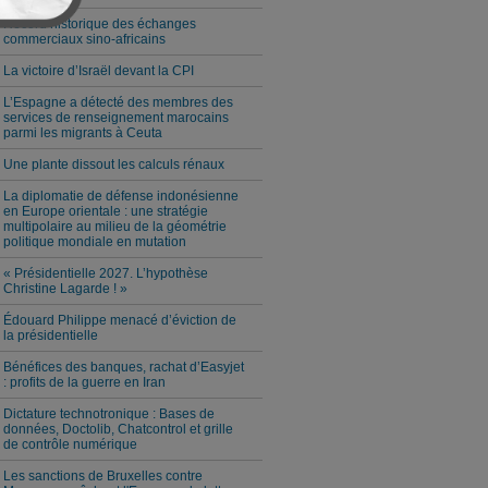
Record historique des échanges
commerciaux sino-africains
La victoire d’Israël devant la CPI
L’Espagne a détecté des membres des
services de renseignement marocains
parmi les migrants à Ceuta
Une plante dissout les calculs rénaux
La diplomatie de défense indonésienne
en Europe orientale : une stratégie
multipolaire au milieu de la géométrie
politique mondiale en mutation
« Présidentielle 2027. L’hypothèse
Christine Lagarde ! »
Édouard Philippe menacé d’éviction de
la présidentielle
Bénéfices des banques, rachat d’Easyjet
: profits de la guerre en Iran
Dictature technotronique : Bases de
données, Doctolib, Chatcontrol et grille
de contrôle numérique
Les sanctions de Bruxelles contre