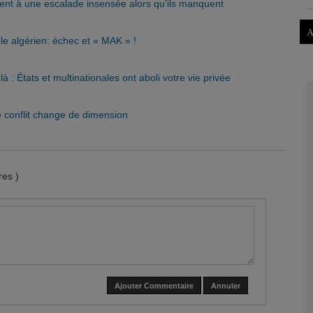
rent à une escalade insensée alors qu’ils manquent
A
le algérien: échec et « MAK » !
là : États et multinationales ont aboli votre vie privée
 conflit change de dimension
es )
Ajouter Commentaire
Annuler