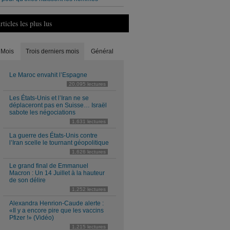
rticles les plus lus
Mois
Trois derniers mois
Général
Le Maroc envahit l’Espagne
20,095 lectures
Les États-Unis et l’Iran ne se
déplaceront pas en Suisse… Israël
sabote les négociations
1,631 lectures
La guerre des États-Unis contre
l’Iran scelle le tournant géopolitique
1,626 lectures
Le grand final de Emmanuel
Macron : Un 14 Juillet à la hauteur
de son délire
1,252 lectures
Alexandra Henrion-Caude alerte :
«Il y a encore pire que les vaccins
Pfizer !» (Vidéo)
1,215 lectures