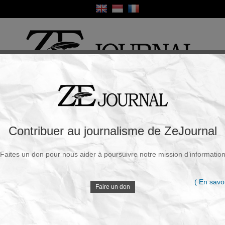
ique
Culture
Religion
Sport
France / Europe
Monde
Science et Sa
R
rie de sanctions pour son achat de
Contribuer au journalisme de ZeJournal
Faites un don pour nous aider à poursuivre notre mission d’informatio
Souscrire à la newsletter
V
ndredi, 06 Févr. 2026 - 14h21
( En savoi
Faire un don
Intervenant devant la commission des affaires
étrangères du Sénat américain, Robert Palladino,
D
chef du Bureau des affaires du Proche-Orient au
département d’État, a déclaré que l’administration