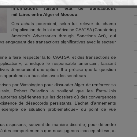
américaine suivait «avec préoccupation» les
informations faisant état de transactions
militaires entre Alger et Moscou.
Ces achats pourraient, selon lui, relever du champ
d’application de la loi américaine CAATSA (Countering
America’s Adversaries through Sanctions Act), qui
ays engageant des transactions significatives avec le secteur
iné à faire respecter la loi CAATSA, et des transactions de
plication», a indiqué le responsable américain, laissant
ives demeuraient une option. Il a précisé que la question
lus approfondis à huis clos avec les sénateurs.
prises par Washington pour dissuader Alger de renforcer sa
Russie, Robert Palladino a souligné que les États-Unis
 autorités algériennes sur les dossiers où des convergences
’existence de désaccords persistants. L’achat d’armements
un exemple de situation problématique» du point de vue
nous disposons, souvent de manière discrète, pour défendre
fin à des comportements que nous jugeons inacceptables», a-