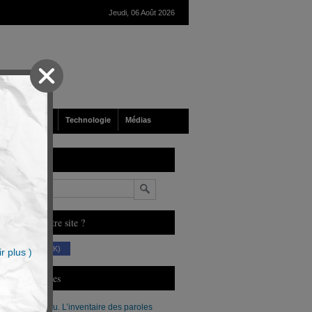
Jeudi, 06 Août 2026
nté
Société
Technologie
Médias
echerche
n
ous aimez notre site ?
(230 K)
r plus )
erniers Articles
Xavier Moreau. L’inventaire des paroles