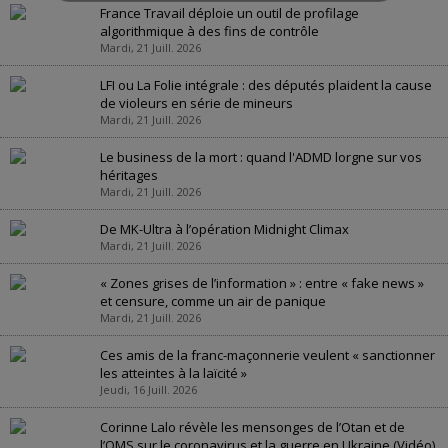
France Travail déploie un outil de profilage
algorithmique à des fins de contrôle
Mardi, 21 Juill. 2026
LFI ou La Folie intégrale : des députés plaident la cause
de violeurs en série de mineurs
Mardi, 21 Juill. 2026
Le business de la mort : quand l'ADMD lorgne sur vos
héritages
Mardi, 21 Juill. 2026
De MK-Ultra à l’opération Midnight Climax
Mardi, 21 Juill. 2026
« Zones grises de l’information » : entre « fake news »
et censure, comme un air de panique
Mardi, 21 Juill. 2026
Ces amis de la franc-maçonnerie veulent « sanctionner
les atteintes à la laïcité »
Jeudi, 16 Juill. 2026
Corinne Lalo révèle les mensonges de l’Otan et de
l’OMS sur le coronavirus et la guerre en Ukraine (Vidéo)