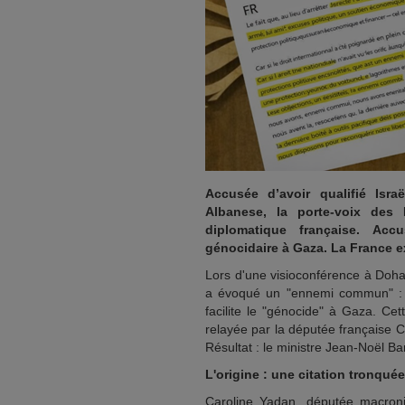
Accusée d’avoir qualifié Is
Albanese, la porte-voix des 
diplomatique française. Acc
génocidaire à Gaza. La France e
Lors d'une visioconférence à Doha
a évoqué un "ennemi commun" : le 
facilite le "génocide" à Gaza. Ce
relayée par la députée française C
Résultat : le ministre Jean-Noël Ba
L'origine : une citation tronquée
Caroline Yadan, députée macronis