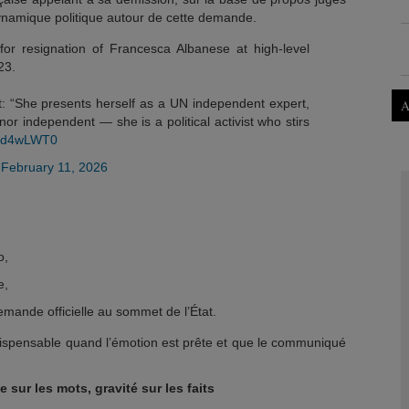
dynamique politique autour de cette demande.
or resignation of Francesca Albanese at high-level
23.
t: “She presents herself as a UN independent expert,
A
nor independent — she is a political activist who stirs
bNd4wLWT0
)
February 11, 2026
o,
e,
emande officielle au sommet de l’État.
ndispensable quand l’émotion est prête et que le communiqué
sur les mots, gravité sur les faits