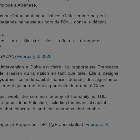
ttribué à Albanese.
s au Qatar, sont inqualifiables. Cette femme ne peut
opagande haineuse au nom de l'ONU dont elle détient
ré.
ment au Ministre des affaires étrangères…
W
neYADAN)
February 8, 2026
 intervention à Doha est claire. La rapporteuse Francesca
e israélien ou la nation en tant que telle. Elle a désigné
ystème
: celui du capital financier débridé, des algorithmes
armement qui permettent la poursuite du drame à Gaza.
last week: the common enemy of humanity is THE
genocide in Palestine, including the financial capital
hms that obscure it and the weapons that enable it.
Special Rapporteur oPt (@FranceskAlbs)
February 9,