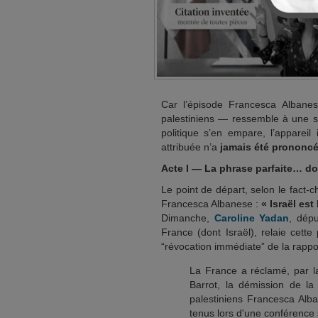
Car l’épisode Francesca Albanes
palestiniens — ressemble à une sc
politique s’en empare, l’apparei
attribuée n’a
jamais été prononc
Acte I — La phrase parfaite… do
Le point de départ, selon le fact-c
Francesca Albanese :
« Israël es
Dimanche,
Caroline Yadan
, dépu
France (dont Israël), relaie cett
“révocation immédiate” de la rappo
La France a réclamé, par la
Barrot, la démission de la
palestiniens Francesca Alb
tenus lors d'une conférence