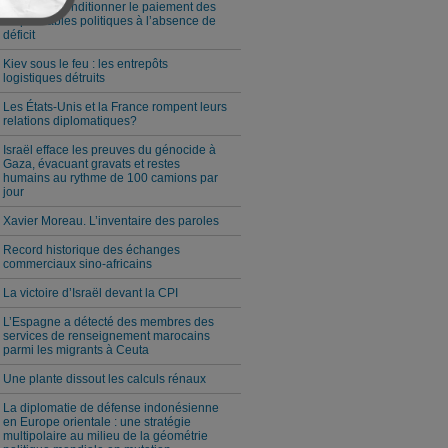
Milei veut conditionner le paiement des
responsables politiques à l’absence de
déficit
Kiev sous le feu : les entrepôts
logistiques détruits
Les États-Unis et la France rompent leurs
relations diplomatiques?
Israël efface les preuves du génocide à
Gaza, évacuant gravats et restes
humains au rythme de 100 camions par
jour
Xavier Moreau. L’inventaire des paroles
Record historique des échanges
commerciaux sino-africains
La victoire d’Israël devant la CPI
L’Espagne a détecté des membres des
services de renseignement marocains
parmi les migrants à Ceuta
Une plante dissout les calculs rénaux
La diplomatie de défense indonésienne
en Europe orientale : une stratégie
multipolaire au milieu de la géométrie