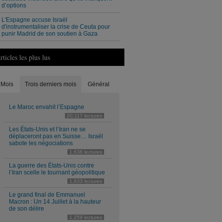
d’options
L'Espagne accuse Israël
d'instrumentaliser la crise de Ceuta pour
punir Madrid de son soutien à Gaza
rticles les plus lus
Mois
Trois derniers mois
Général
Le Maroc envahit l’Espagne
20,117 lectures
Les États-Unis et l’Iran ne se
déplaceront pas en Suisse… Israël
sabote les négociations
1,636 lectures
La guerre des États-Unis contre
l’Iran scelle le tournant géopolitique
1,633 lectures
Le grand final de Emmanuel
Macron : Un 14 Juillet à la hauteur
de son délire
1,259 lectures