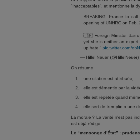
“inacceptables”, et mentionne la 
BREAKING: France to call f
opening of UNHRC on Feb. 
🇫🇷 Foreign Minister Barro
yet she is neither an expert 
up hate.”
pic.twitter.com/o
— Hillel Neuer (@HillelNeuer
On résume :
une citation est attribuée,
elle est démentie par la vidé
elle est répétée quand mêm
elle sert de tremplin à une d
La morale ? La vérité n’est pas i
est déjà rédigé.
Le “mensonge d’État” : prudence 