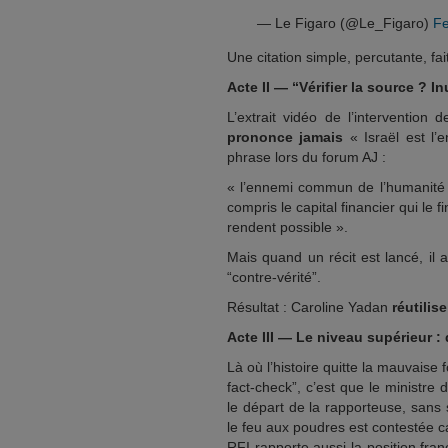
— Le Figaro (@Le_Figaro)
Fe
Une citation simple, percutante, fa
Acte II — “Vérifier la source ? Inu
L’extrait vidéo de l’interventio
prononce jamais
« Israël est l’
phrase lors du forum AJ :
« l’ennemi commun de l’humanité 
compris le capital financier qui le 
rendent possible ».
Mais quand un récit est lancé, il a
“contre-vérité”.
Résultat : Caroline Yadan
réutilise
Acte III — Le niveau supérieur :
Là où l’histoire quitte la mauvaise 
fact-check”, c’est que le ministre
le départ de la rapporteuse, sans
le feu aux poudres est contestée 
RFI rapporte aussi la position fra