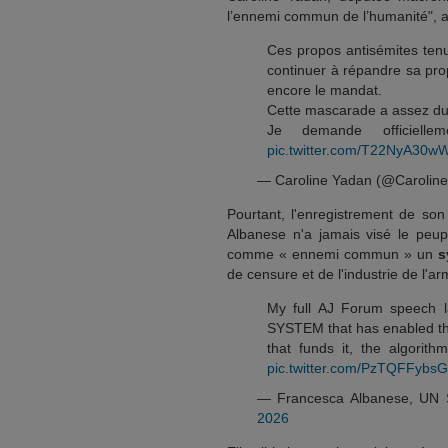
l’ennemi commun de l’humanité", a
Ces propos antisémites tenu
continuer à répandre sa pr
encore le mandat.
Cette mascarade a assez du
Je demande officielle
pic.twitter.com/T22NyA30w
— Caroline Yadan (@Caroli
Pourtant, l'enregistrement de son
Albanese n'a jamais visé le peupl
comme « ennemi commun » un
s
de censure et de l'industrie de l'
My full AJ Forum speech 
SYSTEM that has enabled the 
that funds it, the algorit
pic.twitter.com/PzTQFFybsG
— Francesca Albanese, UN 
2026