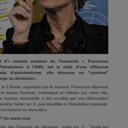
raël d’« ennemi commun de l’humanité », Francesca
Palestiniens à l’ONU, est la cible d’une offensive
usée d'antisémitisme, elle dénonce un "système"
xige sa démission.
 le 3 février, organisée par Al Jazeera, Francesca Albanese
réseau financier, médiatique et militaire qui, selon elle,
tte nuance, essentielle, a été occultée par une déformation
aroline Yadan sur X, puis amplifiée à l'Assemblée nationale.
rrot réclame sa révocation.
? Un tweet viral
te des Français de l'étranger, poste sur X : "Israël est