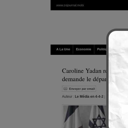
www.zejournal.mobi
A La Une
Economie
Politique / Géopolit
Caroline Yadan relaie une
demande le départ de Fra
Envoyer par email
Auteur :
Le Média en 4-4-2
|
Editeur :
Walt