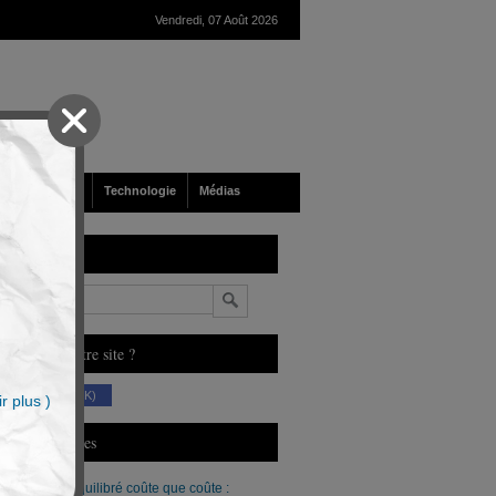
Vendredi, 07 Août 2026
nté
Société
Technologie
Médias
echerche
n
ous aimez notre site ?
(230 K)
r plus )
erniers Articles
Un budget équilibré coûte que coûte :