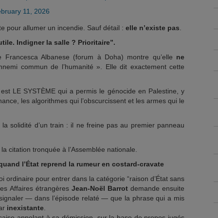
bruary 11, 2026
ite pour allumer un incendie. Sauf détail :
elle n’existe pas
.
tile. Indigner la salle ? Prioritaire”.
n de Francesca Albanese (forum à Doha) montre qu’elle
ne
ennemi commun de l’humanité ». Elle dit exactement cette
est LE SYSTÈME qui a permis le génocide en Palestine, y
finance, les algorithmes qui l’obscurcissent et les armes qui le
 la solidité d’un train : il ne freine pas au premier panneau
la citation tronquée à l’Assemblée nationale.
 quand l’État reprend la rumeur en costard-cravate
foi ordinaire pour entrer dans la catégorie “raison d’État sans
 des Affaires étrangères
Jean-Noël Barrot
demande ensuite
 signaler — dans l’épisode relaté — que la phrase qui a mis
car
inexistante
.
nçaise appelant à sa démission, sur la base de propos jugés