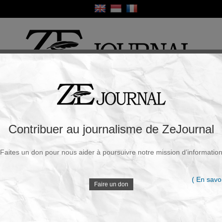
ique
Culture
Religion
Sport
France / Europe
Monde
Science et Sa
R
 citation fausse — et Jean-Noël Barrot
Contribuer au journalisme de ZeJournal
ncesca Albanese
Faites un don pour nous aider à poursuivre notre mission d’informatio
Souscrire à la newsletter
V
|
Vendredi, 13 Févr. 2026 - 14h44
( En savoi
Faire un don
Une phrase attribuée à Francesca Albanese circule,
Caroline Yadan la brandit pour exiger une “révocation
D
immédiate”, puis la séquence remonte jusqu’à une
position officielle. Sauf que la phrase, d’après le fact-