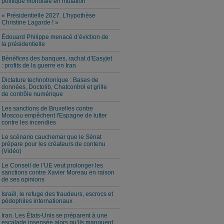
politique mondiale en mutation
« Présidentielle 2027. L’hypothèse
Christine Lagarde ! »
Édouard Philippe menacé d’éviction de
la présidentielle
Bénéfices des banques, rachat d’Easyjet
: profits de la guerre en Iran
Dictature technotronique : Bases de
données, Doctolib, Chatcontrol et grille
de contrôle numérique
Les sanctions de Bruxelles contre
Moscou empêchent l'Espagne de lutter
contre les incendies
Le scénario cauchemar que le Sénat
prépare pour les créateurs de contenu
(Vidéo)
Le Conseil de l’UE veut prolonger les
sanctions contre Xavier Moreau en raison
de ses opinions
Israël, le refuge des fraudeurs, escrocs et
pédophiles internationaux
Iran. Les États-Unis se préparent à une
escalade insensée alors qu’ils manquent