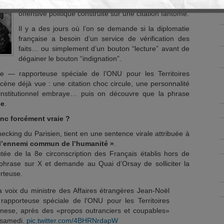
check, n’est pas celle prononcée. Résultat : une
offensive politique construite sur une citation fantôme.
Il y a des jours où l’on se demande si la diplomatie
française a besoin d’un service de vérification des
faits… ou simplement d’un bouton “lecture” avant de
dégainer le bouton “indignation”.
e — rapporteuse spéciale de l’ONU pour les Territoires
ène déjà vue : une citation choc circule, une personnalité
l institutionnel embraye… puis on découvre que la phrase
ée
.
nc forcément vraie ?
hecking du Parisien, tient en une sentence virale attribuée à
t l’ennemi commun de l’humanité »
.
tée de la 8e circonscription des Français établis hors de
e phrase sur X et demande au Quai d’Orsay de solliciter la
rteuse.
 voix du ministre des Affaires étrangères Jean-Noël
 rapporteuse spéciale de l'ONU pour les Territoires
anese, après des «propos outranciers et coupables»
 samedi.
pic.twitter.com/4BHRNrdapW