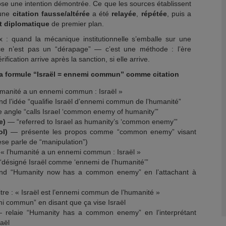
se une intention démontrée. Ce que les sources établissent
 une
citation fausse/altérée
a été
relayée
,
répétée
, puis a
et diplomatique
de premier plan.
x : quand la mécanique institutionnelle s’emballe sur une
 ce n’est pas un “dérapage” — c’est une méthode : l’ère
rification arrive après la sanction, si elle arrive.
é la formule “Israël = ennemi commun” comme citation
humanité a un ennemi commun : Israël »
d l’idée “qualifie Israël d’ennemi commun de l’humanité”
ngle “calls Israel ‘common enemy of humanity’”
e)
— “referred to Israel as humanity’s ‘common enemy’”
oI)
— présente les propos comme “common enemy” visant
ese parle de “manipulation”)
 « l’humanité a un ennemi commun : Israël »
 “désigné Israël comme ‘ennemi de l’humanité’”
d “Humanity now has a common enemy” en l’attachant à
tre : « Israël est l’ennemi commun de l’humanité »
 commun” en disant que ça vise Israël
relaie “Humanity has a common enemy” en l’interprétant
aël