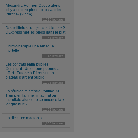
Alexandra Henrion-Caude alerte :
«Il y a encore pire que les vaccins
Pfizer !» (Vidéo)
1,219 lectures
Des militaires français en Ukraine ?
L’Express met les pieds dans le plat
1,164 lectures
Chimiotherapie une arnaque
mortelle
1,145 lectures
Les contrats enfin publiés :
Comment l’Union européenne a
offert l’Europe à Pfizer sur un
plateau d’argent public
1,136 lectures
La réunion trilatérale Poutine-Xi-
Trump enflamme l'imagination
mondiale alors que commence la «
longue nuit »
1,121 lectures
La dictature macroniste
1,099 lectures