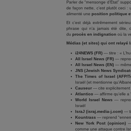
Parler de “mensonge d’État” suppo
de façon nette, c’est plutôt ceci :
alimenté une
position politique 
Et c’est déjà extrêmement sérieu
phrase qui n’a jamais été dite,
du
procès en indignation
où la vé
Médias (et sites) qui ont relay
i24NEWS (FR)
— titre : « L’
All Israel News (FR)
— repren
All Israel News (EN)
— même a
JNS (Jewish News Syndicat
The Times of Israel (AFP/T
Israël (et mentionne qu’Alban
Causeur
— cite explicitement
Atlantico
— affirme qu’elle a
World Israel News
— repren
Israël
IsraJ (israj.media-j.com)
— ti
Kountrass
— reprend “ennemi
New York Post (opinion)
— 
comme une attaque contre Isr