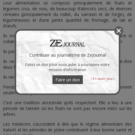
Leur alimentation se compose principalement de fruits et
légumes crus, de noix, de beaucoup d’abricots secs, de diverses
céréales (principalement du millet, du sarrasin et de l’orge), de
légumineuses et d’une petite quantité de fromage, de lait et
d’œufs.
Ils marchent beaucoup, mais mangent peu. Ils ne prennent ni
collation ni goûter. Seulement le petit-déjeuner et le déjeuner.
Ils parcourent chaque jour 15 à 20 km à pied.
Contribuer au journalisme de ZeJournal
Ils ne consomment que très rarement de la viande. Peut-être
Faites un don pour nous aider à poursuivre notre
deux fois par an, soit de l’agneau, soit du poulet.
mission d’information
Ils rient aussi beaucoup.
( En savoir plus )
Faire un don
Pendant une certaine période, ils ne mangent rien, ils boivent
seulement du jus d’abricots secs.
C’est une tradition ancestrale qu’ils respectent. Elle a lieu à une
période de l’année où les fruits ne sont pas encore mûrs sur les
arbres.
Les médecins s’accordent à dire que le régime alimentaire des
Kalash et les périodes de jeûne contribuent à leur bonne santé et