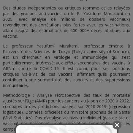
Des études indépendantes ou critiques (comme celles relayées
par des groupes anti-vaccins ou le Pr Yasufumi Murakami en
2025, avec analyse de millions de dossiers vaccinaux)
revendiquent des corrélations plus fortes avec les vaccinations,
allant jusqu’à des estimations de 600 000+ décès attribués aux
vaccins.
Le professeur Yasufumi Murakami, professeur émérite à
l’Université des Sciences de Tokyo (Tokyo University of Science),
est un chercheur en virologie et immunologie qui s’est
particulièrement intéressé aux effets secondaires des vaccins à
ARNm contre la COVID-19. Il est connu pour ses positions
critiques vis-à-vis de ces vaccins, affirmant qu’ils pourraient
contribuer à une surmortalité, des cancers et des suppressions
immunitaires.
Méthodologie : Analyse rétrospective des taux de mortalité
ajustés sur l’âge (AMR) pour les cancers au Japon de 2020 à 2022,
comparés à des prédictions basées sur 2010-2019 (régression
logistique). Données officielles du ministère japonais de la Santé
(Vital Statistics). Pas d’analyse au niveau individuel (pas de statut
vaccinal par personne), mais corrélation temporelle avec les
campagnes de vaccination.