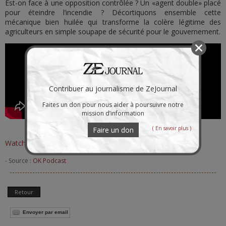
Est-on face à une opposition contrôlée ? Un «agent double» placé
pour éteindre l’incendie ? Décortiquons ensemble cette
mécanique bien huilée qui transforme la colère légitime des
agriculteurs en simple soupape de sécurité pour le gouvernement.
Contribuer au journalisme de ZeJournal
Faites un don pour nous aider à poursuivre notre
mission d’information
( En savoir plus )
Faire un don
Watch Video on App/Browser
- Source :
OK Podcast
Retour
Envoyer par email