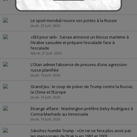
géopolitique
Jeudi, 23 Juill. 2026
Le sport mondial rouvre ses portes à la Russie
Jeudi, 23 Juill. 2026
«Œil pour œil» : Sanaa annonce un blocus maritime à
l’Arabie saoudite et prépare l’escalade face à
l’escalade
Mardi, 21 Juill. 2026
L’Otan admet l’absence de preuves d’une agression
russe planifiée
Jeudi, 16 Juill. 2026
Grand Jeu : le coup de poker de Trump contre la Russie,
la Chine et l’Europe
Jeudi, 16 Juill. 2026
Étrange affaire : Washington préfère Delcy Rodríguez à
Corina Machado au Venezuela
Jeudi, 16 Juill. 2026
Sánchez humilie Trump : «On ne se fera plus avoir par
les mensonges de l’Irak !» en 1991 et 2003