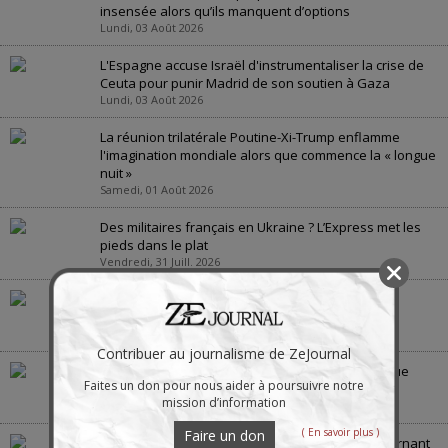
insensée alors qu’ils manquent d’options
Lundi, 03 Août 2026
L'Espagne accuse Israël d'instrumentaliser la crise de
Ceuta pour punir Madrid de son soutien à Gaza
Lundi, 03 Août 2026
La réunion trilatérale Poutine-Xi-Trump enflamme
l'imagination mondiale alors que commence la « longue
nuit »
Samedi, 01 Août 2026
Des militaires français en Ukraine ? L’Express met les
pieds dans le plat
Vendredi, 31 Juill. 2026
Quelles seront les conséquences de la menace
européenne de voler le pétrole russe
Jeudi, 30 Juill. 2026
Contribuer au journalisme de ZeJournal
La guerre en Ukraine : « la bataille de Crimée », vue
Faites un don pour nous aider à poursuivre notre
depuis la Crimée
mission d’information
Jeudi, 30 Juill. 2026
( En savoir plus )
Faire un don
La guerre des États-Unis contre l’Iran scelle le tournant