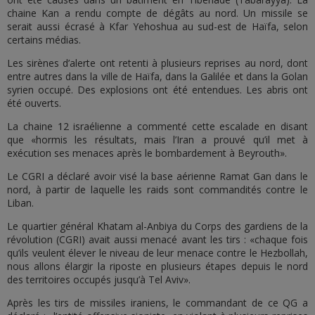
chaine Kan a rendu compte de dégâts au nord. Un missile se
serait aussi écrasé à Kfar Yehoshua au sud-est de Haïfa, selon
certains médias.
Les sirènes d’alerte ont retenti à plusieurs reprises au nord, dont
entre autres dans la ville de Haïfa, dans la Galilée et dans la Golan
syrien occupé. Des explosions ont été entendues. Les abris ont
été ouverts.
La chaine 12 israélienne a commenté cette escalade en disant
que «hormis les résultats, mais l’Iran a prouvé qu’il met à
exécution ses menaces après le bombardement à Beyrouth».
Le CGRI a déclaré avoir visé la base aérienne Ramat Gan dans le
nord, à partir de laquelle les raids sont commandités contre le
Liban.
Le quartier général Khatam al-Anbiya du Corps des gardiens de la
révolution (CGRI) avait aussi menacé avant les tirs : «chaque fois
qu’ils veulent élever le niveau de leur menace contre le Hezbollah,
nous allons élargir la riposte en plusieurs étapes depuis le nord
des territoires occupés jusqu’à Tel Aviv».
Après les tirs de missiles iraniens, le commandant de ce QG a