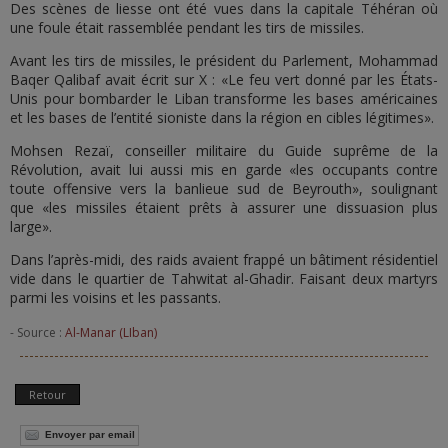
Des scènes de liesse ont été vues dans la capitale Téhéran où
une foule était rassemblée pendant les tirs de missiles.
Avant les tirs de missiles, le président du Parlement, Mohammad
Baqer Qalibaf avait écrit sur X : «Le feu vert donné par les États-
Unis pour bombarder le Liban transforme les bases américaines
et les bases de l’entité sioniste dans la région en cibles légitimes».
Mohsen Rezaï, conseiller militaire du Guide suprême de la
Révolution, avait lui aussi mis en garde «les occupants contre
toute offensive vers la banlieue sud de Beyrouth», soulignant
que «les missiles étaient prêts à assurer une dissuasion plus
large».
Dans l’après-midi, des raids avaient frappé un bâtiment résidentiel
vide dans le quartier de Tahwitat al-Ghadir. Faisant deux martyrs
parmi les voisins et les passants.
- Source :
Al-Manar (LIban)
Retour
Envoyer par email