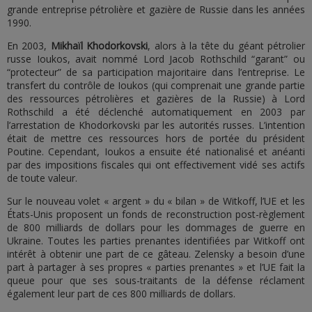
grande entreprise pétrolière et gazière de Russie dans les années
1990.
En 2003,
Mikhaïl Khodorkovski
, alors à la tête du géant pétrolier
russe Ioukos, avait nommé Lord Jacob Rothschild “garant” ou
“protecteur” de sa participation majoritaire dans l’entreprise. Le
transfert du contrôle de Ioukos (qui comprenait une grande partie
des ressources pétrolières et gazières de la Russie) à Lord
Rothschild a été déclenché automatiquement en 2003 par
l’arrestation de Khodorkovski par les autorités russes. L’intention
était de mettre ces ressources hors de portée du président
Poutine. Cependant, Ioukos a ensuite été nationalisé et anéanti
par des impositions fiscales qui ont effectivement vidé ses actifs
de toute valeur.
Sur le nouveau volet « argent » du « bilan » de Witkoff, l’UE et les
États-Unis proposent un fonds de reconstruction post-règlement
de 800 milliards de dollars pour les dommages de guerre en
Ukraine. Toutes les parties prenantes identifiées par Witkoff ont
intérêt à obtenir une part de ce gâteau. Zelensky a besoin d’une
part à partager à ses propres « parties prenantes » et l’UE fait la
queue pour que ses sous-traitants de la défense réclament
également leur part de ces 800 milliards de dollars.