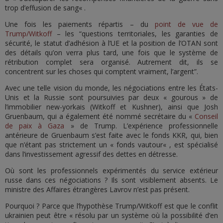
trop d’effusion de sang« .
Une fois les paiements répartis – du
point de vue de
Trump/Witkoff
– les “questions territoriales, les garanties de
sécurité, le statut d’adhésion à l’UE et la position de l’OTAN sont
des détails qu’on verra plus tard, une fois que le système de
rétribution complet sera organisé. Autrement dit, ils se
concentrent sur les choses qui comptent vraiment, l’argent”.
Avec une telle vision du monde, les négociations entre les États-
Unis et la Russie sont poursuivies par deux « gourous » de
l’immobilier new-yorkais (Witkoff et Kushner), ainsi que Josh
Gruenbaum, qui a également été nommé secrétaire du «
Conseil
de paix à Gaza
» de Trump. L’expérience professionnelle
antérieure de Gruenbaum s’est faite avec le fonds KKR, qui, bien
que n’étant pas strictement un « fonds vautour« , est spécialisé
dans l’investissement agressif des dettes en détresse.
Où sont les professionnels expérimentés du service extérieur
russe dans ces négociations ? Ils sont visiblement absents. Le
ministre des Affaires étrangères Lavrov n’est pas présent.
Pourquoi ? Parce que l’hypothèse Trump/Witkoff est que le conflit
ukrainien peut être « résolu par un système où la possibilité d’en