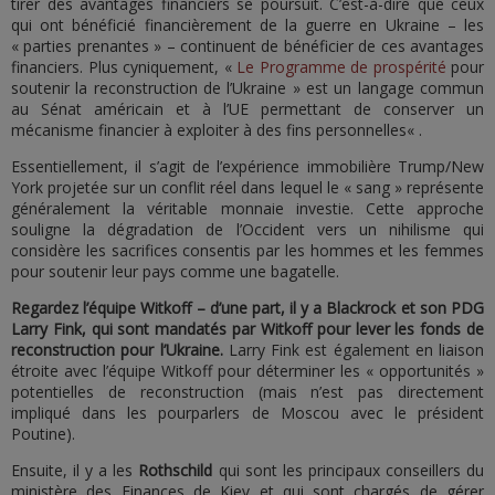
tirer des avantages financiers se poursuit. C’est-à-dire que ceux
qui ont bénéficié financièrement de la guerre en Ukraine – les
« parties prenantes » – continuent de bénéficier de ces avantages
financiers. Plus cyniquement, «
Le Programme de prospérité
pour
soutenir la reconstruction de l’Ukraine » est un langage commun
au Sénat américain et à l’UE permettant de conserver un
mécanisme financier à exploiter à des fins personnelles« .
Essentiellement, il s’agit de l’expérience immobilière Trump/New
York projetée sur un conflit réel dans lequel le « sang » représente
généralement la véritable monnaie investie. Cette approche
souligne la dégradation de l’Occident vers un nihilisme qui
considère les sacrifices consentis par les hommes et les femmes
pour soutenir leur pays comme une bagatelle.
Regardez l’équipe Witkoff – d’une part, il y a Blackrock et son PDG
Larry Fink, qui sont mandatés par Witkoff pour lever les fonds de
reconstruction pour l’Ukraine.
Larry Fink est également en liaison
étroite avec l’équipe Witkoff pour déterminer les « opportunités »
potentielles de reconstruction (mais n’est pas directement
impliqué dans les pourparlers de Moscou avec le président
Poutine).
Ensuite, il y a les
Rothschild
qui sont les principaux conseillers du
ministère des Finances de Kiev et qui sont chargés de gérer