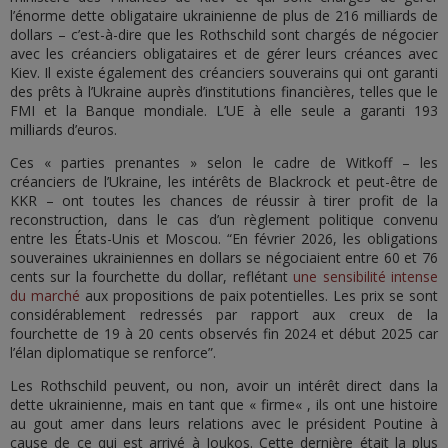
l’énorme dette obligataire ukrainienne de plus de 216 milliards de
dollars – c’est-à-dire que les Rothschild sont chargés de négocier
avec les créanciers obligataires et de gérer leurs créances avec
Kiev. Il existe également des créanciers souverains qui ont garanti
des prêts à l’Ukraine auprès d’institutions financières, telles que le
FMI et la Banque mondiale. L’UE à elle seule a garanti 193
milliards d’euros.
Ces « parties prenantes » selon le cadre de Witkoff – les
créanciers de l’Ukraine, les intérêts de Blackrock et peut-être de
KKR – ont toutes les chances de réussir à tirer profit de la
reconstruction, dans le cas d’un règlement politique convenu
entre les États-Unis et Moscou. “En février 2026, les obligations
souveraines ukrainiennes en dollars se négociaient entre 60 et 76
cents sur la fourchette du dollar, reflétant
une sensibilité intense
du marché
aux propositions de paix potentielles. Les prix se sont
considérablement redressés par rapport aux creux de la
fourchette de 19 à 20 cents observés fin 2024 et début 2025 car
l’élan diplomatique se renforce”.
Les Rothschild peuvent, ou non, avoir un intérêt direct dans la
dette ukrainienne, mais en tant que « firme« , ils ont une histoire
au gout amer dans leurs relations avec le président Poutine à
cause de ce qui est arrivé à Ioukos. Cette dernière était la plus