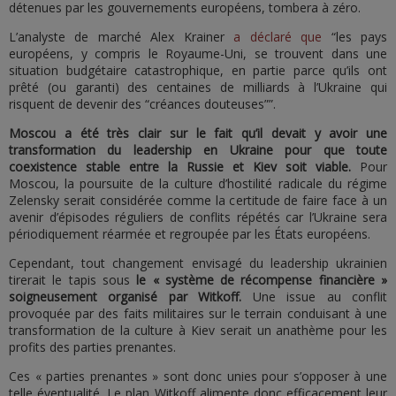
détenues par les gouvernements européens, tombera à zéro.
L’analyste de marché Alex Krainer
a déclaré que
“les pays
européens, y compris le Royaume-Uni, se trouvent dans une
situation budgétaire catastrophique, en partie parce qu’ils ont
prêté (ou garanti) des centaines de milliards à l’Ukraine qui
risquent de devenir des “créances douteuses””.
Moscou a été très clair sur le fait qu’il devait y avoir une
transformation du leadership en Ukraine pour que toute
coexistence stable entre la Russie et Kiev soit viable.
Pour
Moscou, la poursuite de la culture d’hostilité radicale du régime
Zelensky serait considérée comme la certitude de faire face à un
avenir d’épisodes réguliers de conflits répétés car l’Ukraine sera
périodiquement réarmée et regroupée par les États européens.
Cependant, tout changement envisagé du leadership ukrainien
tirerait le tapis sous
le « système de récompense financière »
soigneusement organisé par Witkoff.
Une issue au conflit
provoquée par des faits militaires sur le terrain conduisant à une
transformation de la culture à Kiev serait un anathème pour les
profits des parties prenantes.
Ces « parties prenantes » sont donc unies pour s’opposer à une
telle éventualité. Le plan Witkoff alimente donc efficacement leur