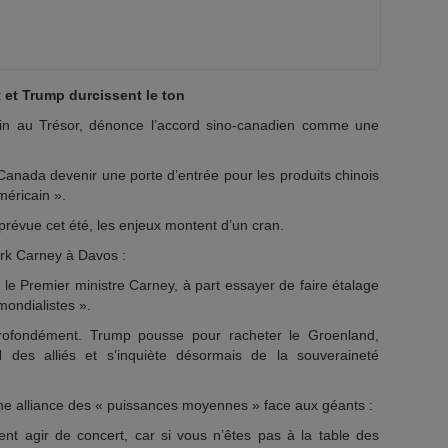
 et Trump durcissent le ton
ain au Trésor, dénonce l’accord sino-canadien comme une
Canada devenir une porte d’entrée pour les produits chinois
éricain ».
révue cet été, les enjeux montent d’un cran.
rk Carney à Davos :
t le Premier ministre Carney, à part essayer de faire étalage
ondialistes ».
profondément. Trump pousse pour racheter le Groenland,
 des alliés et s’inquiète désormais de la souveraineté
ne alliance des « puissances moyennes » face aux géants :
t agir de concert, car si vous n’êtes pas à la table des