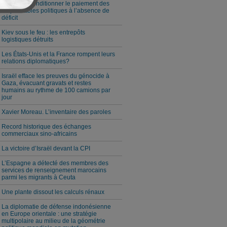
Milei veut conditionner le paiement des
responsables politiques à l’absence de
déficit
Kiev sous le feu : les entrepôts
logistiques détruits
Les États-Unis et la France rompent leurs
relations diplomatiques?
Israël efface les preuves du génocide à
Gaza, évacuant gravats et restes
humains au rythme de 100 camions par
jour
Xavier Moreau. L’inventaire des paroles
Record historique des échanges
commerciaux sino-africains
La victoire d’Israël devant la CPI
L’Espagne a détecté des membres des
services de renseignement marocains
parmi les migrants à Ceuta
Une plante dissout les calculs rénaux
La diplomatie de défense indonésienne
en Europe orientale : une stratégie
multipolaire au milieu de la géométrie