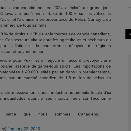
iales sino-canadiennes en 2024 a éclaté au grand jour.
, Ottawa a imposé une surtaxe de 100 % sur les véhicules
 l’acier et l’aluminium en provenance de Pékin. Carney a dû
 commerciale tous azimuts.
A
0 % de droits sur l’huile et le tourteau de canola canadiens,
mer. Ces secteurs vitaux pour les agriculteurs et pêcheurs du
ar l’inflation et la concurrence déloyale de régimes
is se retrouvent en péril.
envolé pour Pékin et a négocié un accord prévoyant une
douane, assortie de garde-fous stricts. Les importations de
t plafonnées à 49 000 unités par an dans un premier temps,
ans, sur un marché canadien de 1,8 million de véhicules
estir massivement dans l’industrie automobile locale d’ici
es inquiétudes quant à ses impacts réels sur l’économie
e parce que nous sommes Canadiens.
ney)
January 22, 2026