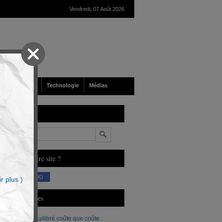
Vendredi, 07 Août 2026
nté
Société
Technologie
Médias
echerche
n
ous aimez notre site ?
(230 K)
r plus )
erniers Articles
Un budget équilibré coûte que coûte :