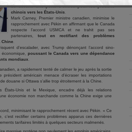
s’allie davantage avec la Chine,
accusant le Canada
de devenir une porte d’entrée pour les produits
chinois vers les États-Unis
.
Mark Carney, Premier ministre canadien, minimise le
rapprochement avec Pékin en affirmant que le Canada
respecte l’accord USMCA et ne trahit pas ses
partenaires,
tout en rectifiant des problèmes
a Chine
.
isquent d’escalader, avec Trump dénonçant l’accord sino-
e économique,
poussant le Canada vers une dépendance
éants mondiaux
.
anadien, a rapidement tenté de calmer le jeu après la sortie
 président américain menace d’écraser les importations
e douane si Ottawa s’allie trop étroitement à la Chine.
 États-Unis et le Mexique, encadre déjà les relations
c une économie non marchande comme la Chine exige une
accord, minimisant le rapprochement récent avec Pékin. « Ce
, c’est rectifier certains problèmes apparus ces dernières
stements tarifaires limités à quelques secteurs malmenés.
faire massive protège non seulement les emplois américains,