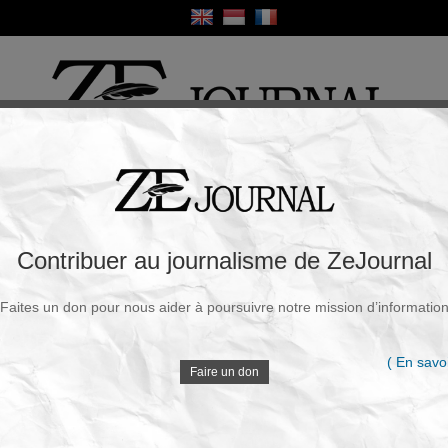
ique
Culture
Religion
Sport
France / Europe
Monde
Science et Sa
R
 avec la Chine : Trump promet de frapper
Contribuer au journalisme de ZeJournal
Faites un don pour nous aider à poursuivre notre mission d’informatio
Souscrire à la newsletter
V
Mercredi, 28 Janv. 2026 - 16h21
( En savoi
Faire un don
Les essentiels de cette actualité
D
Donald Trump menace d’imposer des droits de douane
de 100 % sur les importations canadiennes si Ottawa