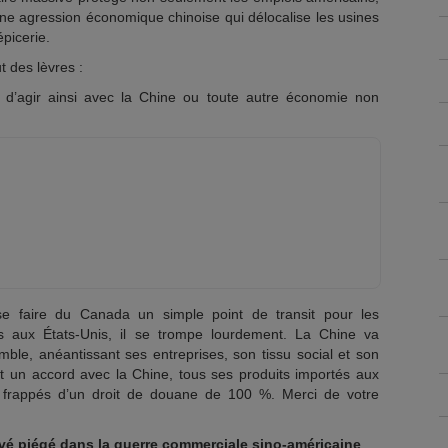
ne agression économique chinoise qui délocalise les usines
épicerie.
 des lèvres :
 d’agir ainsi avec la Chine ou toute autre économie non
e faire du Canada un simple point de transit pour les
s aux États-Unis, il se trompe lourdement. La Chine va
le, anéantissant ses entreprises, son tissu social et son
t un accord avec la Chine, tous ses produits importés aux
 frappés d’un droit de douane de 100 %. Merci de votre
vé piégé dans la guerre commerciale sino-américaine