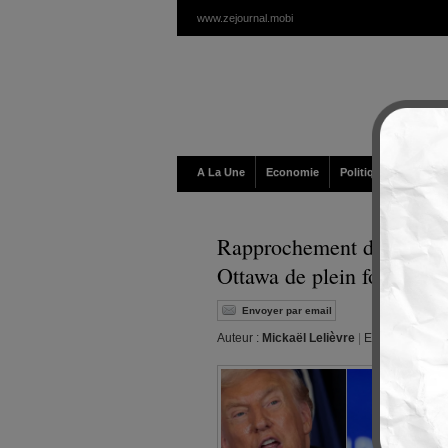
www.zejournal.mobi
A La Une
Economie
Politique / Géopolit
Rapprochement du Canada
Ottawa de plein fouet
Envoyer par email
Auteur :
Mickaël Lelièvre
|
Editeur :
Walt
|