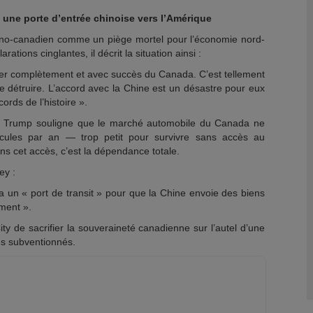
 une porte d’entrée chinoise vers l’Amérique
no-canadien comme un piège mortel pour l’économie nord-
ations cinglantes, il décrit la situation ainsi :
rer complètement et avec succès du Canada. C’est tellement
se détruire. L’accord avec la Chine est un désastre pour eux
ords de l’histoire ».
, Trump souligne que le marché automobile du Canada ne
icules par an — trop petit pour survivre sans accès au
s cet accès, c’est la dépendance totale.
ey :
 un « port de transit » pour que la Chine envoie des biens
ement ».
ity de sacrifier la souveraineté canadienne sur l’autel d’une
es subventionnés.