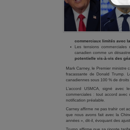
commerciaux limités avec l
Les tensions commerciales r
canadien comme un désastr
potentielle vis-à-vis des g
Mark Carney, le Premier ministre c
fracassante de Donald Trump. Le
canadiennes sous 100 % de droits d
L’accord USMCA, signé avec les
commerciales : tout accord ave
notification préalable.
Carney affirme ne pas trahir cet 
que nous avons fait avec la Chine
années », dit-il, évoquant des aju
Trump affirme que sa riposte tari