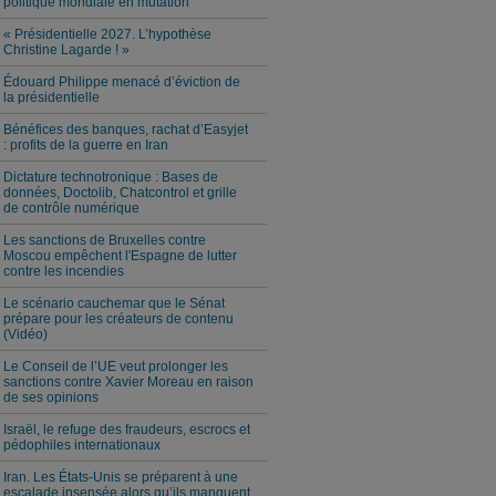
politique mondiale en mutation
« Présidentielle 2027. L’hypothèse
Christine Lagarde ! »
Édouard Philippe menacé d’éviction de
la présidentielle
Bénéfices des banques, rachat d’Easyjet
: profits de la guerre en Iran
Dictature technotronique : Bases de
données, Doctolib, Chatcontrol et grille
de contrôle numérique
Les sanctions de Bruxelles contre
Moscou empêchent l'Espagne de lutter
contre les incendies
Le scénario cauchemar que le Sénat
prépare pour les créateurs de contenu
(Vidéo)
Le Conseil de l’UE veut prolonger les
sanctions contre Xavier Moreau en raison
de ses opinions
Israël, le refuge des fraudeurs, escrocs et
pédophiles internationaux
Iran. Les États-Unis se préparent à une
escalade insensée alors qu’ils manquent