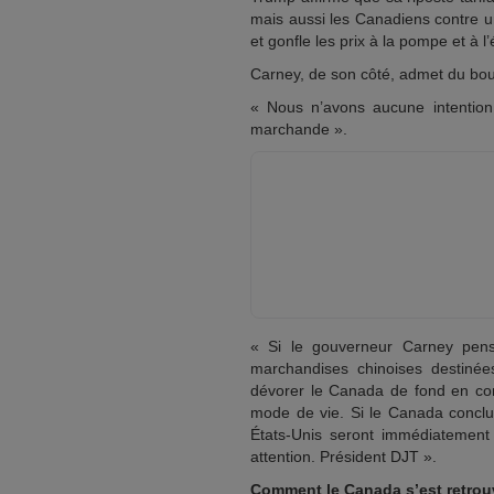
mais aussi les Canadiens contre u
et gonfle les prix à la pompe et à l’
Carney, de son côté, admet du bout
« Nous n’avons aucune intention
marchande ».
« Si le gouverneur Carney pens
marchandises chinoises destinée
dévorer le Canada de fond en comb
mode de vie. Si le Canada conclu
États-Unis seront immédiatement
attention. Président DJT ».
Comment le Canada s’est retrou