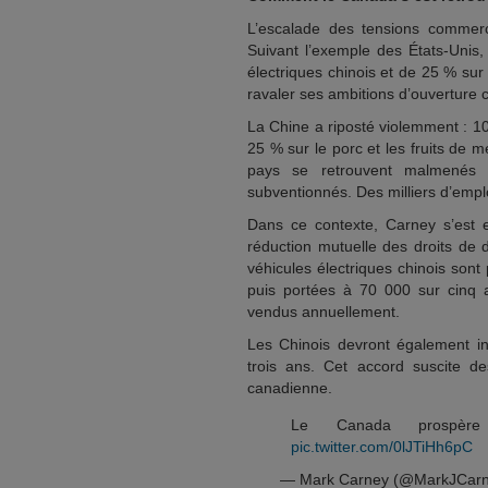
L’escalade des tensions commerc
Suivant l’exemple des États-Unis
électriques chinois et de 25 % sur
ravaler ses ambitions d’ouverture
La Chine a riposté violemment : 10
25 % sur le porc et les fruits de 
pays se retrouvent malmenés p
subventionnés. Des milliers d’emplo
Dans ce contexte, Carney s’est 
réduction mutuelle des droits de 
véhicules électriques chinois son
puis portées à 70 000 sur cinq 
vendus annuellement.
Les Chinois devront également inv
trois ans. Cet accord suscite d
canadienne.
Le Canada prospèr
pic.twitter.com/0lJTiHh6pC
— Mark Carney (@MarkJCar