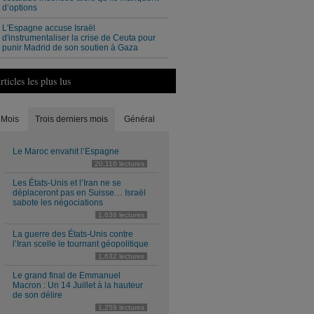
d’options
L'Espagne accuse Israël
d'instrumentaliser la crise de Ceuta pour
punir Madrid de son soutien à Gaza
rticles les plus lus
Mois
Trois derniers mois
Général
Le Maroc envahit l’Espagne
20,116 lectures
Les États-Unis et l’Iran ne se
déplaceront pas en Suisse… Israël
sabote les négociations
1,636 lectures
La guerre des États-Unis contre
l’Iran scelle le tournant géopolitique
1,632 lectures
Le grand final de Emmanuel
Macron : Un 14 Juillet à la hauteur
de son délire
1,259 lectures