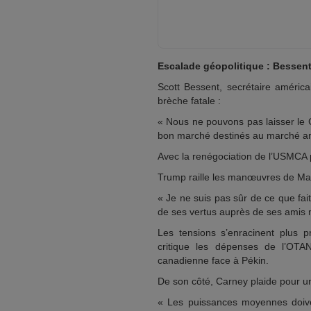
Escalade géopolitique : Bessent
Scott Bessent, secrétaire améric
brèche fatale :
« Nous ne pouvons pas laisser le 
bon marché destinés au marché am
Avec la renégociation de l’USMCA p
Trump raille les manœuvres de Ma
« Je ne suis pas sûr de ce que fai
de ses vertus auprès de ses amis m
Les tensions s’enracinent plus 
critique les dépenses de l’OTAN
canadienne face à Pékin.
De son côté, Carney plaide pour u
« Les puissances moyennes doiven