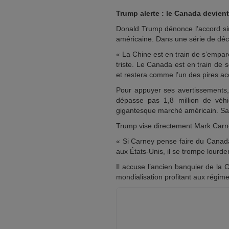
Trump alerte : le Canada devient
Donald Trump dénonce l’accord si
américaine. Dans une série de déclar
« La Chine est en train de s’empa
triste. Le Canada est en train de 
et restera comme l’un des pires acc
Pour appuyer ses avertissements
dépasse pas 1,8 million de véh
gigantesque marché américain. San
Trump vise directement Mark Carn
« Si Carney pense faire du Canada
aux États-Unis, il se trompe lourd
Il accuse l’ancien banquier de la C
mondialisation profitant aux régim