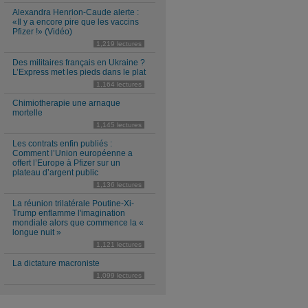
Alexandra Henrion-Caude alerte :
«Il y a encore pire que les vaccins
Pfizer !» (Vidéo)
1,219 lectures
Des militaires français en Ukraine ?
L’Express met les pieds dans le plat
1,164 lectures
Chimiotherapie une arnaque
mortelle
1,145 lectures
Les contrats enfin publiés :
Comment l’Union européenne a
offert l’Europe à Pfizer sur un
plateau d’argent public
1,136 lectures
La réunion trilatérale Poutine-Xi-
Trump enflamme l'imagination
mondiale alors que commence la «
longue nuit »
1,121 lectures
La dictature macroniste
1,099 lectures