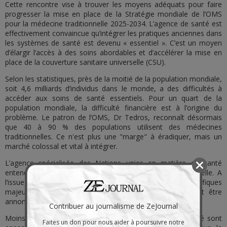
Cette rencontre vise à trouver les moyens adéquats pour faire
progresser la mise en place de la Stratégie mondiale de l’OMS
pour la médecine traditionnelle 2025-2034. L’agence de santé est
effectivement convaincue qu’intégrer les pratiques anciennes dans
les systèmes de santé est devenu « essentiel ». C’est un moyen
d’élargir l’accès à des soins abordables et d’accélérer la mise en
place de la couverture sanitaire universelle (CSU).
Selon les statistiques, près de la moitié de la population mondiale,
soit 4,6 milliards d’individus dans le monde, a des difficultés à
accéder aux soins de santé essentiels. Pour un quart de la
population mondiale, la difficulté financière est à l’origine du
problème. Le patron de l’OMS, Dr Tedros, reconnaît désormais
que 40 à 90 % des populations utilisent des médecines
traditionnelles. Ce n'est plus une "marge" à éradiquer, mais un
marché colossal et vital à intégrer.
L’agence spécialisée des Nations unies en matière de santé
entend faire progresser et réguler la médecine traditionnelle. A
l’issue de ce sommet à New Delhi, des « initiatives scientifiques
majeures » et de « nouveaux engagements » devraient être
annoncés.
Contribuer au journalisme de ZeJournal
Moins de 1 % des fonds mondiaux de recherche en santé sont
Faites un don pour nous aider à poursuivre notre