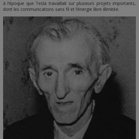
à l’époque que Tesla travaillait sur plusieurs projets importants,
dont les communications sans fil et l’énergie libre illimitée.