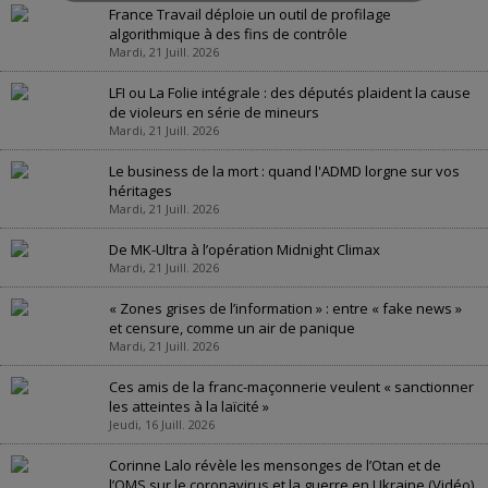
France Travail déploie un outil de profilage
algorithmique à des fins de contrôle
Mardi, 21 Juill. 2026
LFI ou La Folie intégrale : des députés plaident la cause
de violeurs en série de mineurs
Mardi, 21 Juill. 2026
Le business de la mort : quand l'ADMD lorgne sur vos
héritages
Mardi, 21 Juill. 2026
De MK-Ultra à l’opération Midnight Climax
Mardi, 21 Juill. 2026
« Zones grises de l’information » : entre « fake news »
et censure, comme un air de panique
Mardi, 21 Juill. 2026
Ces amis de la franc-maçonnerie veulent « sanctionner
les atteintes à la laïcité »
Jeudi, 16 Juill. 2026
Corinne Lalo révèle les mensonges de l’Otan et de
l’OMS sur le coronavirus et la guerre en Ukraine (Vidéo)