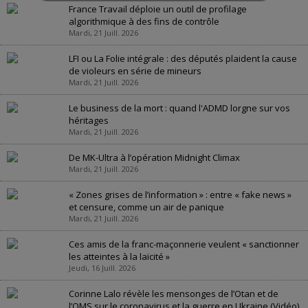
France Travail déploie un outil de profilage
algorithmique à des fins de contrôle
Mardi, 21 Juill. 2026
LFI ou La Folie intégrale : des députés plaident la cause
de violeurs en série de mineurs
Mardi, 21 Juill. 2026
Le business de la mort : quand l'ADMD lorgne sur vos
héritages
Mardi, 21 Juill. 2026
De MK-Ultra à l’opération Midnight Climax
Mardi, 21 Juill. 2026
« Zones grises de l’information » : entre « fake news »
et censure, comme un air de panique
Mardi, 21 Juill. 2026
Ces amis de la franc-maçonnerie veulent « sanctionner
les atteintes à la laïcité »
Jeudi, 16 Juill. 2026
Corinne Lalo révèle les mensonges de l’Otan et de
l’OMS sur le coronavirus et la guerre en Ukraine (Vidéo)