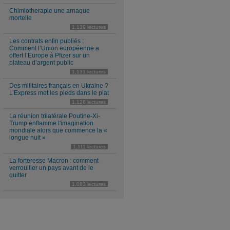
Chimiotherapie une arnaque
mortelle
1,139 lectures
Les contrats enfin publiés :
Comment l’Union européenne a
offert l’Europe à Pfizer sur un
plateau d’argent public
1,131 lectures
Des militaires français en Ukraine ?
L’Express met les pieds dans le plat
1,128 lectures
La réunion trilatérale Poutine-Xi-
Trump enflamme l'imagination
mondiale alors que commence la «
longue nuit »
1,111 lectures
La forteresse Macron : comment
verrouiller un pays avant de le
quitter
1,083 lectures