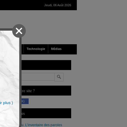
Jeudi, 06 Août 2026
nté
Société
Technologie
Médias
echerche
n
ous aimez notre site ?
(230 K)
r plus )
erniers Articles
Xavier Moreau. L’inventaire des paroles