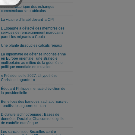
Record historique des échanges
commerciaux sino-africains
La victoire d’Israël devant la CPI
L’Espagne a détecté des membres des
services de renseignement marocains
parmi les migrants à Ceuta
Une plante dissout les calculs rénaux
La diplomatie de défense indonésienne
en Europe orientale : une stratégie
multipolaire au milieu de la géométrie
politique mondiale en mutation
« Présidentielle 2027. L’hypothèse
Christine Lagarde ! »
Édouard Philippe menacé d’éviction de
la présidentielle
Bénéfices des banques, rachat d’Easyjet
: profits de la guerre en Iran
Dictature technotronique : Bases de
données, Doctolib, Chatcontrol et grille
de contrôle numérique
Les sanctions de Bruxelles contre