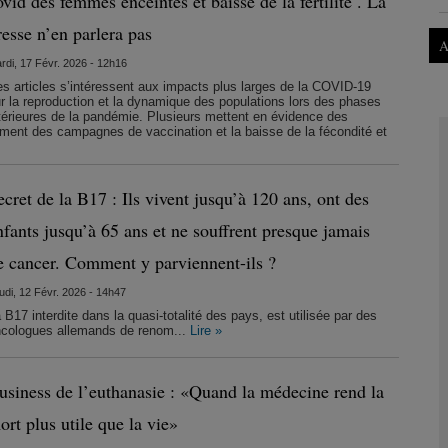
ovid des femmes enceintes et baisse de la fertilité . La
resse n’en parlera pas
A
rdi, 17 Févr. 2026 - 12h16
s articles s’intéressent aux impacts plus larges de la COVID-19
r la reproduction et la dynamique des populations lors des phases
térieures de la pandémie. Plusieurs mettent en évidence des
iement des campagnes de vaccination et la baisse de la fécondité et
ecret de la B17 : Ils vivent jusqu’à 120 ans, ont des
nfants jusqu’à 65 ans et ne souffrent presque jamais
e cancer. Comment y parviennent-ils ?
udi, 12 Févr. 2026 - 14h47
 B17 interdite dans la quasi-totalité des pays, est utilisée par des
cologues allemands de renom...
Lire »
usiness de l’euthanasie : «Quand la médecine rend la
ort plus utile que la vie»