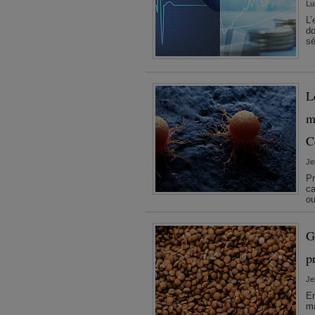
Lu
L’
do
sé
L
m
C
Je
Pr
ca
ou
G
p
Je
En
ma