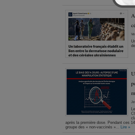
A
c
Ve
Un
de
U
p
m
Je
Le
CO
cl
après la première dose. Pendant ces 14 jo
groupe des « non-vaccinés »...
Lire »