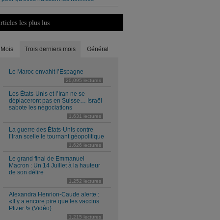
rticles les plus lus
Mois
Trois derniers mois
Général
Le Maroc envahit l’Espagne
20,095 lectures
Les États-Unis et l’Iran ne se
déplaceront pas en Suisse… Israël
sabote les négociations
1,631 lectures
La guerre des États-Unis contre
l’Iran scelle le tournant géopolitique
1,626 lectures
Le grand final de Emmanuel
Macron : Un 14 Juillet à la hauteur
de son délire
1,252 lectures
Alexandra Henrion-Caude alerte :
«Il y a encore pire que les vaccins
Pfizer !» (Vidéo)
1,215 lectures