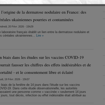
 l’origine de la dermatose nodulaire en France: des
éréales ukainiennes pourries et contaminées
ndredi, 20 Févr. 2026 - 15h29
 laboratoire français établit un lien entre la dermatose nodulaire et
s céréales ukrainiennes...
Lire »
n biais dans les études sur les vaccins COVID-19
ourrait fausser les chiffres des effets indésirables et de
ortalité - et le consentement libre et éclairé
udi, 19 Févr. 2026 - 15h37
 biais de la fenêtre de 14 jours dans l'étude sur les vaccins
VID-19. Dans cette étude observationnelle, les autorités
assaient une personne comme « vaccinée » seulement 14 jours
urs, tout décès, infection ou effet indésirable était attribué au