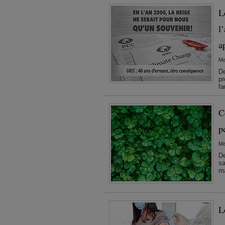
L
l
a
Me
De
pr
fa
C
p
Me
De
sa
ma
L