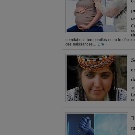
c
p
Ma
Ce
su
ul
corrélations temporelles entre le déplo
des naissances...
Lire »
S
e
d
Je
La
on
B
m