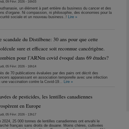
ndi, 09 Févr. 2026 - 16h03
euthanasie, un élément à part entière du business du cancer et des
ns d’organe. Ni compassion, ni philosophie, des économies pour la
curité sociale et un nouveau business..!
Lire »
e scandale du Distilbene: 30 ans pour que cette
olécule sure et efficace soit reconnue cancérigène.
ombien pour l’ARNm covid évoqué dans 69 études?
udi, 05 Févr. 2026 - 16h14
ès de 70 publications évaluées par des pairs ont décrit des
ncers apparaissant en association temporelle avec une infection
 une vaccination contre la Covid-19...
Lire »
avées de pesticides, les lentilles canadiennes
rospèrent en Europe
udi, 05 Févr. 2026 - 13h17
 2024, 25 000 tonnes de lentilles canadiennes ont envahi le
rché français sans droits de douane. Moins chères, cultivées