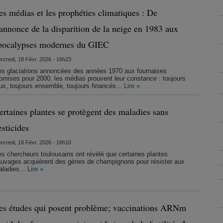
es médias et les prophéties climatiques : De
’annonce de la disparition de la neige en 1983 aux
pocalypses modernes du GIEC
rcredi, 18 Févr. 2026 - 16h23
s glaciations annoncées des années 1970 aux fournaises
omises pour 2000, les médias prouvent leur constance : toujours
ux, toujours ensemble, toujours financés...
Lire »
ertaines plantes se protègent des maladies sans
esticides
rcredi, 18 Févr. 2026 - 16h10
s chercheurs toulousains ont révélé que certaines plantes
uvages acquièrent des gènes de champignons pour résister aux
ladies...
Lire »
es études qui posent problème; vaccinations ARNm