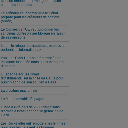
Moscou empêchent l'Espagne de lutter
contre les incendies
Le scénario cauchemar que le Sénat
prépare pour les créateurs de contenu
(Vidéo)
Le Conseil de l’UE veut prolonger les
sanctions contre Xavier Moreau en raison
de ses opinions
Israël, le refuge des fraudeurs, escrocs et
pédophiles internationaux
Iran. Les États-Unis se préparent à une
escalade insensée alors qu’ils manquent
d’options
L'Espagne accuse Israël
d'instrumentaliser la crise de Ceuta pour
punir Madrid de son soutien à Gaza
La dictature macroniste
Le Maroc envahit l’Espagne
L’Inde a livré plus de 2500 cargaisons
d’armes à Israël pendant le génocide de
Gaza
Les Rockefeller ont remodelé les femmes
pour qu'elles haïssent les hommes