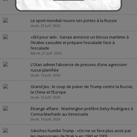
géopolitique
Jeudi, 23 Juill. 2026
Le sport mondial rouvre ses portes à la Russie
Jeudi, 23 Juill. 2026
«Œil pour œil» : Sanaa annonce un blocus maritime à
l’Arabie saoudite et prépare l’escalade face à
l’escalade
Mardi, 21 Juill. 2026
L’Otan admet l’absence de preuves d’une agression
russe planifiée
Jeudi, 16 Juill. 2026
Grand Jeu : le coup de poker de Trump contre la Russie,
la Chine et l’Europe
Jeudi, 16 Juill. 2026
Étrange affaire : Washington préfère Delcy Rodríguez à
Corina Machado au Venezuela
Jeudi, 16 Juill. 2026
Sánchez humilie Trump : «On ne se fera plus avoir par
les mensonges de l’Irak !» en 1991 et 2003