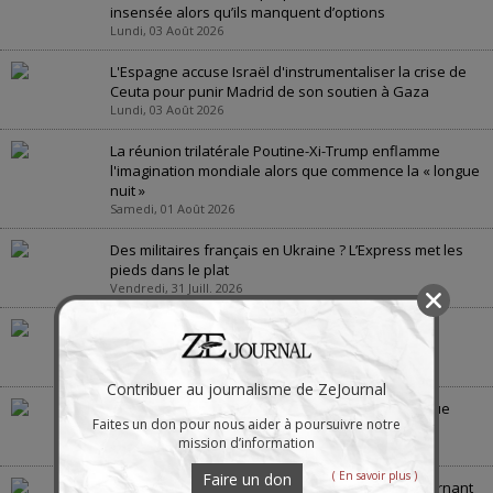
insensée alors qu’ils manquent d’options
Lundi, 03 Août 2026
L'Espagne accuse Israël d'instrumentaliser la crise de
Ceuta pour punir Madrid de son soutien à Gaza
Lundi, 03 Août 2026
La réunion trilatérale Poutine-Xi-Trump enflamme
l'imagination mondiale alors que commence la « longue
nuit »
Samedi, 01 Août 2026
Des militaires français en Ukraine ? L’Express met les
pieds dans le plat
Vendredi, 31 Juill. 2026
Quelles seront les conséquences de la menace
européenne de voler le pétrole russe
Jeudi, 30 Juill. 2026
Contribuer au journalisme de ZeJournal
La guerre en Ukraine : « la bataille de Crimée », vue
Faites un don pour nous aider à poursuivre notre
depuis la Crimée
mission d’information
Jeudi, 30 Juill. 2026
( En savoir plus )
Faire un don
La guerre des États-Unis contre l’Iran scelle le tournant