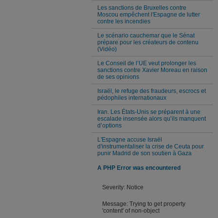
Les sanctions de Bruxelles contre
Moscou empêchent l'Espagne de lutter
contre les incendies
Le scénario cauchemar que le Sénat
prépare pour les créateurs de contenu
(Vidéo)
Le Conseil de l’UE veut prolonger les
sanctions contre Xavier Moreau en raison
de ses opinions
Israël, le refuge des fraudeurs, escrocs et
pédophiles internationaux
Iran. Les États-Unis se préparent à une
escalade insensée alors qu’ils manquent
d’options
L'Espagne accuse Israël
d'instrumentaliser la crise de Ceuta pour
punir Madrid de son soutien à Gaza
A PHP Error was encountered
Severity: Notice
Message: Trying to get property
'content' of non-object