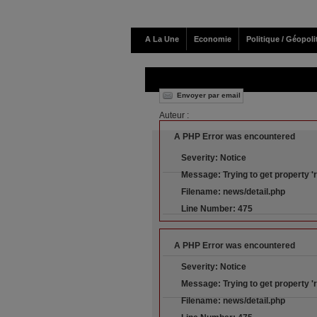
A La Une
Economie
Politique / Géopoli
Envoyer par email
Auteur :
A PHP Error was encountered
Severity: Notice
Message: Trying to get property '
Filename: news/detail.php
Line Number: 475
A PHP Error was encountered
Severity: Notice
Message: Trying to get property '
Filename: news/detail.php