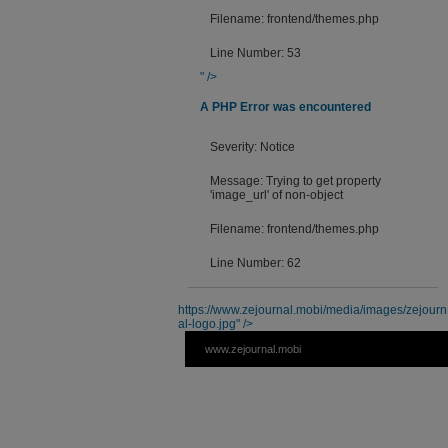
Filename: frontend/themes.php
Line Number: 53
" />
A PHP Error was encountered
Severity: Notice
Message: Trying to get property
'image_url' of non-object
Filename: frontend/themes.php
Line Number: 62
https://www.zejournal.mobi/media/images/zejourn
al-logo.jpg" />
www.zejournal.mobi