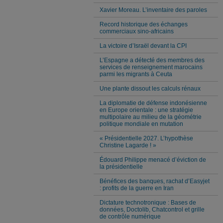
Xavier Moreau. L’inventaire des paroles
Record historique des échanges
commerciaux sino-africains
La victoire d’Israël devant la CPI
L’Espagne a détecté des membres des
services de renseignement marocains
parmi les migrants à Ceuta
Une plante dissout les calculs rénaux
La diplomatie de défense indonésienne
en Europe orientale : une stratégie
multipolaire au milieu de la géométrie
politique mondiale en mutation
« Présidentielle 2027. L’hypothèse
Christine Lagarde ! »
Édouard Philippe menacé d’éviction de
la présidentielle
Bénéfices des banques, rachat d’Easyjet
: profits de la guerre en Iran
Dictature technotronique : Bases de
données, Doctolib, Chatcontrol et grille
de contrôle numérique