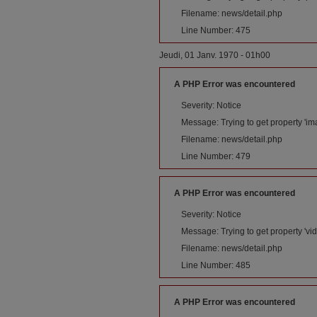
Filename: news/detail.php
Line Number: 475
Jeudi, 01 Janv. 1970 - 01h00
A PHP Error was encountered
Severity: Notice
Message: Trying to get property 'im
Filename: news/detail.php
Line Number: 479
A PHP Error was encountered
Severity: Notice
Message: Trying to get property 'vid
Filename: news/detail.php
Line Number: 485
A PHP Error was encountered