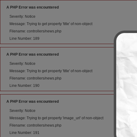
A PHP Error was encountered
Severity: Notice
Message: Trying to get property 'title' of non-object
Filename: controllers/news.php
Line Number: 189
A PHP Error was encountered
Severity: Notice
Message: Trying to get property 'title' of non-object
Filename: controllers/news.php
Line Number: 190
A PHP Error was encountered
Severity: Notice
Message: Trying to get property 'image_url' of non-object
Filename: controllers/news.php
Line Number: 191