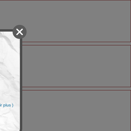
n
r plus )