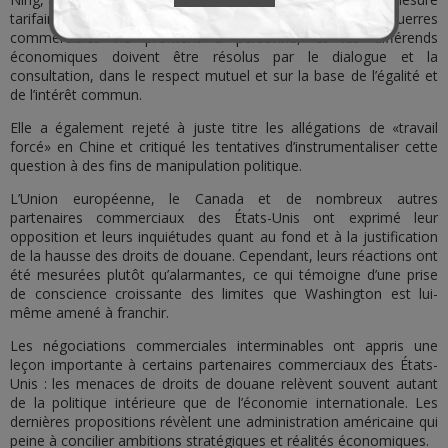
tarifaire unilatérale. Les droits de douane et les guerres
commerciales ne profitent à personne, et les différends
économiques doivent être résolus par le dialogue et la
consultation, dans le respect mutuel et sur la base de l’égalité et
de l’intérêt commun.
Elle a également rejeté à juste titre les allégations de «travail
forcé» en Chine et critiqué les tentatives d’instrumentaliser cette
question à des fins de manipulation politique.
L’Union européenne, le Canada et de nombreux autres
partenaires commerciaux des États-Unis ont exprimé leur
opposition et leurs inquiétudes quant au fond et à la justification
de la hausse des droits de douane. Cependant, leurs réactions ont
été mesurées plutôt qu’alarmantes, ce qui témoigne d’une prise
de conscience croissante des limites que Washington est lui-
même amené à franchir.
Les négociations commerciales interminables ont appris une
leçon importante à certains partenaires commerciaux des États-
Unis : les menaces de droits de douane relèvent souvent autant
de la politique intérieure que de l’économie internationale. Les
dernières propositions révèlent une administration américaine qui
peine à concilier ambitions stratégiques et réalités économiques.