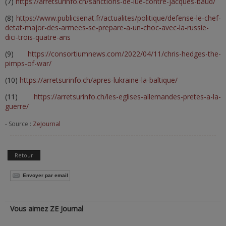
(7)
https://arretsurinfo.ch/sanctions-de-lue-contre-jacques-baud/
(8)
https://www.publicsenat.fr/actualites/politique/defense-le-chef-
detat-major-des-armees-se-prepare-a-un-choc-avec-la-russie-
dici-trois-quatre-ans
(9)
https://consortiumnews.com/2022/04/11/chris-hedges-the-
pimps-of-war/
(10)
https://arretsurinfo.ch/apres-lukraine-la-baltique/
(11)
https://arretsurinfo.ch/les-eglises-allemandes-pretes-a-la-
guerre/
- Source :
ZeJournal
Retour
Envoyer par email
Vous aimez ZE Journal