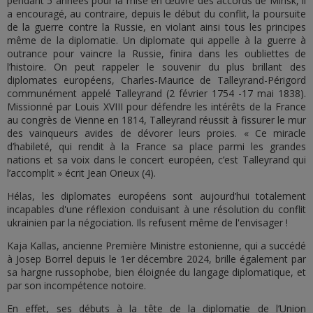
pendant 5 années pour la mise en œuvre des accords de Minsk, il
a encouragé, au contraire, depuis le début du conflit, la poursuite
de la guerre contre la Russie, en violant ainsi tous les principes
même de la diplomatie. Un diplomate qui appelle à la guerre à
outrance pour vaincre la Russie, finira dans les oubliettes de
l’histoire. On peut rappeler le souvenir du plus brillant des
diplomates européens, Charles-Maurice de Talleyrand-Périgord
communément appelé Talleyrand (2 février 1754 -17 mai 1838).
Missionné par Louis XVIII pour défendre les intérêts de la France
au congrès de Vienne en 1814, Talleyrand réussit à fissurer le mur
des vainqueurs avides de dévorer leurs proies. « Ce miracle
d’habileté, qui rendit à la France sa place parmi les grandes
nations et sa voix dans le concert européen, c’est Talleyrand qui
l’accomplit » écrit Jean Orieux (4).
Hélas, les diplomates européens sont aujourd’hui totalement
incapables d'une réflexion conduisant à une résolution du conflit
ukrainien par la négociation. Ils refusent même de l'envisager !
Kaja Kallas, ancienne Première Ministre estonienne, qui a succédé
à Josep Borrel depuis le 1er décembre 2024, brille également par
sa hargne russophobe, bien éloignée du langage diplomatique, et
par son incompétence notoire.
En effet, ses débuts à la tête de la diplomatie de l’Union