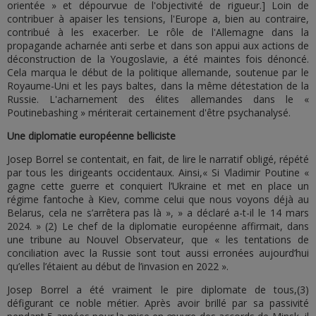
orientée » et dépourvue de l'objectivité de rigueur.] Loin de
contribuer à apaiser les tensions, l'Europe a, bien au contraire,
contribué à les exacerber. Le rôle de l'Allemagne dans la
propagande acharnée anti serbe et dans son appui aux actions de
déconstruction de la Yougoslavie, a été maintes fois dénoncé.
Cela marqua le début de la politique allemande, soutenue par le
Royaume-Uni et les pays baltes, dans la même détestation de la
Russie. L'acharnement des élites allemandes dans le «
Poutinebashing » mériterait certainement d'être psychanalysé.
Une diplomatie européenne belliciste
Josep Borrel se contentait, en fait, de lire le narratif obligé, répété
par tous les dirigeants occidentaux. Ainsi,« Si Vladimir Poutine «
gagne cette guerre et conquiert l’Ukraine et met en place un
régime fantoche à Kiev, comme celui que nous voyons déjà au
Belarus, cela ne s’arrêtera pas là », » a déclaré a-t-il le 14 mars
2024. » (2) Le chef de la diplomatie européenne affirmait, dans
une tribune au Nouvel Observateur, que « les tentations de
conciliation avec la Russie sont tout aussi erronées aujourd’hui
qu’elles l’étaient au début de l’invasion en 2022 ».
Josep Borrel a été vraiment le pire diplomate de tous,(3)
défigurant ce noble métier. Après avoir brillé par sa passivité