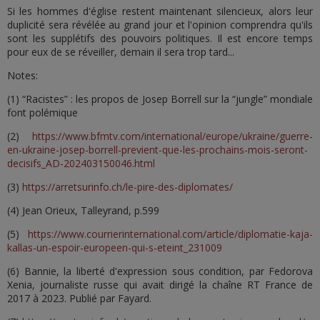
Si les hommes d'église restent maintenant silencieux, alors leur
duplicité sera révélée au grand jour et l'opinion comprendra qu'ils
sont les supplétifs des pouvoirs politiques. Il est encore temps
pour eux de se réveiller, demain il sera trop tard...
Notes:
(1) “Racistes” : les propos de Josep Borrell sur la “jungle” mondiale
font polémique
(2)
https://www.bfmtv.com/international/europe/ukraine/guerre-
en-ukraine-josep-borrell-previent-que-les-prochains-mois-seront-
decisifs_AD-202403150046.html
(3)
https://arretsurinfo.ch/le-pire-des-diplomates/
(4) Jean Orieux, Talleyrand, p.599
(5)
https://www.courrierinternational.com/article/diplomatie-kaja-
kallas-un-espoir-europeen-qui-s-eteint_231009
(6) Bannie, la liberté d'expression sous condition, par Fedorova
Xenia, journaliste russe qui avait dirigé la chaîne RT France de
2017 à 2023. Publié par Fayard.