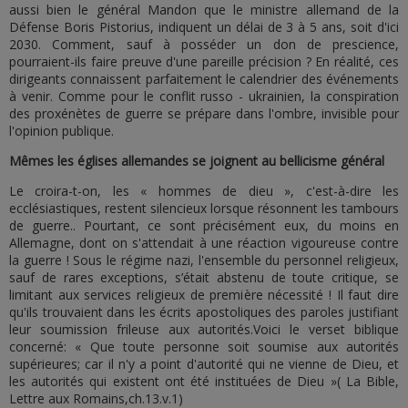
aussi bien le général Mandon que le ministre allemand de la
Défense Boris Pistorius, indiquent un délai de 3 à 5 ans, soit d'ici
2030. Comment, sauf à posséder un don de prescience,
pourraient-ils faire preuve d'une pareille précision ? En réalité, ces
dirigeants connaissent parfaitement le calendrier des événements
à venir. Comme pour le conflit russo - ukrainien, la conspiration
des proxénètes de guerre se prépare dans l'ombre, invisible pour
l'opinion publique.
Mêmes les églises allemandes se joignent au bellicisme général
Le croira-t-on, les « hommes de dieu », c'est-à-dire les
ecclésiastiques, restent silencieux lorsque résonnent les tambours
de guerre.. Pourtant, ce sont précisément eux, du moins en
Allemagne, dont on s'attendait à une réaction vigoureuse contre
la guerre ! Sous le régime nazi, l'ensemble du personnel religieux,
sauf de rares exceptions, s’était abstenu de toute critique, se
limitant aux services religieux de première nécessité ! Il faut dire
qu'ils trouvaient dans les écrits apostoliques des paroles justifiant
leur soumission frileuse aux autorités.Voici le verset biblique
concerné: « Que toute personne soit soumise aux autorités
supérieures; car il n'y a point d'autorité qui ne vienne de Dieu, et
les autorités qui existent ont été instituées de Dieu »( La Bible,
Lettre aux Romains,ch.13.v.1)