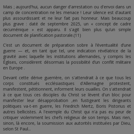
Mais ; aujourd'hui, aucun danger d'arrestation ou d'envoi dans un
camp de concentration ne les menace ! Leur silence est d'autant
plus assourdissant et ne leur fait pas honneur. Mais beaucoup
plus grave : daté de septembre 2025, un « concept de cadre
œcuménique » est apparu. Il s'agit bien plus qu’un simple
document de planification pastorale.(11)
C’est un document de préparation sobre à l’éventualité d’une
guerre — et, en tant que tel, une indication révélatrice de la
gravité avec laquelle les institutions allemandes, y compris les
Églises, considèrent désormais la possibilité d’un conflit militaire
en Europe .
Devant cette dérive guerrière, on s'attendrait à ce que tous les
corps constitués ecclésiastiques d'Allemagne protestent,
manifestent, pétitionnent, informent leurs ouailles. On s'attendrait
à ce que tous ces disciples du Christ se lèvent d'un bloc pour
manifester leur désapprobation ,en fustigeant les dirigeants
politiques va-t-en guerre, les Friedrich Mertz, Boris Pistorius et
autres bellicistes. A l'exemple du Christ qui n'a pas eu peur de
critiquer violemment les chefs religieux de son temps. Mais rien,
sinon, là encore, la soumission aux autorités instituées par Dieu,
selon St Paul...