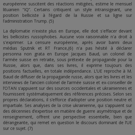
européenne suscitent des réactions mitigées, estime le mensuel
lituanien “IQ”. Certains critiquent un style intransigeant, une
position belliciste à l’égard de la Russie et sa ligne sur
l’administration Trump. (5)
La diplomatie n'existe plus en Europe, elle doit s'effacer devant
les bellicistes russophobes. Aucune voix raisonnable n'a droit à
s'exprimer. La censure européenne, après avoir banni deux
médias Sputnik et RT France,(6) n'a pas hésité à déclarer
personna non grata en Europe Jacques Baud, un colonel de
l'armée suisse en retraite, sous prétexte de propagande pour la
Russie, alors que, dans ses livres, il exprime toujours des
positions factuelles, en totale indépendance. L’UE reproche à M.
Baud de diffuser de la propagande russe, alors que les livres et les
interviews de l’ancien colonel de l’armée suisse et ex-conseiller de
l’OTAN s’appuient sur des sources occidentales et ukrainiennes et
fournissent systématiquement des références précises. Selon ses
propres déclarations, il s’efforce d’adopter une position neutre et
impartiale. Ses analyses de la crise ukrainienne, qui s’appuient sur
des décennies d’expertise en matière de guerre asymétrique et de
renseignement, offrent une perspective essentielle, bien que
dérangeante, qui remet en question le discours dominant de l’UE
sur ce sujet. (7)