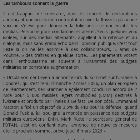
Les tambours sonnent la guerre
Il est frappant de constater, dans le concert de déclarations
annonçant une prochaine confrontation avec la Russie, qu'aucune
voix ne s'élève pour dénoncer la folie belliciste qui envahit les
médias. Personne pour condamner et alerter. Seuls quelques voix
isolées, sur des médias alternatifs, appellent à la retenue et au
dialogue, mais sans grand écho dans l'opinion publique. C'est tout
juste si on ne les assimile à des collaborateurs, « amis de
Poutine, » des traîtres en quelque sorte….Les parlements votent
dans l'enthousiasme et souvent à l'unanimité des budgets
militaires en constante augmentation.
« Ursula von der Leyen a annoncé lors du sommet sur l’Ukraine à
Londres, qui s’est tenu dimanche 2 mars 2026, un plan européen
de réarmement. Keir Starmer a également conclu un accord de 2
Md€ pour 5 000 missiles légers multipôles (LMM) destinés à
l’Ukraine et produits par Thales à Belfast. De son côté, Emmanuel
Macron a fixé un objectif de 3,5% du PIB pour la défense, quand
Donald Tusk a, lui, souligné la montée en puissance des budgets
militaires européens. Enfin, Mark Rutte, le secrétaire général de
l’OTAN, s’est dit confiant dans l’annonce de nouvelles mesures
d’ici le prochain sommet prévu jeudi 6 mars 2026 ».