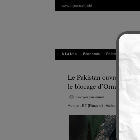
www.zejournal.mobi
A La Une
Economie
Politique / Géopolit
Le Pakistan ouvre des corr
le blocage d’Ormuz
Envoyer par email
Auteur :
RT (Russie)
|
Editeur :
Walt
|
Vend