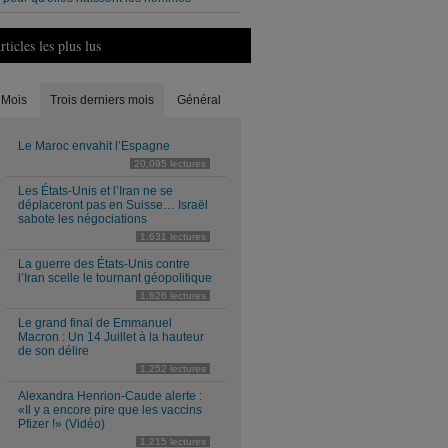
rticles les plus lus
Mois
Trois derniers mois
Général
Le Maroc envahit l’Espagne
20,095 lectures
Les États-Unis et l’Iran ne se
déplaceront pas en Suisse… Israël
sabote les négociations
1,631 lectures
La guerre des États-Unis contre
l’Iran scelle le tournant géopolitique
1,626 lectures
Le grand final de Emmanuel
Macron : Un 14 Juillet à la hauteur
de son délire
1,252 lectures
Alexandra Henrion-Caude alerte :
«Il y a encore pire que les vaccins
Pfizer !» (Vidéo)
1,215 lectures