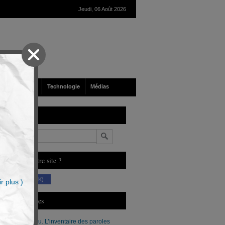
Jeudi, 06 Août 2026
nté
Société
Technologie
Médias
echerche
n
ous aimez notre site ?
(230 K)
r plus )
erniers Articles
Xavier Moreau. L’inventaire des paroles