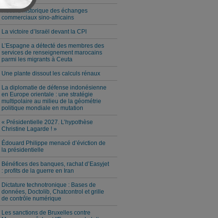
Record historique des échanges
commerciaux sino-africains
La victoire d’Israël devant la CPI
L’Espagne a détecté des membres des
services de renseignement marocains
parmi les migrants à Ceuta
Une plante dissout les calculs rénaux
La diplomatie de défense indonésienne
en Europe orientale : une stratégie
multipolaire au milieu de la géométrie
politique mondiale en mutation
« Présidentielle 2027. L’hypothèse
Christine Lagarde ! »
Édouard Philippe menacé d’éviction de
la présidentielle
Bénéfices des banques, rachat d’Easyjet
: profits de la guerre en Iran
Dictature technotronique : Bases de
données, Doctolib, Chatcontrol et grille
de contrôle numérique
Les sanctions de Bruxelles contre