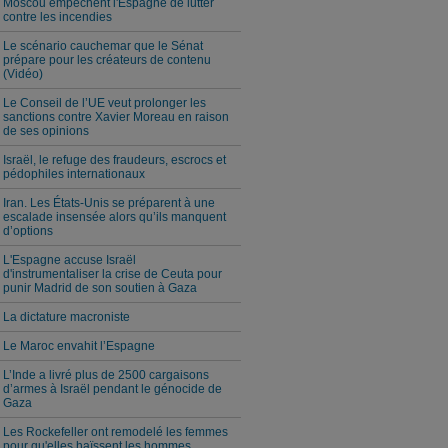
Moscou empêchent l'Espagne de lutter
contre les incendies
Le scénario cauchemar que le Sénat
prépare pour les créateurs de contenu
(Vidéo)
Le Conseil de l’UE veut prolonger les
sanctions contre Xavier Moreau en raison
de ses opinions
Israël, le refuge des fraudeurs, escrocs et
pédophiles internationaux
Iran. Les États-Unis se préparent à une
escalade insensée alors qu’ils manquent
d’options
L'Espagne accuse Israël
d'instrumentaliser la crise de Ceuta pour
punir Madrid de son soutien à Gaza
La dictature macroniste
Le Maroc envahit l’Espagne
L’Inde a livré plus de 2500 cargaisons
d’armes à Israël pendant le génocide de
Gaza
Les Rockefeller ont remodelé les femmes
pour qu'elles haïssent les hommes