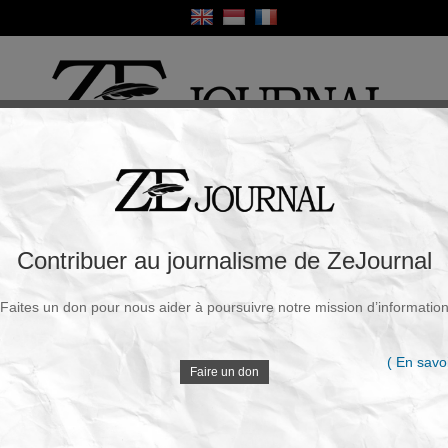
ique
Culture
Religion
Sport
France / Europe
Monde
Science et Sa
R
idors terrestres vers l’Iran pour contourner
Contribuer au journalisme de ZeJournal
Faites un don pour nous aider à poursuivre notre mission d’informatio
Souscrire à la newsletter
V
redi, 01 Mai 2026 - 14h38
( En savoi
Faire un don
Face au blocage maritime autour du détroit
d’Ormuz, le Pakistan a ouvert six routes terrestres
D
pour acheminer vers l’Iran des marchandises en
transit. Une décision stratégique qui vise à