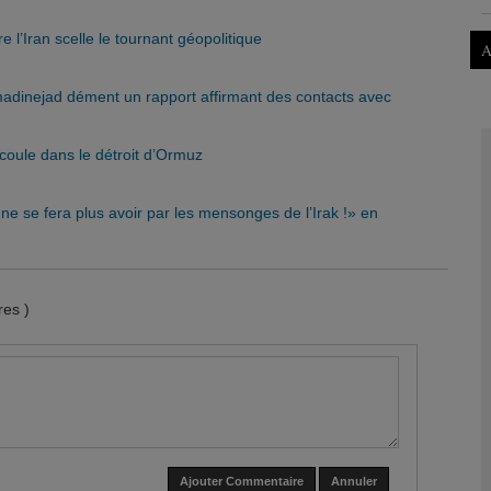
 l’Iran scelle le tournant géopolitique
A
madinejad dément un rapport affirmant des contacts avec
 coule dans le détroit d’Ormuz
e se fera plus avoir par les mensonges de l’Irak !» en
es )
Ajouter Commentaire
Annuler