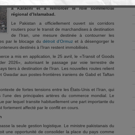
débloquer des milliers de conteneurs immobilisés
à Karachi et à renforcer le rôle commercial
régional d’Islamabad.
Le Pakistan a officiellement ouvert six corridors
routiers pour le transit de marchandises à destination
de l’Iran, une mesure destinée à contourner les
ées par le blocage du
détroit d’Ormuz
et à désengorger le
nteneurs destinés à l’Iran restent immobilisés.
rce a mis en application, le 25 avril, le «Transit of Goods
rder 2026», autorisant le passage par voie terrestre de
 tiers à destination de l’Iran. Les nouvelles routes relient
et Gwadar aux postes-frontières iraniens de Gabd et Taftan
ontexte de fortes tensions entre les États-Unis et l’Iran, qui
l’une des principales artères du commerce mondial. Le
ue par lequel transite habituellement une part importante du
fortement affecté par le conflit en cours.
n
passe la seule gestion logistique. Le ministre pakistanais du
t une opportunité de consolider la place du pays comme