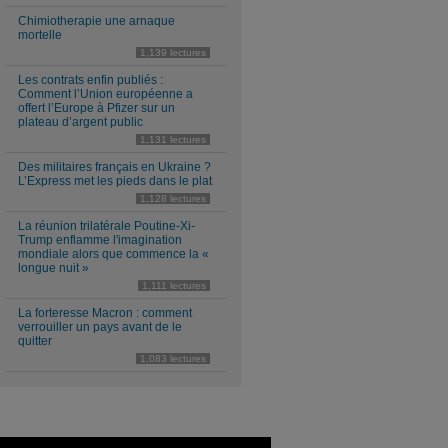
Chimiotherapie une arnaque
mortelle
1,139 lectures
Les contrats enfin publiés :
Comment l’Union européenne a
offert l’Europe à Pfizer sur un
plateau d’argent public
1,131 lectures
Des militaires français en Ukraine ?
L’Express met les pieds dans le plat
1,128 lectures
La réunion trilatérale Poutine-Xi-
Trump enflamme l'imagination
mondiale alors que commence la «
longue nuit »
1,111 lectures
La forteresse Macron : comment
verrouiller un pays avant de le
quitter
1,083 lectures