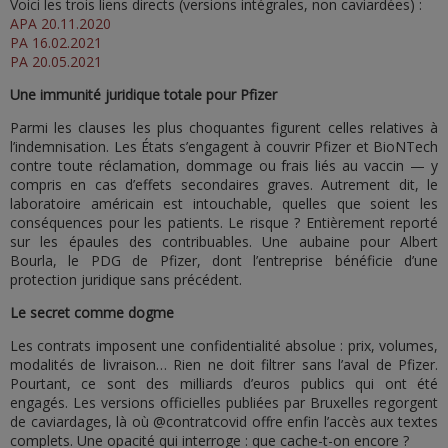
Voici les trois liens directs (versions intégrales, non caviardées) :
APA 20.11.2020
PA 16.02.2021
PA 20.05.2021
Une immunité juridique totale pour Pfizer
Parmi les clauses les plus choquantes figurent celles relatives à
l’indemnisation. Les États s’engagent à couvrir Pfizer et BioNTech
contre toute réclamation, dommage ou frais liés au vaccin — y
compris en cas d’effets secondaires graves. Autrement dit, le
laboratoire américain est intouchable, quelles que soient les
conséquences pour les patients. Le risque ? Entièrement reporté
sur les épaules des contribuables. Une aubaine pour Albert
Bourla, le PDG de Pfizer, dont l’entreprise bénéficie d’une
protection juridique sans précédent.
Le secret comme dogme
Les contrats imposent une confidentialité absolue : prix, volumes,
modalités de livraison… Rien ne doit filtrer sans l’aval de Pfizer.
Pourtant, ce sont des milliards d’euros publics qui ont été
engagés. Les versions officielles publiées par Bruxelles regorgent
de caviardages, là où @contratcovid offre enfin l’accès aux textes
complets. Une opacité qui interroge : que cache-t-on encore ?