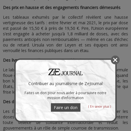
Des prix en hausse et des engagements financiers démesurés
Les tableaux exhumés par le collectif révèlent une hausse
vertigineuse des tarifs : entre février et mai 2021, le prix par dose
est passé de 15,50 € à près de 19,50 €. Pire, l’Union européenne
s’est engagée à acheter jusqu’à 1,8 milliard de doses, avec des
paiements anticipés non remboursables — même en cas d’échec
ou de retard. Ursula von der Leyen et ses équipes ont ainsi
verrouillé les finances publiques dans un étau.
Des livraisons… si l’humeur en prend à Pfizer
Le laboratoire ne s’engage qu’à fournir ses doses selon la formule
floue des « meilleurs efforts ». Traduction : Pfizer peut livrer quand
bon lui semble, sans sanction digne de ce nom. À l’inverse, les
Contribuer au journalisme de ZeJournal
États, eux, n’ont pas le droit de se rétracter. Une asymétrie qui
frise le mépris.
Faites un don pour nous aider à poursuivre notre
mission d’information
Des doses sous contrôle : la solidarité en otage
( En savoir plus )
Faire un don
Les États ne peuvent ni revendre, ni donner, ni transférer les
doses sans l’accord explicite de Pfizer. Une clause qui enterre
toute velléité de solidarité internationale et réduit les
gouvernements à un rôle de simple courroie de transmission.