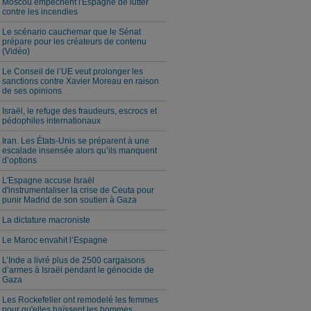
Moscou empêchent l'Espagne de lutter
contre les incendies
Le scénario cauchemar que le Sénat
prépare pour les créateurs de contenu
(Vidéo)
Le Conseil de l’UE veut prolonger les
sanctions contre Xavier Moreau en raison
de ses opinions
Israël, le refuge des fraudeurs, escrocs et
pédophiles internationaux
Iran. Les États-Unis se préparent à une
escalade insensée alors qu’ils manquent
d’options
L'Espagne accuse Israël
d'instrumentaliser la crise de Ceuta pour
punir Madrid de son soutien à Gaza
La dictature macroniste
Le Maroc envahit l’Espagne
L’Inde a livré plus de 2500 cargaisons
d’armes à Israël pendant le génocide de
Gaza
Les Rockefeller ont remodelé les femmes
pour qu'elles haïssent les hommes