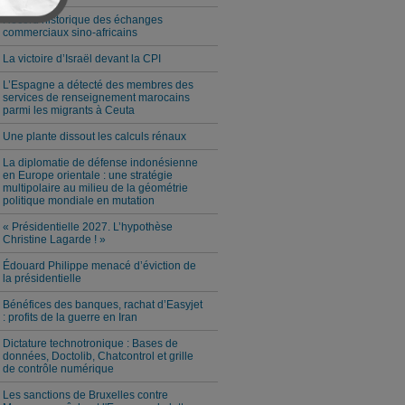
Record historique des échanges
commerciaux sino-africains
La victoire d’Israël devant la CPI
L’Espagne a détecté des membres des
services de renseignement marocains
parmi les migrants à Ceuta
Une plante dissout les calculs rénaux
La diplomatie de défense indonésienne
en Europe orientale : une stratégie
multipolaire au milieu de la géométrie
politique mondiale en mutation
« Présidentielle 2027. L’hypothèse
Christine Lagarde ! »
Édouard Philippe menacé d’éviction de
la présidentielle
Bénéfices des banques, rachat d’Easyjet
: profits de la guerre en Iran
Dictature technotronique : Bases de
données, Doctolib, Chatcontrol et grille
de contrôle numérique
Les sanctions de Bruxelles contre