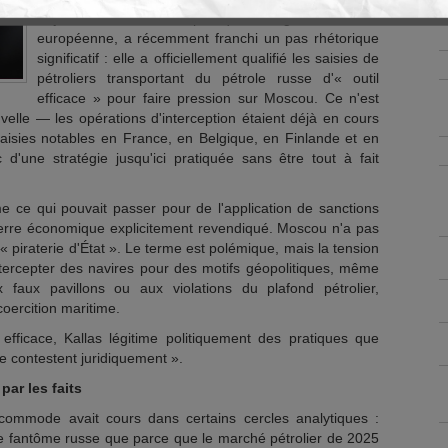
Kaja Kallas, cheffe de la politique étrangère de l'Union
européenne, a récemment franchi un pas rhétorique
significatif : elle a officiellement qualifié les saisies de
pétroliers transportant du pétrole russe d'« outil
efficace » pour faire pression sur Moscou. Ce n'est
elle — les opérations d'interception étaient déjà en cours
aisies notables en France, en Belgique, en Finlande et en
c d'une stratégie jusqu'ici pratiquée sans être tout à fait
me ce qui pouvait passer pour de l'application de sanctions
erre économique explicitement revendiqué. Moscou n'a pas
 « piraterie d'État ». Le terme est polémique, mais la tension
: intercepter des navires pour des motifs géopolitiques, même
x faux pavillons ou aux violations du plafond pétrolier,
coercition maritime.
l efficace, Kallas légitime politiquement des pratiques que
e contestent juridiquement ».
ar les faits
ommode avait cours dans certains cercles analytiques :
otte fantôme russe que parce que le marché pétrolier de 2025