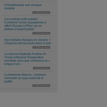
Chimiotherapie une arnaque
mortelle
1,139 lectures
Les contrats enfin publiés :
Comment l’Union européenne a
offert l’Europe à Pfizer sur un
plateau d’argent public
1,131 lectures
Des militaires français en Ukraine ?
L’Express met les pieds dans le plat
1,128 lectures
La réunion trilatérale Poutine-Xi-
Trump enflamme l'imagination
mondiale alors que commence la «
longue nuit »
1,111 lectures
La forteresse Macron : comment
verrouiller un pays avant de le
quitter
1,083 lectures