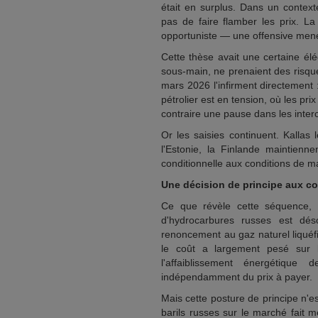
était en surplus. Dans un context
pas de faire flamber les prix. La
opportuniste — une offensive men
Cette thèse avait une certaine él
sous-main, ne prenaient des risque
mars 2026 l'infirment directement
pétrolier est en tension, où les pri
contraire une pause dans les inter
Or les saisies continuent. Kallas
l'Estonie, la Finlande maintienn
conditionnelle aux conditions de m
Une décision de principe aux 
Ce que révèle cette séquence, 
d'hydrocarbures russes est dé
renoncement au gaz naturel liquéfi
le coût a largement pesé sur l
l'affaiblissement énergétique
indépendamment du prix à payer.
Mais cette posture de principe n'est
barils russes sur le marché fait