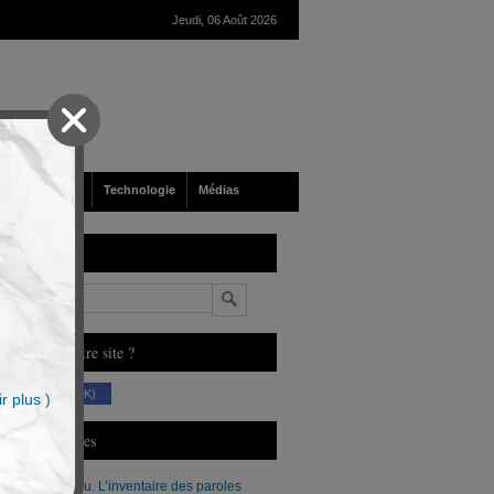
Jeudi, 06 Août 2026
nté
Société
Technologie
Médias
echerche
n
ous aimez notre site ?
(230 K)
r plus )
erniers Articles
Xavier Moreau. L’inventaire des paroles