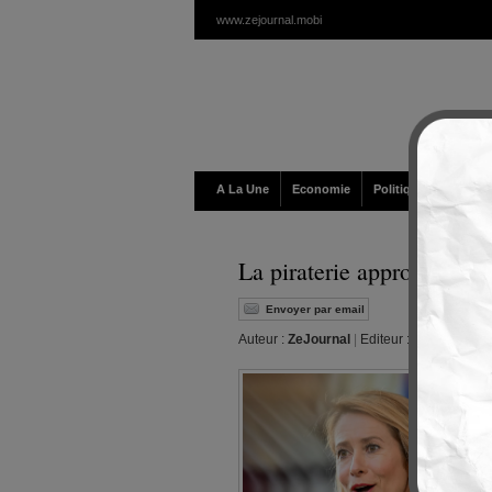
www.zejournal.mobi
A La Une
Economie
Politique / Géopolit
La piraterie approuvée
Envoyer par email
Auteur :
ZeJournal
|
Editeur :
Walt
|
Mardi,