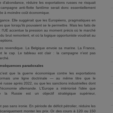
e d'abondance, réduire les exportations russes ne risquait
 campagne anti-flotte fantôme serait donc essentiellement
ée à moindre coût économique.
égance. Elle suggérait que les Européens, pragmatiques en
s que lorsqu'ils pouvaient se le permettre. Mais les faits de
 : l'UE accentue la pression au moment précis où le marché
x du brut remontent, et où la logique opportuniste voudrait au
ceptions.
 les revendique. La Belgique envoie sa marine. La France,
ent le cap. Le tableau est clair : la campagne n'est pas
arché.
conséquences paradoxales
c'est que la guerre économique contre les exportations
sormais une ligne doctrinale — au même titre que le
é russe après 2022, ou que les sanctions industrielles dont
'économie allemande. L'Europe a intériorisé l'idée que
 de la Russie est un objectif stratégique supérieur,
 pas sans ironie. En période de déficit pétrolier, réduire les
 mécaniquement monter les prix. Or des cours à 120 ou 150