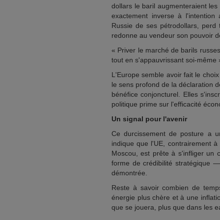
dollars le baril augmenteraient l
exactement inverse à l'intention
Russie de ses pétrodollars, perd t
redonne au vendeur son pouvoir de
« Priver le marché de barils russes
tout en s'appauvrissant soi-même 
L'Europe semble avoir fait le choi
le sens profond de la déclaration d
bénéfice conjoncturel. Elles s'in
politique prime sur l'efficacité éc
Un signal pour l'avenir
Ce durcissement de posture a une
indique que l'UE, contrairement à
Moscou, est prête à s'infliger un
forme de crédibilité stratégique —
démontrée.
Reste à savoir combien de temps
énergie plus chère et à une inflati
que se jouera, plus que dans les ea