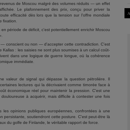
es revenus de Moscou malgré des volumes réduits — un effet
 affichée. Le plafonnement des prix, conçu pour priver la
A
oute efficacité dès lors que la tension sur l'offre mondiale
 fixation.
 en période de déficit, c'est potentiellement enrichir Moscou
».
x — conscient ou non — d'accepter cette contradiction. C'est
e Kallas : les saisies ne sont plus soumises à un calcul coût-
scrivent dans une logique de guerre longue, où la cohérence
onomique immédiate.
 valeur de signal qui dépasse la question pétrolière. Il
 certaines lectures qui la décrivaient comme timorée face à
 coût économique réel pour maintenir la pression. C'est une
 douloureuse à acquérir, mais difficile à contester une fois
 les opinions publiques européennes, confrontées à une
on persistante, soutiendront cette posture. C'est peut-être là
ux du golfe de Finlande, le véritable rapport de force.