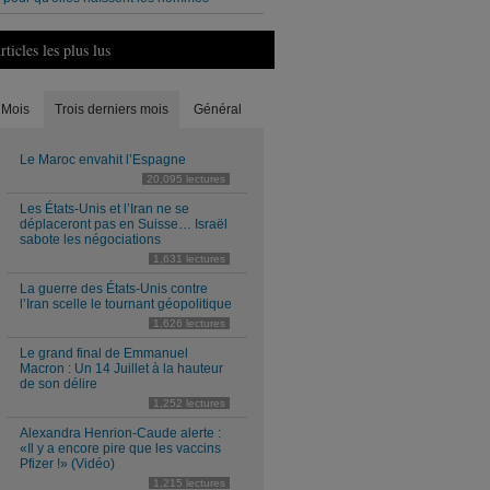
rticles les plus lus
Mois
Trois derniers mois
Général
Le Maroc envahit l’Espagne
20,095 lectures
Les États-Unis et l’Iran ne se
déplaceront pas en Suisse… Israël
sabote les négociations
1,631 lectures
La guerre des États-Unis contre
l’Iran scelle le tournant géopolitique
1,626 lectures
Le grand final de Emmanuel
Macron : Un 14 Juillet à la hauteur
de son délire
1,252 lectures
Alexandra Henrion-Caude alerte :
«Il y a encore pire que les vaccins
Pfizer !» (Vidéo)
1,215 lectures