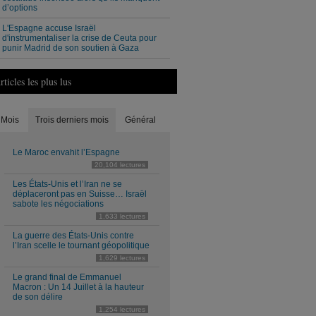
d’options
L'Espagne accuse Israël
d'instrumentaliser la crise de Ceuta pour
punir Madrid de son soutien à Gaza
rticles les plus lus
Mois
Trois derniers mois
Général
Le Maroc envahit l’Espagne
20,104 lectures
Les États-Unis et l’Iran ne se
déplaceront pas en Suisse… Israël
sabote les négociations
1,633 lectures
La guerre des États-Unis contre
l’Iran scelle le tournant géopolitique
1,629 lectures
Le grand final de Emmanuel
Macron : Un 14 Juillet à la hauteur
de son délire
1,254 lectures