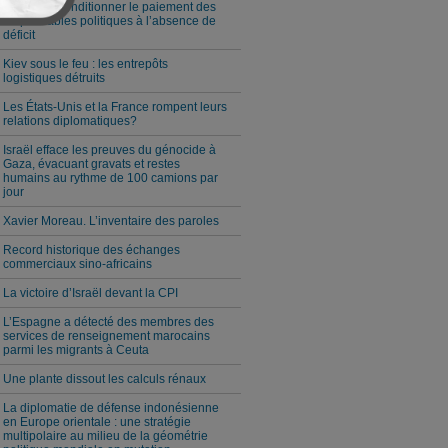
Milei veut conditionner le paiement des
responsables politiques à l’absence de
déficit
Kiev sous le feu : les entrepôts
logistiques détruits
Les États-Unis et la France rompent leurs
relations diplomatiques?
Israël efface les preuves du génocide à
Gaza, évacuant gravats et restes
humains au rythme de 100 camions par
jour
Xavier Moreau. L’inventaire des paroles
Record historique des échanges
commerciaux sino-africains
La victoire d’Israël devant la CPI
L’Espagne a détecté des membres des
services de renseignement marocains
parmi les migrants à Ceuta
Une plante dissout les calculs rénaux
La diplomatie de défense indonésienne
en Europe orientale : une stratégie
multipolaire au milieu de la géométrie