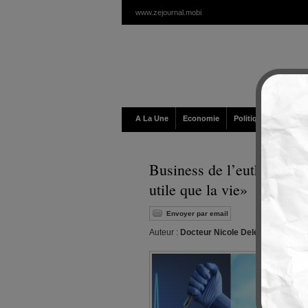
www.zejournal.mobi
A La Une
Economie
Politique / Géopolit
Business de l’euthanasie 
utile que la vie»
Envoyer par email
Auteur :
Docteur Nicole Delépine
|
Editeur