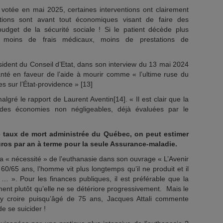
, votée en mai 2025, certaines interventions ont clairement
ations sont avant tout économiques visant de faire des
budget de la sécurité sociale ! Si le patient décède plus
, moins de frais médicaux, moins de prestations de
ident du Conseil d’Etat, dans son interview du 13 mai 2024
santé en faveur de l’aide à mourir comme « l’ultime ruse du
s sur l’État-providence » [13]
lgré le rapport de Laurent Aventin[14]. « Il est clair que la
des économies non négligeables, déjà évaluées par le
le taux de mort administrée du Québec, on peut estimer
uros par an à terme pour la seule Assurance-maladie.
a « nécessité » de l’euthanasie dans son ouvrage « L’Avenir
60/65 ans, l’homme vit plus longtemps qu’il ne produit et il
 … ». Pour les finances publiques, il est préférable que la
ent plutôt qu’elle ne se détériore progressivement. Mais le
 y croire puisqu’âgé de 75 ans, Jacques Attali commente
de se suicider !