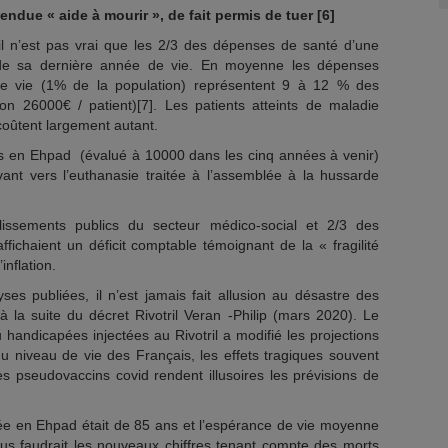
due « aide à mourir », de fait permis de tuer [6]
il n’est pas vrai que les 2/3 des dépenses de santé d’une
de sa dernière année de vie. En moyenne les dépenses
de vie (1% de la population) représentent 9 à 12 % des
on 26000€ / patient)[7]. Les patients atteints de maladie
 coûtent largement autant.
 en Ehpad (évalué à 10000 dans les cinq années à venir)
avant vers l’euthanasie traitée à l’assemblée à la hussarde
sements publics du secteur médico-social et 2/3 des
affichaient un déficit comptable témoignant de la « fragilité
inflation.
es publiées, il n’est jamais fait allusion au désastre des
la suite du décret Rivotril Veran -Philip (mars 2020). Le
andicapées injectées au Rivotril a modifié les projections
du niveau de vie des Français, les effets tragiques souvent
 pseudovaccins covid rendent illusoires les prévisions de
rée en Ehpad était de 85 ans et l’espérance de vie moyenne
ous faudrait les nouveaux chiffres tenant compte des morts