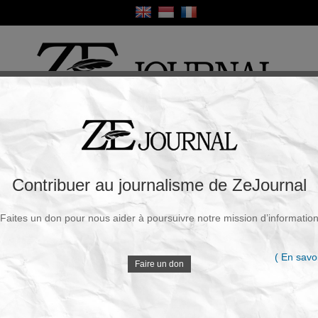
ique
Culture
Religion
Sport
France / Europe
Monde
Science et Sa
R
: «Quand la médecine rend la mort plus
Contribuer au journalisme de ZeJournal
Faites un don pour nous aider à poursuivre notre mission d’informatio
Souscrire à la newsletter
V
 :
Walt
|
Lundi, 09 Févr. 2026 - 16h03
( En savoi
Faire un don
Ni compassion, ni philosophie, des économies pour la
sécurité sociale et un nouveau business !
D
Des cancéreux trop rapidement déclarés
incurables