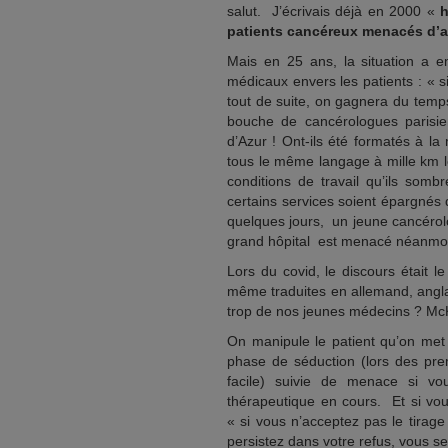
salut. J’écrivais déjà en 2000 «
h
patients cancéreux menacés d’a
Mais en 25 ans, la situation a e
médicaux envers les patients : « s
tout de suite, on gagnera du temp
bouche de cancérologues parisie
d’Azur ! Ont-ils été formatés à la
tous le même langage à mille km l
conditions de travail qu’ils so
certains services soient épargnés 
quelques jours, un jeune cancérol
grand hôpital est menacé néanmo
Lors du covid, le discours était 
même traduites en allemand, angla
trop de nos jeunes médecins ? McK
On manipule le patient qu’on met 
phase de séduction (lors des pre
facile) suivie de menace si vo
thérapeutique en cours. Et si vou
« si vous n’acceptez pas le tirag
persistez dans votre refus, vous se