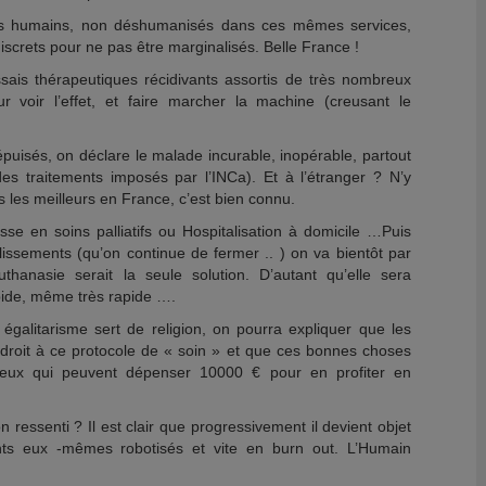
ins humains, non déshumanisés dans ces mêmes services,
screts pour ne pas être marginalisés. Belle France !
sais thérapeutiques récidivants assortis de très nombreux
voir l’effet, et faire marcher la machine (creusant le
puisés, on déclare le malade incurable, inopérable, partout
 traitements imposés par l’INCa). Et à l’étranger ? N’y
s meilleurs en France, c’est bien connu.
e en soins palliatifs ou Hospitalisation à domicile …Puis
issements (qu’on continue de fermer .. ) on va bientôt par
hanasie serait la seule solution. D’autant qu’elle sera
pide, même très rapide ….
galitarisme sert de religion, on pourra expliquer que les
droit à ce protocole de « soin » et que ces bonnes choses
ceux qui peuvent dépenser 10000 € pour en profiter en
n ressenti ? Il est clair que progressivement il devient objet
nts eux -mêmes robotisés et vite en burn out. L’Humain