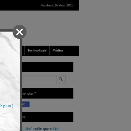
Vendredi, 07 Août 2026
nté
Société
Technologie
Médias
echerche
n
ous aimez notre site ?
(230 K)
r plus )
erniers Articles
Un budget équilibré coûte que coûte :