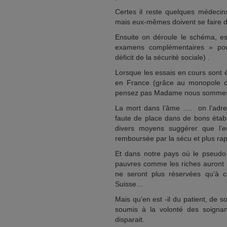
Certes il reste quelques médec
mais eux-mêmes doivent se faire di
Ensuite on déroule le schéma, es
examens complémentaires » pour 
déficit de la sécurité sociale) .
Lorsque les essais en cours sont é
en France (grâce au monopole des
pensez pas Madame nous sommes le
La mort dans l’âme …. on l’adress
faute de place dans de bons établ
divers moyens suggérer que l’eut
remboursée par la sécu et plus ra
Et dans notre pays où le pseudo é
pauvres comme les riches auront 
ne seront plus réservées qu’à 
Suisse…
Mais qu’en est -il du patient, de so
soumis à la volonté des soigna
disparait.