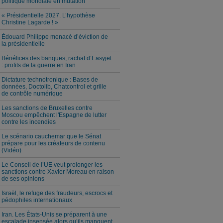
politique mondiale en mutation
« Présidentielle 2027. L’hypothèse
Christine Lagarde ! »
Édouard Philippe menacé d’éviction de
la présidentielle
Bénéfices des banques, rachat d’Easyjet
: profits de la guerre en Iran
Dictature technotronique : Bases de
données, Doctolib, Chatcontrol et grille
de contrôle numérique
Les sanctions de Bruxelles contre
Moscou empêchent l'Espagne de lutter
contre les incendies
Le scénario cauchemar que le Sénat
prépare pour les créateurs de contenu
(Vidéo)
Le Conseil de l’UE veut prolonger les
sanctions contre Xavier Moreau en raison
de ses opinions
Israël, le refuge des fraudeurs, escrocs et
pédophiles internationaux
Iran. Les États-Unis se préparent à une
escalade insensée alors qu’ils manquent