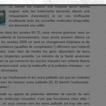
Le cancer est d’abord une maladie qu’on devrait
soigner avec les traitements éprouvés depuis une
cinquantaine d’années[1] et en cas d’efficacité
insuffisante avec les nouvelles molécules lorsqu’elles
ont démontré une utilité.
ne dans les années 60-70, nous rêvions guérison avec un
patients et heureusement, nous avons souvent obtenu ce
is les années 2000 on sent un changement d’époque et de
tateurs (qualifiés de complotistes !) affirment que l’objectif
érir, mais bien de rendre les gens dépendant de leurs
us longtemps possible. Le ministre de la Santé américain
en ce qui concerne les vaccins imposés aux enfants depuis
ement induit -avec la malbouffe et la pollution chimique – un
 chroniques.
 sur l’euthanasie et les soins palliatifs est que les malades
vers les fameux soins palliatifs [3]. Et bientôt l’euthanasie.
ables !
ails ou appels de patientes atteintes de cancer du sein
s molécules nouvelles n’ont pas fonctionné chez elles !
 on vous oriente vers les soins palliatifs (et trop vite vers