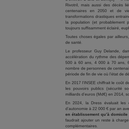
Rivotril, mais aussi des décès li
centenaires en 2050 et de vie
transformations drastiques entrain
la population (et probablement p
toujours suffisamment éclairé, e
Toutes choses égales par ailleurs
de santé.
Le professeur Guy Delande, dan
accélération du rythme des dépen
500 à 60 ans, 4 000 à 70 ans, 6 
nombre de personnes de centenair
période de fin de vie où l’état de 
En 2017 l’INSEE chiffrait le coût
les pouvoirs publics (sécurité so
milliards d’euros (Md€) en 2014, so
En 2024, la Dress évaluait le
d’autonomie à 22 000 € par an av
en établissement qu’à domicile
faudrait ajouter un reste à charg
complémentaires.