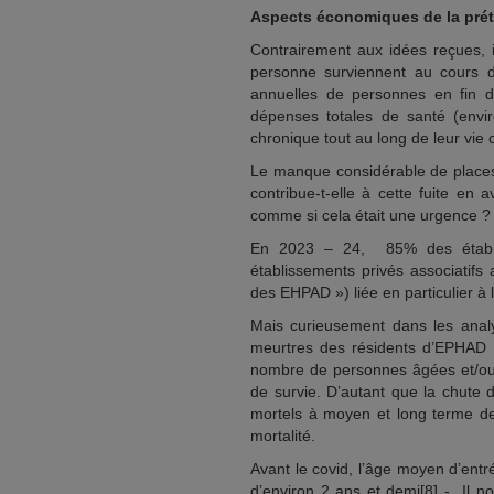
Aspects économiques de la préten
Contrairement aux idées reçues, 
personne surviennent au cours 
annuelles de personnes en fin 
dépenses totales de santé (envir
chronique tout au long de leur vie
Le manque considérable de places
contribue-t-elle à cette fuite en 
comme si cela était une urgence ?
En 2023 – 24, 85% des établis
établissements privés associatifs 
des EHPAD ») liée en particulier à l’
Mais curieusement dans les analys
meurtres des résidents d’EPHAD à 
nombre de personnes âgées et/ou h
de survie. D’autant que la chute 
mortels à moyen et long terme des
mortalité.
Avant le covid, l’âge moyen d’ent
d’environ 2 ans et demi[8] - Il n