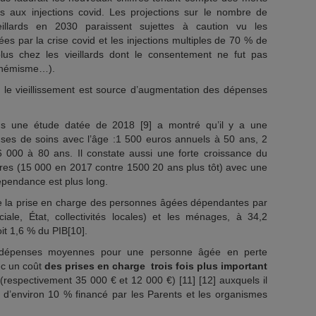
és aux injections covid. Les projections sur le nombre de
illards en 2030 paraissent sujettes à caution vu les
ées par la crise covid et les injections multiples de 70 % de
lus chez les vieillards dont le consentement ne fut pas
uphémisme…).
, le vieillissement est source d’augmentation des dépenses
s une étude datée de 2018 [9] a montré qu’il y a une
ses de soins avec l’âge :1 500 euros annuels à 50 ans, 2
000 à 80 ans. Il constate aussi une forte croissance du
es (15 000 en 2017 contre 1500 20 ans plus tôt) avec une
dépendance est plus long.
 de la prise en charge des personnes âgées dépendantes par
ciale, État, collectivités locales) et les ménages, à 34,2
it 1,6 % du PIB[10].
s dépenses moyennes pour une personne âgée en perte
ec un coût
des prises en charge trois fois plus important
(respectivement 35 000 € et 12 000 €) [11] [12] auxquels il
e d’environ 10 % financé par les Parents et les organismes