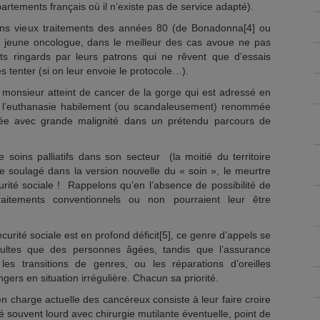
artements français où il n’existe pas de service adapté).
ns vieux traitements des années 80 (de Bonadonna[4] ou
ur jeune oncologue, dans le meilleur des cas avoue ne pas
its ringards par leurs patrons qui ne rêvent que d’essais
es tenter (si on leur envoie le protocole…).
n monsieur atteint de cancer de la gorge qui est adressé en
ers l’euthanasie habilement (ou scandaleusement) renommée
rée avec grande malignité dans un prétendu parcours de
e soins palliatifs dans son secteur (la moitié du territoire
te soulagé dans la version nouvelle du « soin », le meurtre
ité sociale ! Rappelons qu’en l’absence de possibilité de
traitements conventionnels ou non pourraient leur être
curité sociale est en profond déficit[5], ce genre d’appels se
dultes que des personnes âgées, tandis que l’assurance
es transitions de genres, ou les réparations d’oreilles
gers en situation irrégulière. Chacun sa priorité.
 en charge actuelle des cancéreux consiste à leur faire croire
 souvent lourd avec chirurgie mutilante éventuelle, point de