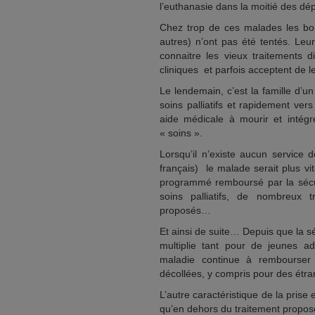
l’euthanasie dans la moitié des dép
Chez trop de ces malades les bo
autres) n’ont pas été tentés. Le
connaitre les vieux traitements d
cliniques et parfois acceptent de l
Le lendemain, c’est la famille d’u
soins palliatifs et rapidement v
aide médicale à mourir et intég
« soins ».
Lorsqu’il n’existe aucun service d
français) le malade serait plus vi
programmé remboursé par la sécur
soins palliatifs, de nombreux 
proposés…
Et ainsi de suite… Depuis que la sé
multiplie tant pour de jeunes a
maladie continue à rembourser l
décollées, y compris pour des étran
L’autre caractéristique de la prise
qu’en dehors du traitement proposé