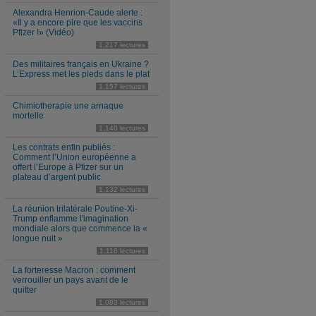
Alexandra Henrion-Caude alerte :
«Il y a encore pire que les vaccins
Pfizer !» (Vidéo)
1,217 lectures
Des militaires français en Ukraine ?
L’Express met les pieds dans le plat
1,157 lectures
Chimiotherapie une arnaque
mortelle
1,140 lectures
Les contrats enfin publiés :
Comment l’Union européenne a
offert l’Europe à Pfizer sur un
plateau d’argent public
1,132 lectures
La réunion trilatérale Poutine-Xi-
Trump enflamme l'imagination
mondiale alors que commence la «
longue nuit »
1,116 lectures
La forteresse Macron : comment
verrouiller un pays avant de le
quitter
1,083 lectures