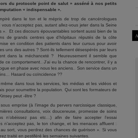
ors du protocole point de salut » asséné à nos petits
mputation « indispensable ».
mpiré dans le ton et le mépris de trop de cancérologues
i vous n’acceptez pas, autant allez-vous jeter dans la Seine
s ». Et ces discours épouvantables sortent aussi bien de la
A
ns de grands centres que d’hôpitaux réputés de la côte
 mise en condition des patients dans leur cursus pour avoir
es uns des autres ? Sont-ils tellement désespérés par leurs
mbrent dans la méchanceté ? Heureusement il semble que
de ce comportement.. J’ai eu la chance de rencontrer, il y a
ogue en phase avec nous les anciens.. Son service dans un
ins… Hasard ou coïncidence ??
le même dans tous les services, les médias et les vidéos et
is pour soumettre la population. Qui sont les formateurs de
insey peut -être ?
sous emprise (à l’image du pervers narcissique classique,
mières consultations, voix doucereuse, promesse de soins
us n’obéissez pas etc…) afin de faire accepter l’essai
s n’acceptez pas, le ton change, et les menaces affluent :
e au sort, vous perdrez des chances de guérison ». Si vous
rez traité en pestiféré les semaines suivantes.