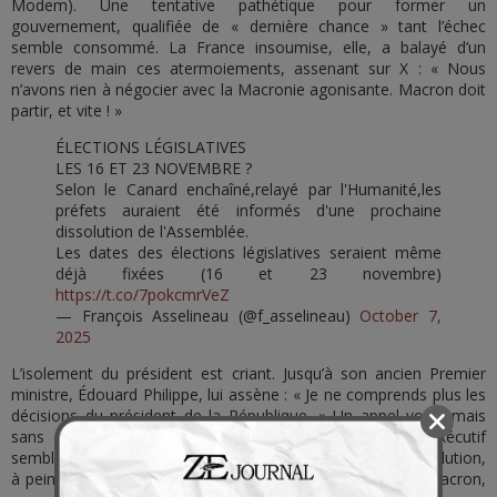
Modem). Une tentative pathétique pour former un
gouvernement, qualifiée de « dernière chance » tant l’échec
semble consommé. La France insoumise, elle, a balayé d’un
revers de main ces atermoiements, assenant sur X : « Nous
n’avons rien à négocier avec la Macronie agonisante. Macron doit
partir, et vite ! »
ÉLECTIONS LÉGISLATIVES
LES 16 ET 23 NOVEMBRE ?
Selon le Canard enchaîné,relayé par l'Humanité,les
préfets auraient été informés d'une prochaine
dissolution de l'Assemblée.
Les dates des élections législatives seraient même
déjà fixées (16 et 23 novembre)
https://t.co/7pokcmrVeZ
— François Asselineau (@f_asselineau)
October 7,
2025
L’isolement du président est criant. Jusqu’à son ancien Premier
ministre, Édouard Philippe, lui assène : « Je ne comprends plus les
décisions du président de la République. » Un appel voilé, mais
sans équivoque, à la démission. Dans ce naufrage, l’exécutif
semble ne plus miser que sur un coup de poker : une dissolution,
à peine un an après celle de 2024. Le Canard révèle que Macron,