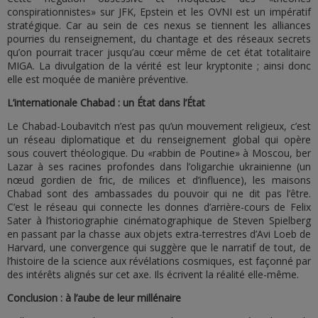
conspirationnistes» sur JFK, Epstein et les OVNI est un impératif
stratégique. Car au sein de ces nexus se tiennent les alliances
pourries du renseignement, du chantage et des réseaux secrets
qu’on pourrait tracer jusqu’au cœur même de cet état totalitaire
MIGA. La divulgation de la vérité est leur kryptonite ; ainsi donc
elle est moquée de manière préventive.
L’internationale Chabad : un État dans l’État
Le Chabad-Loubavitch n’est pas qu’un mouvement religieux, c’est
un réseau diplomatique et du renseignement global qui opère
sous couvert théologique. Du «rabbin de Poutine» à Moscou, ber
Lazar à ses racines profondes dans l’oligarchie ukrainienne (un
nœud gordien de fric, de milices et d’influence), les maisons
Chabad sont des ambassades du pouvoir qui ne dit pas l’être.
C’est le réseau qui connecte les donnes d’arrière-cours de Felix
Sater à l’historiographie cinématographique de Steven Spielberg
en passant par la chasse aux objets extra-terrestres d’Avi Loeb de
Harvard, une convergence qui suggère que le narratif de tout, de
l’histoire de la science aux révélations cosmiques, est façonné par
des intérêts alignés sur cet axe. Ils écrivent la réalité elle-même.
Conclusion : à l’aube de leur millénaire