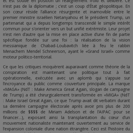
et est soudé en position un réalignement froid et délibéré. Ce
n’est pas de la diplomatie ; c’est un coup d’État géopolitique. En
son cœur réside l’alliance résurgente et inamovible entre le
premier ministre israélien Netanyahou et le président Trump, un
partenariat qui a depuis longtemps transcendé le simple intérêt
commun pour s’orienter vers un but unifié extrémiste. Leur projet
n’est rien d’autre que la mise en place active d’une fin de partie
spécifique fondée sur une foi : la réalisation de la vision
messianique de Chabad-Loubavitch liée à feu le rabbin
Menachem Mendel Schneerson, ayant le «Grand Israël» comme
moteur politico-territorial.
Ce que les critiques moquèrent auparavant comme théorie de la
conspiration est maintenant une politique tout à fait
opérationnelle, exécutée avec un aplomb qui s’appuie sur
l’incroyance du public comme couverture principale. La marque
«MAGA» (NdT : Make America Great Again, slogan de campagne
de Trump) a été chirurgicalement transformée en «MIGA» (NdT
: Make Israel Great Again, ce que Trump avait dit verbatim durant
sa dernière campagne électorale après avoir pris plus de 200
millions de $$$$ de Miriam Adelson et de l’AIPAC pour se
financer…), exposant ainsi la transplantation du cœur d’un
mouvement nationaliste maintenant ouvertement au service de
l’expansion coloniale d’une nation étrangère. Ceci est l’histoire du