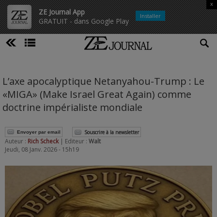
x
ZE Journal App
Installer
GRATUIT - dans Google Play
L’axe apocalyptique Netanyahou-Trump : Le
«MIGA» (Make Israel Great Again) comme
doctrine impérialiste mondiale
Souscrire à la newsletter
Envoyer par email
Auteur :
Rich Scheck
| Editeur :
Walt
Jeudi, 08 Janv. 2026 - 15h19