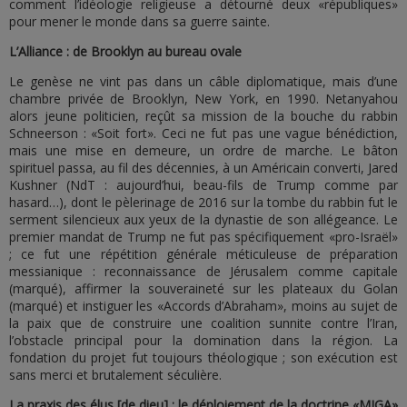
comment l’idéologie religieuse a détourné deux «républiques»
pour mener le monde dans sa guerre sainte.
L’Alliance : de Brooklyn au bureau ovale
Le genèse ne vint pas dans un câble diplomatique, mais d’une
chambre privée de Brooklyn, New York, en 1990. Netanyahou
alors jeune politicien, reçût sa mission de la bouche du rabbin
Schneerson : «Soit fort». Ceci ne fut pas une vague bénédiction,
mais une mise en demeure, un ordre de marche. Le bâton
spirituel passa, au fil des décennies, à un Américain converti, Jared
Kushner (NdT : aujourd’hui, beau-fils de Trump comme par
hasard…), dont le pèlerinage de 2016 sur la tombe du rabbin fut le
serment silencieux aux yeux de la dynastie de son allégeance. Le
premier mandat de Trump ne fut pas spécifiquement «pro-Israël»
; ce fut une répétition générale méticuleuse de préparation
messianique : reconnaissance de Jérusalem comme capitale
(marqué), affirmer la souveraineté sur les plateaux du Golan
(marqué) et instiguer les «Accords d’Abraham», moins au sujet de
la paix que de construire une coalition sunnite contre l’Iran,
l’obstacle principal pour la domination dans la région. La
fondation du projet fut toujours théologique ; son exécution est
sans merci et brutalement séculière.
La praxis des élus [de dieu] : le déploiement de la doctrine «MIGA»