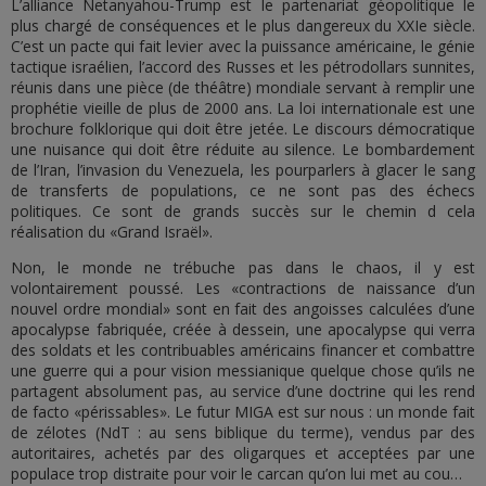
L’alliance Netanyahou-Trump est le partenariat géopolitique le
plus chargé de conséquences et le plus dangereux du XXIe siècle.
C’est un pacte qui fait levier avec la puissance américaine, le génie
tactique israélien, l’accord des Russes et les pétrodollars sunnites,
réunis dans une pièce (de théâtre) mondiale servant à remplir une
prophétie vieille de plus de 2000 ans. La loi internationale est une
brochure folklorique qui doit être jetée. Le discours démocratique
une nuisance qui doit être réduite au silence. Le bombardement
de l’Iran, l’invasion du Venezuela, les pourparlers à glacer le sang
de transferts de populations, ce ne sont pas des échecs
politiques. Ce sont de grands succès sur le chemin d cela
réalisation du «Grand Israël».
Non, le monde ne trébuche pas dans le chaos, il y est
volontairement poussé. Les «contractions de naissance d’un
nouvel ordre mondial» sont en fait des angoisses calculées d’une
apocalypse fabriquée, créée à dessein, une apocalypse qui verra
des soldats et les contribuables américains financer et combattre
une guerre qui a pour vision messianique quelque chose qu’ils ne
partagent absolument pas, au service d’une doctrine qui les rend
de facto «périssables». Le futur MIGA est sur nous : un monde fait
de zélotes (NdT : au sens biblique du terme), vendus par des
autoritaires, achetés par des oligarques et acceptées par une
populace trop distraite pour voir le carcan qu’on lui met au cou…