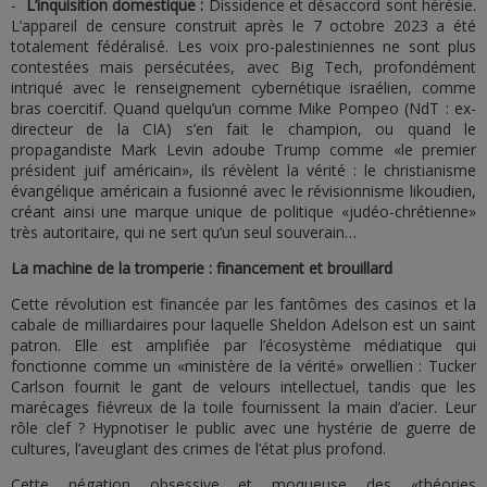
-
L’inquisition domestique :
Dissidence et désaccord sont hérésie.
L’appareil de censure construit après le 7 octobre 2023 a été
totalement fédéralisé. Les voix pro-palestiniennes ne sont plus
contestées mais persécutées, avec Big Tech, profondément
intriqué avec le renseignement cybernétique israélien, comme
bras coercitif. Quand quelqu’un comme Mike Pompeo (NdT : ex-
directeur de la CIA) s’en fait le champion, ou quand le
propagandiste Mark Levin adoube Trump comme «le premier
président juif américain», ils révèlent la vérité : le christianisme
évangélique américain a fusionné avec le révisionnisme likoudien,
créant ainsi une marque unique de politique «judéo-chrétienne»
très autoritaire, qui ne sert qu’un seul souverain…
La machine de la tromperie : financement et brouillard
Cette révolution est financée par les fantômes des casinos et la
cabale de milliardaires pour laquelle Sheldon Adelson est un saint
patron. Elle est amplifiée par l’écosystème médiatique qui
fonctionne comme un «ministère de la vérité» orwellien : Tucker
Carlson fournit le gant de velours intellectuel, tandis que les
marécages fiévreux de la toile fournissent la main d’acier. Leur
rôle clef ? Hypnotiser le public avec une hystérie de guerre de
cultures, l’aveuglant des crimes de l’état plus profond.
Cette négation obsessive et moqueuse des «théories