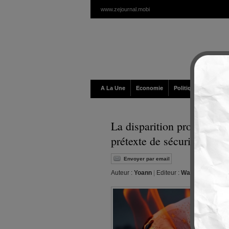
www.zejournal.mobi
A La Une
Economie
Politique / Géopolit
La disparition programmée
prétexte de sécurité
Envoyer par email
Auteur :
Yoann
|
Editeur :
Walt
|
Samedi, 31