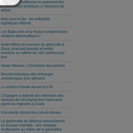
Milei veut conditionner le paiement des
responsables politiques à l’absence de
déficit
Kiev sous le feu : les entrepôts
logistiques détruits
Les États-Unis et la France rompent leurs
relations diplomatiques?
Israël efface les preuves du génocide à
Gaza, évacuant gravats et restes
humains au rythme de 100 camions par
jour
Xavier Moreau. L’inventaire des paroles
Record historique des échanges
commerciaux sino-africains
La victoire d’Israël devant la CPI
L’Espagne a détecté des membres des
services de renseignement marocains
parmi les migrants à Ceuta
Une plante dissout les calculs rénaux
La diplomatie de défense indonésienne
en Europe orientale : une stratégie
multipolaire au milieu de la géométrie