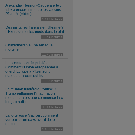
Alexandra Henrion-Caude alerte :
«Il y a encore pire que les vaccins
Pfizer !» (Vidéo)
1,217 lectures
Des militaires français en Ukraine ?
L’Express met les pieds dans le plat
1,154 lectures
Chimiotherapie une arnaque
mortelle
1,140 lectures
Les contrats enfin publiés :
Comment l’Union européenne a
offert l’Europe à Pfizer sur un
plateau d’argent public
1,132 lectures
La réunion trilatérale Poutine-Xi-
Trump enflamme l'imagination
mondiale alors que commence la «
longue nuit »
1,114 lectures
La forteresse Macron : comment
verrouiller un pays avant de le
quitter
1,083 lectures