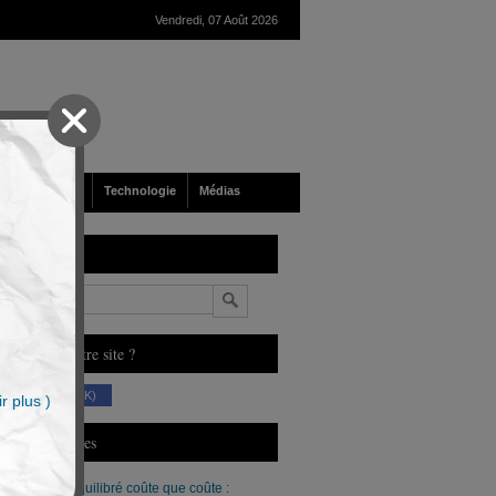
Vendredi, 07 Août 2026
nté
Société
Technologie
Médias
echerche
n
ous aimez notre site ?
(230 K)
r plus )
erniers Articles
Un budget équilibré coûte que coûte :