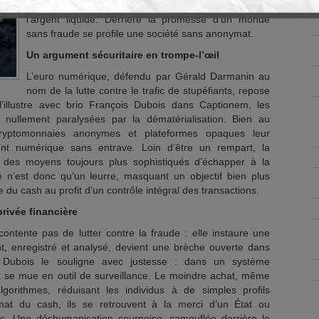
l’anonymat et des libertés fondamentales qu’offre
l’argent liquide. Derrière la promesse d’un monde
sans fraude se profile une société sans anonymat.
Un argument sécuritaire en trompe-l’œil
L’euro numérique, défendu par Gérald Darmanin au
nom de la lutte contre le trafic de stupéfiants, repose
’illustre avec brio François Dubois dans Captionem, les
t nullement paralysées par la dématérialisation. Bien au
 cryptomonnaies anonymes et plateformes opaques leur
ent numérique sans entrave. Loin d’être un rempart, la
s des moyens toujours plus sophistiqués d’échapper à la
e n’est donc qu’un leurre, masquant un objectif bien plus
ve du cash au profit d’un contrôle intégral des transactions.
privée financière
ntente pas de lutter contre la fraude : elle instaure une
nt, enregistré et analysé, devient une brèche ouverte dans
ois Dubois le souligne avec justesse : dans un système
nt se mue en outil de surveillance. Le moindre achat, même
gorithmes, réduisant les individus à de simples profils
mat du cash, ils se retrouvent à la merci d’un État ou
sifs. Une déshumanisation sournoise, camouflée derrière le