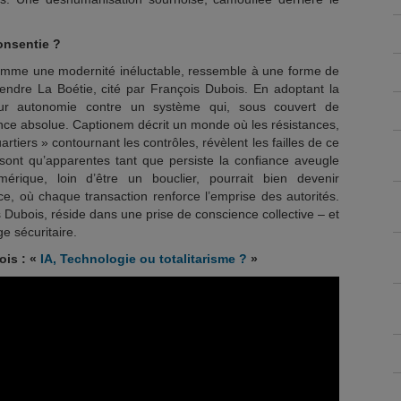
onsentie ?
comme une modernité inéluctable, ressemble à une forme de
endre La Boétie, cité par François Dubois. En adoptant la
eur autonomie contre un système qui, sous couvert de
ce absolue. Captionem décrit un monde où les résistances,
rtiers » contournant les contrôles, révèlent les failles de ce
e sont qu’apparentes tant que persiste la confiance aveugle
érique, loin d’être un bouclier, pourrait bien devenir
ce, où chaque transaction renforce l’emprise des autorités.
Dubois, réside dans une prise de conscience collective – et
e sécuritaire.
ois : «
IA, Technologie ou totalitarisme ?
»