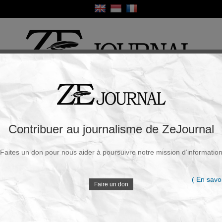
ique
Culture
Religion
Sport
France / Europe
Monde
Science et Sa
R
 du cash : Un contrôle liberticide sous
Contribuer au journalisme de ZeJournal
Faites un don pour nous aider à poursuivre notre mission d’informatio
Souscrire à la newsletter
V
 Mai 2025 - 12h04
( En savoi
Faire un don
Présentée comme une arme contre la criminalité, la
monnaie numérique de banque centrale (MNBC)
D
promet davantage de sécurité. Mais derrière ce
discours se cache une menace insidieuse : la fin de