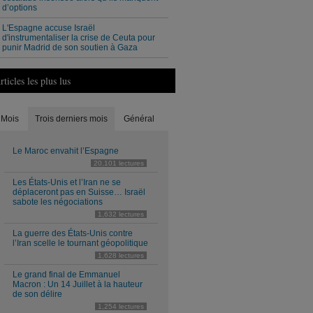
d’options
L'Espagne accuse Israël
d'instrumentaliser la crise de Ceuta pour
punir Madrid de son soutien à Gaza
rticles les plus lus
Mois
Trois derniers mois
Général
Le Maroc envahit l’Espagne
20,101 lectures
Les États-Unis et l’Iran ne se
déplaceront pas en Suisse… Israël
sabote les négociations
1,632 lectures
La guerre des États-Unis contre
l’Iran scelle le tournant géopolitique
1,628 lectures
Le grand final de Emmanuel
Macron : Un 14 Juillet à la hauteur
de son délire
1,254 lectures