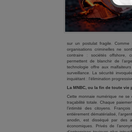
sur un postulat fragile. Comme l
organisations criminelles ne son
contraire : sociétés offshore,
permettent de blanchir de l’arg
technologie offre aux malfaiteur
surveillance. La sécurité invoqué
inquiétant : l’élimination progressi
La MNBC, ou la fin de toute vie 
Cette monnaie numérique ne se co
traçabilité totale. Chaque paieme
l’intimité des citoyens. Franç
entièrement dématérialisé, l’arge
anodin, est disséqué par des al
économiques. Privés de l’anony
d’entreprises toujours plus intru