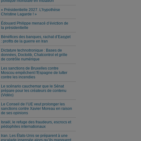
politique mondiale en mutation
« Présidentielle 2027. L’hypothèse
Christine Lagarde ! »
Édouard Philippe menacé d’éviction de
la présidentielle
Bénéfices des banques, rachat d’Easyjet
: profits de la guerre en Iran
Dictature technotronique : Bases de
données, Doctolib, Chatcontrol et grille
de contrôle numérique
Les sanctions de Bruxelles contre
Moscou empêchent l'Espagne de lutter
contre les incendies
Le scénario cauchemar que le Sénat
prépare pour les créateurs de contenu
(Vidéo)
Le Conseil de l’UE veut prolonger les
sanctions contre Xavier Moreau en raison
de ses opinions
Israël, le refuge des fraudeurs, escrocs et
pédophiles internationaux
Iran. Les États-Unis se préparent à une
escalade insensée alors qu’ils manquent