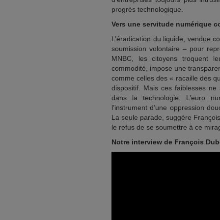
progrès technologique.
Vers une servitude numérique c
L’éradication du liquide, vendue 
soumission volontaire – pour repr
MNBC, les citoyens troquent l
commodité, impose une transparen
comme celles des « racaille des qua
dispositif. Mais ces faiblesses n
dans la technologie. L’euro num
l’instrument d’une oppression dou
La seule parade, suggère François 
le refus de se soumettre à ce mirag
Notre interview de François Dub