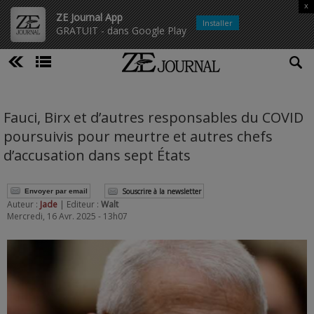
x
ZE Journal App
Installer
GRATUIT - dans Google Play
Fauci, Birx et d’autres responsables du COVID
poursuivis pour meurtre et autres chefs
d’accusation dans sept États
Souscrire à la newsletter
Envoyer par email
Auteur :
Jade
| Editeur :
Walt
Mercredi, 16 Avr. 2025 - 13h07