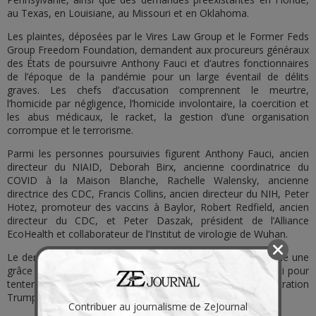
au Texas, en Louisiane, au Missouri et en Oklahoma.
Les plaintes, déposées par le Vires Law Group et le Former Feds
Group Freedom Foundation, demandent aux procureurs généraux
des États de poursuivre Anthony Fauci et d’autres fonctionnaires
de l’époque de la pandémie pour un large éventail de délits
graves. Les chefs d’accusation comprennent le meurtre,
l’homicide par négligence, l’homicide involontaire, la coercition et
les abus médicaux, le racket, la gestion d’une organisation
corrompue et le terrorisme.
Parmi les personnes poursuivies figurent Anthony Fauci, ancien
directeur du NIAID, Deborah Birx, ancienne coordinatrice du
COVID à la Maison Blanche, Rachelle Walensky, ancienne
directrice des CDC, Francis Collins, ancien directeur du NIH, Peter
Hotez, promoteur des vaccins à Baylor, Robert Redfield, ancien
directeur du CDC, et Peter Daszak, président de l’Alliance
EcoHealth et collaborateur de l’Institut de virologie de Wuhan.
Le dernier jour de son mandat, le président Biden a accordé une
grâce préventive largement sans précédent à Anthony Fauci pour
tenter de le protéger des poursuites de la future administration
Trump.
Contribuer au journalisme de ZeJournal