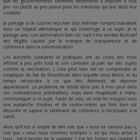
que les gouvernements semblent déterminés à imposer à tout
prix -ou plutôt au prix juteux pour les industries qui leur dicte leur
conduite.
Je partage ici le courriel reçu hier d’un infirmier romand travaillant
dans un hôpital alémanique et qui s’interroge à ce sujet. Je le
partage avec son autorisation bien sûr, tant il me semble illustratif
des dégâts causés par le manque de transparence et de
cohérence dans la communication.
Les autorités sanitaires et politiques ont au cours des mois
affirmé à peu près tout et son contraire (à part sur des sujets
comme la vaccination…) Cela peut bien sûr se comprendre et
s’expliquer du fait de l’incertitude dans laquelle nous étions et du
temps nécessaire à ce que des éléments de réponse
apparaissent. Le problème ne réside donc pas à mes yeux dans
ces contradictions (inévitables), mais dans l’inaptitude à méta-
communiquer à ce sujet. Faute de cela, on noie les troupes sous
une avalanche d’ordres et de contre-ordres qui font bien sûr
désordre et sapent le sentiment de cohérence si nécessaire à la
santé.
Alors qu’il est si simple de dire soit que « nous ne savions pas »,
soit que « nous nous sommes trompés » -ce qui nous arrive à
tous : est-il besoin de le rappeler ? Par les temps qui courent il