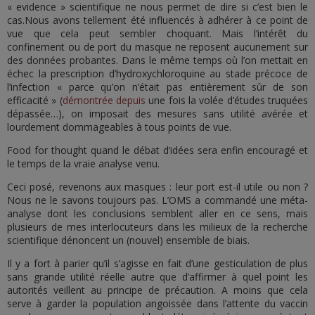
« evidence » scientifique ne nous permet de dire si c’est bien le
cas.Nous avons tellement été influencés à adhérer à ce point de
vue que cela peut sembler choquant. Mais l’intérêt du
confinement ou de port du masque ne reposent aucunement sur
des données probantes. Dans le même temps où l’on mettait en
échec la prescription d’hydroxychloroquine au stade précoce de
l’infection « parce qu’on n’était pas entièrement sûr de son
efficacité » (
démontrée depuis
une fois la volée d’études truquées
dépassée…), on imposait des mesures sans utilité avérée et
lourdement dommageables à tous points de vue.
Food for thought quand le débat d’idées sera enfin encouragé et
le temps de la vraie analyse venu.
Ceci posé, revenons aux masques : leur port est-il utile ou non ?
Nous ne le savons toujours pas. L’OMS a commandé une méta-
analyse dont les conclusions semblent aller en ce sens, mais
plusieurs de mes interlocuteurs dans les milieux de la recherche
scientifique dénoncent un (nouvel) ensemble de biais.
Il y a fort à parier qu’il s’agisse en fait d’une gesticulation de plus
sans grande utilité réelle autre que d’affirmer à quel point les
autorités veillent au principe de précaution. A moins que cela
serve à garder la population angoissée dans l’attente du vaccin