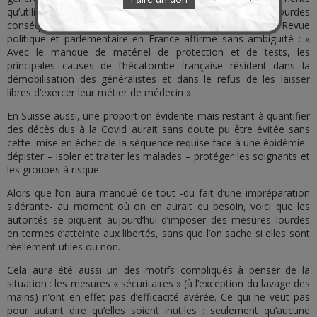
qu’utilisaient pourtant les hôpitaux aura eu de lourdes
conséquences.
Une analyse parue
dans la prestigieuse Revue
politique et parlementaire en France affirme sans ambiguïté : «
Avec le manque de matériel de protection et de tests, les
principales causes de l’hécatombe française résident dans la
démobilisation des généralistes et dans le refus de les laisser
libres d’exercer leur métier de médecin ».
En Suisse aussi, une proportion évidente mais restant à quantifier
des décès dus à la Covid aurait sans doute pu être évitée sans
cette mise en échec de la séquence requise face à une épidémie :
dépister – isoler et traiter les malades – protéger les soignants et
les groupes à risque.
Alors que l’on aura manqué de tout -du fait d’une impréparation
sidérante- au moment où on en aurait eu besoin, voici que les
autorités se piquent aujourd’hui d’imposer des mesures lourdes
en termes d’atteinte aux libertés, sans que l’on sache si elles sont
réellement utiles ou non.
Cela aura été aussi un des motifs compliqués à penser de la
situation : les mesures « sécuritaires » (à l’exception du lavage des
mains) n’ont en effet pas d’efficacité avérée. Ce qui ne veut pas
pour autant dire qu’elles soient inutiles : seulement qu’aucune