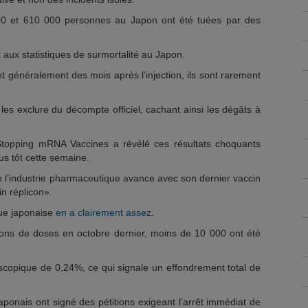
00 et 610 000 personnes au Japon ont été tuées par des
aux statistiques de surmortalité au Japon.
généralement des mois après l’injection, ils sont rarement
les exclure du décompte officiel, cachant ainsi les dégâts à
r Stopping mRNA Vaccines a révélé ces résultats choquants
us tôt cette semaine.
e l’industrie pharmaceutique avance avec son dernier vaccin
n réplicon».
que japonaise
en a clairement assez
.
ions de doses en octobre dernier, moins de 10 000 ont été
roscopique de 0,24%, ce qui signale un effondrement total de
japonais ont signé des pétitions exigeant l’arrêt immédiat de