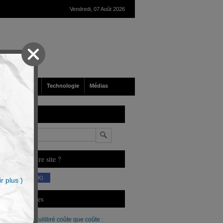
Vendredi, 07 Août 2026
nté
Société
Technologie
Médias
echerche
n
ous aimez notre site ?
(230 K)
r plus )
erniers Articles
Un budget équilibré coûte que coûte :