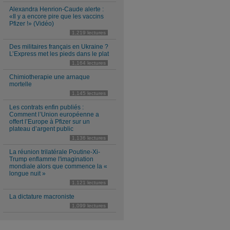
Alexandra Henrion-Caude alerte :
«Il y a encore pire que les vaccins
Pfizer !» (Vidéo)
1,219 lectures
Des militaires français en Ukraine ?
L’Express met les pieds dans le plat
1,164 lectures
Chimiotherapie une arnaque
mortelle
1,145 lectures
Les contrats enfin publiés :
Comment l’Union européenne a
offert l’Europe à Pfizer sur un
plateau d’argent public
1,136 lectures
La réunion trilatérale Poutine-Xi-
Trump enflamme l'imagination
mondiale alors que commence la «
longue nuit »
1,121 lectures
La dictature macroniste
1,099 lectures