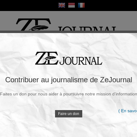
ique
Culture
Religion
Sport
France / Europe
Monde
Science et Sa
R
 «vaccins» contre la Covid ont tué plus de
Contribuer au journalisme de ZeJournal
Faites un don pour nous aider à poursuivre notre mission d’informatio
Souscrire à la newsletter
V
4 Août 2025 - 11h58
( En savoi
Faire un don
Le Japon vient de larguer une bombe nucléaire
de données qui brise le récit «sûr et efficace»
D
autour des «vaccins» à ARNm contre la Covid.
Dans une démarche qui provoque une onde de choc