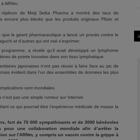
» à ARNm.
 de réplicon de Meiji Seika Pharma a montré des taux de
s encore plus élevés que les produits originaux Pfizer et
e que le géant pharmaceutique a lancé un procès contre le
A
chi et d’autres qui ont osé s’exprimer.
du programme, a révélé qu’il avait développé un lymphome
téines de pointe trouvées dans son tissu lymphatique.
nitaires japonaises n’ont pas réussi à faire face au pic de
ormais évident dans l’un des ensembles de données les plus
 implications sont mondiales.
s n’est pas une simple rumeur sur Internet.
vélant ce qui pourrait être l’expérience médicale de masse la
ens, fort de 70 000 sympathisants et de 3000 bénévoles
on pour une collaboration mondiale afin d’arrêter la
ion sur l’ARNm, y compris un vaccin contre la grippe à