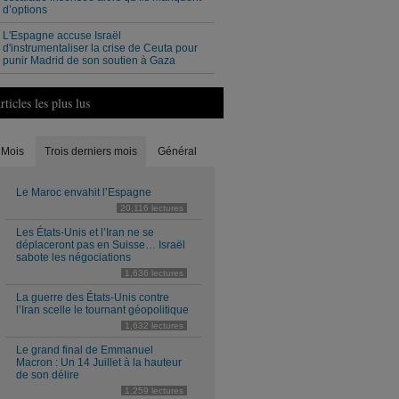
d’options
L'Espagne accuse Israël
d'instrumentaliser la crise de Ceuta pour
punir Madrid de son soutien à Gaza
rticles les plus lus
Mois
Trois derniers mois
Général
Le Maroc envahit l’Espagne
20,116 lectures
Les États-Unis et l’Iran ne se
déplaceront pas en Suisse… Israël
sabote les négociations
1,636 lectures
La guerre des États-Unis contre
l’Iran scelle le tournant géopolitique
1,632 lectures
Le grand final de Emmanuel
Macron : Un 14 Juillet à la hauteur
de son délire
1,259 lectures