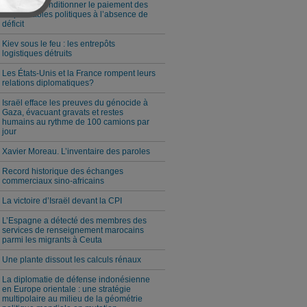
Milei veut conditionner le paiement des
responsables politiques à l’absence de
déficit
Kiev sous le feu : les entrepôts
logistiques détruits
Les États-Unis et la France rompent leurs
relations diplomatiques?
Israël efface les preuves du génocide à
Gaza, évacuant gravats et restes
humains au rythme de 100 camions par
jour
Xavier Moreau. L’inventaire des paroles
Record historique des échanges
commerciaux sino-africains
La victoire d’Israël devant la CPI
L’Espagne a détecté des membres des
services de renseignement marocains
parmi les migrants à Ceuta
Une plante dissout les calculs rénaux
La diplomatie de défense indonésienne
en Europe orientale : une stratégie
multipolaire au milieu de la géométrie