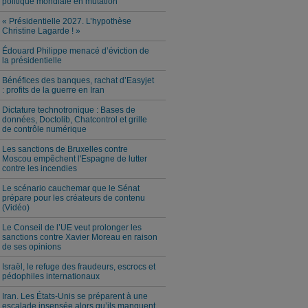
politique mondiale en mutation
« Présidentielle 2027. L’hypothèse
Christine Lagarde ! »
Édouard Philippe menacé d’éviction de
la présidentielle
Bénéfices des banques, rachat d’Easyjet
: profits de la guerre en Iran
Dictature technotronique : Bases de
données, Doctolib, Chatcontrol et grille
de contrôle numérique
Les sanctions de Bruxelles contre
Moscou empêchent l'Espagne de lutter
contre les incendies
Le scénario cauchemar que le Sénat
prépare pour les créateurs de contenu
(Vidéo)
Le Conseil de l’UE veut prolonger les
sanctions contre Xavier Moreau en raison
de ses opinions
Israël, le refuge des fraudeurs, escrocs et
pédophiles internationaux
Iran. Les États-Unis se préparent à une
escalade insensée alors qu’ils manquent