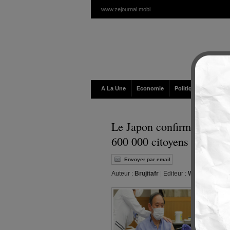
www.zejournal.mobi
A La Une
Economie
Politique / Géopolit
Le Japon confirme que les
600 000 citoyens
Envoyer par email
Auteur :
Brujitafr
|
Editeur :
Walt
|
Jeudi, 1