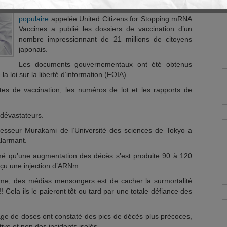
dans le milieu médical, une
coalition
populaire
appelée United Citizens for Stopping mRNA
Vaccines a publié les dossiers de vaccination d’un
nombre impressionnant de 21 millions de citoyens
japonais.
Les documents gouvernementaux ont été obtenus
 loi sur la liberté d’information (FOIA).
es de vaccination, les numéros de lot et les rapports de
 dévastateurs.
fesseur Murakami de l’Université des sciences de Tokyo a
larmant.
mé qu’une augmentation des décès s’est produite 90 à 120
reçu une injection d’ARNm.
me, des médias mensongers est de cacher la surmortalité
! Cela ils le paieront tôt ou tard par une totale défiance des
ge de doses ont constaté des pics de décès plus précoces,
ive et non des incidents isolés.