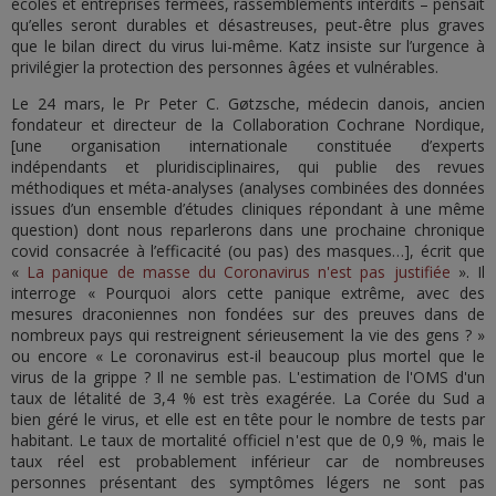
écoles et entreprises fermées, rassemblements interdits – pensait
qu’elles seront durables et désastreuses, peut-être plus graves
que le bilan direct du virus lui-même. Katz insiste sur l’urgence à
privilégier la protection des personnes âgées et vulnérables.
Le 24 mars, le Pr Peter C. Gøtzsche, médecin danois, ancien
fondateur et directeur de la Collaboration Cochrane Nordique,
[une organisation internationale constituée d’experts
indépendants et pluridisciplinaires, qui publie des revues
méthodiques et méta-analyses (analyses combinées des données
issues d’un ensemble d’études cliniques répondant à une même
question) dont nous reparlerons dans une prochaine chronique
covid consacrée à l’efficacité (ou pas) des masques…], écrit que
«
La panique de masse du Coronavirus n'est pas justifiée
». Il
interroge « Pourquoi alors cette panique extrême, avec des
mesures draconiennes non fondées sur des preuves dans de
nombreux pays qui restreignent sérieusement la vie des gens ? »
ou encore « Le coronavirus est-il beaucoup plus mortel que le
virus de la grippe ? Il ne semble pas. L'estimation de l'OMS d'un
taux de létalité de 3,4 % est très exagérée. La Corée du Sud a
bien géré le virus, et elle est en tête pour le nombre de tests par
habitant. Le taux de mortalité officiel n'est que de 0,9 %, mais le
taux réel est probablement inférieur car de nombreuses
personnes présentant des symptômes légers ne sont pas