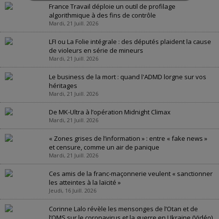
France Travail déploie un outil de profilage
algorithmique à des fins de contrôle
Mardi, 21 Juill. 2026
LFI ou La Folie intégrale : des députés plaident la cause
de violeurs en série de mineurs
Mardi, 21 Juill. 2026
Le business de la mort : quand l'ADMD lorgne sur vos
héritages
Mardi, 21 Juill. 2026
De MK-Ultra à l’opération Midnight Climax
Mardi, 21 Juill. 2026
« Zones grises de l’information » : entre « fake news »
et censure, comme un air de panique
Mardi, 21 Juill. 2026
Ces amis de la franc-maçonnerie veulent « sanctionner
les atteintes à la laïcité »
Jeudi, 16 Juill. 2026
Corinne Lalo révèle les mensonges de l’Otan et de
l’OMS sur le coronavirus et la guerre en Ukraine (Vidéo)