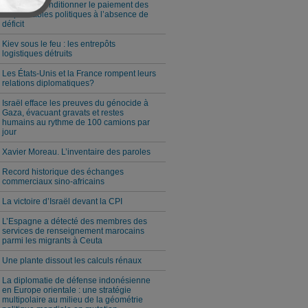
Milei veut conditionner le paiement des
responsables politiques à l’absence de
déficit
Kiev sous le feu : les entrepôts
logistiques détruits
Les États-Unis et la France rompent leurs
relations diplomatiques?
Israël efface les preuves du génocide à
Gaza, évacuant gravats et restes
humains au rythme de 100 camions par
jour
Xavier Moreau. L’inventaire des paroles
Record historique des échanges
commerciaux sino-africains
La victoire d’Israël devant la CPI
L’Espagne a détecté des membres des
services de renseignement marocains
parmi les migrants à Ceuta
Une plante dissout les calculs rénaux
La diplomatie de défense indonésienne
en Europe orientale : une stratégie
multipolaire au milieu de la géométrie