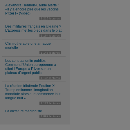
Alexandra Henrion-Caude alerte :
«Il y a encore pire que les vaccins
Pfizer !» (Vidéo)
1,219 lectures
Des militaires français en Ukraine ?
L’Express met les pieds dans le plat
1,164 lectures
Chimiotherapie une arnaque
mortelle
1,145 lectures
Les contrats enfin publiés :
Comment l’Union européenne a
offert l’Europe à Pfizer sur un
plateau d’argent public
1,136 lectures
La réunion trilatérale Poutine-Xi-
Trump enflamme l'imagination
mondiale alors que commence la «
longue nuit »
1,121 lectures
La dictature macroniste
1,099 lectures