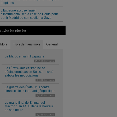
d’options
L'Espagne accuse Israël
d'instrumentaliser la crise de Ceuta pour
punir Madrid de son soutien à Gaza
rticles les plus lus
Mois
Trois derniers mois
Général
Le Maroc envahit l’Espagne
20,118 lectures
Les États-Unis et l’Iran ne se
déplaceront pas en Suisse… Israël
sabote les négociations
1,636 lectures
La guerre des États-Unis contre
l’Iran scelle le tournant géopolitique
1,633 lectures
Le grand final de Emmanuel
Macron : Un 14 Juillet à la hauteur
de son délire
1,259 lectures