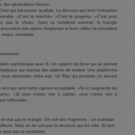
, des générations futures.
elui qui fait passer la pilule. Le discours qui rend l’extraction
ésirable. «C’est le marché». «C’est le progrès». «C’est pour
ez pas le choix». Sans ce troisième sommet, le triangle
e pourraient pas opérer longtemps si leurs cibles ne trouvaient
u moins, inévitable.
ouvements :
lation asymétrique avec B. Un rapport de force qui lui permet
 employeur qui impose des salaires de misère. Une plateforme
vous demander votre avis. Un État qui privatise un service
 récit qui rend cette capture acceptable. «Si on augmente les
alisera». «Si vous n’avez rien à cacher, vous n’avez rien à
st l’efficacité».
ne voit pas le triangle. On voit des fragments : un scandale
ailleurs. Mais on ne voit pas la structure qui les relie. Et tant
ne peut pas la combattre.