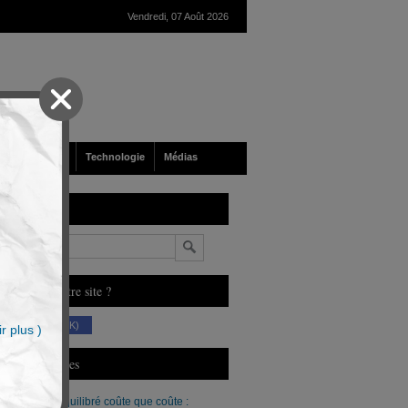
Vendredi, 07 Août 2026
nté
Société
Technologie
Médias
echerche
n
ous aimez notre site ?
(230 K)
r plus )
erniers Articles
Un budget équilibré coûte que coûte :