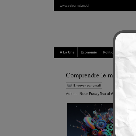
www.zejournal.mobi
A La Une
Economie
Politique / Géopolit
Comprendre le monde sans
Envoyer par email
Auteur :
Nour Fusayfisa al Arz et Natha