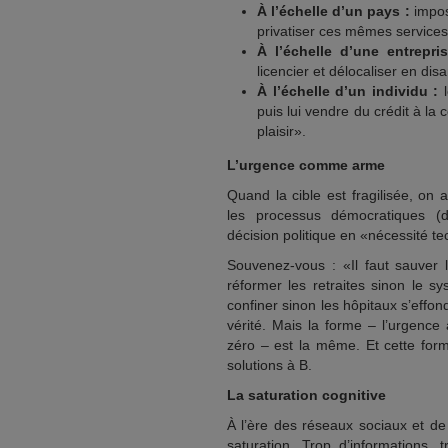
À l’échelle d’un pays :
impose
privatiser ces mêmes services e
À l’échelle d’une entrepris
licencier et délocaliser en disa
À l’échelle d’un individu :
l
puis lui vendre du crédit à la
plaisir».
L’urgence comme arme
Quand la cible est fragilisée, on 
les processus démocratiques (dé
décision politique en «nécessité tec
Souvenez-vous : «Il faut sauver 
réformer les retraites sinon le s
confiner sinon les hôpitaux s’effo
vérité. Mais la forme – l’urgence 
zéro – est la même. Et cette forme
solutions à B.
La saturation cognitive
À l’ère des réseaux sociaux et de
saturation. Trop d’informations, 