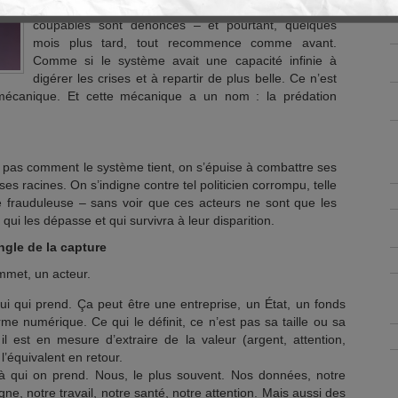
scandales éclatent, les indignations montent, les
coupables sont dénoncés – et pourtant, quelques
mois plus tard, tout recommence comme avant.
Comme si le système avait une capacité infinie à
digérer les crises et à repartir de plus belle. Ce n’est
mécanique. Et cette mécanique a un nom : la prédation
pas comment le système tient, on s’épuise à combattre ses
s racines. On s’indigne contre tel politicien corrompu, telle
ue frauduleuse – sans voir que ces acteurs ne sont que les
ui les dépasse et qui survivra à leur disparition.
angle de la capture
mmet, un acteur.
i qui prend. Ça peut être une entreprise, un État, un fonds
rme numérique. Ce qui le définit, ce n’est pas sa taille ou sa
: il est en mesure d’extraire de la valeur (argent, attention,
l’équivalent en retour.
à qui on prend. Nous, le plus souvent. Nos données, notre
e, notre travail, notre santé, notre attention. Mais aussi des