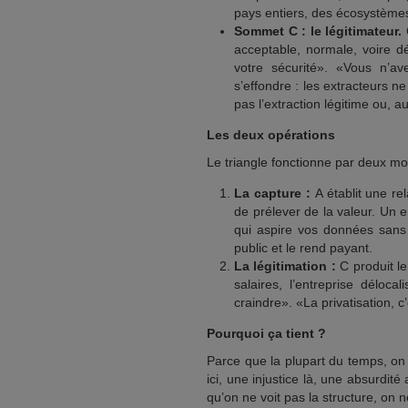
pays entiers, des écosystèmes
Sommet C : le légitimateur.
C
acceptable, normale, voire d
votre sécurité». «Vous n’av
s’effondre : les extracteurs n
pas l’extraction légitime ou, a
Les deux opérations
Le triangle fonctionne par deux m
La capture :
A établit une re
de prélever de la valeur. Un
qui aspire vos données sans 
public et le rend payant.
La légitimation :
C produit le
salaires, l’entreprise déloc
craindre». «La privatisation, c’e
Pourquoi ça tient ?
Parce que la plupart du temps, on 
ici, une injustice là, une absurdité 
qu’on ne voit pas la structure, on 