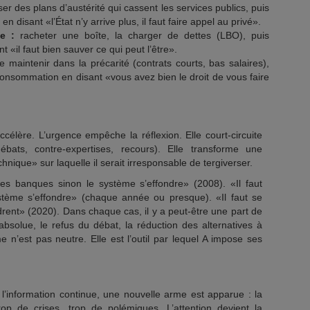
r des plans d’austérité qui cassent les services publics, puis
n disant «l’État n’y arrive plus, il faut faire appel au privé».
e :
racheter une boîte, la charger de dettes (LBO), puis
nt «il faut bien sauver ce qui peut l’être».
e maintenir dans la précarité (contrats courts, bas salaires),
 consommation en disant «vous avez bien le droit de vous faire
accélère. L’urgence empêche la réflexion. Elle court-circuite
bats, contre-expertises, recours). Elle transforme une
hnique» sur laquelle il serait irresponsable de tergiverser.
les banques sinon le système s’effondre» (2008). «Il faut
ystème s’effondre» (chaque année ou presque). «Il faut se
ndrent» (2020). Dans chaque cas, il y a peut-être une part de
absolue, le refus du débat, la réduction des alternatives à
 n’est pas neutre. Elle est l’outil par lequel A impose ses
 l’information continue, une nouvelle arme est apparue : la
trop de crises, trop de polémiques. L’attention devient la