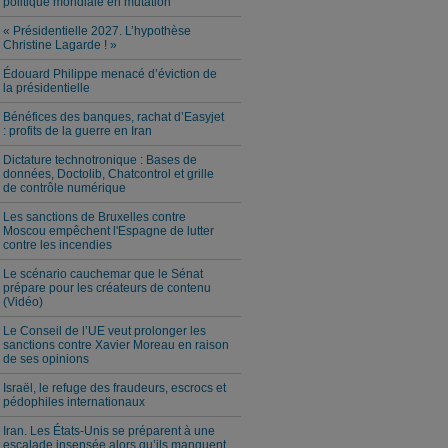
politique mondiale en mutation
« Présidentielle 2027. L’hypothèse
Christine Lagarde ! »
Édouard Philippe menacé d’éviction de
la présidentielle
Bénéfices des banques, rachat d’Easyjet
: profits de la guerre en Iran
Dictature technotronique : Bases de
données, Doctolib, Chatcontrol et grille
de contrôle numérique
Les sanctions de Bruxelles contre
Moscou empêchent l'Espagne de lutter
contre les incendies
Le scénario cauchemar que le Sénat
prépare pour les créateurs de contenu
(Vidéo)
Le Conseil de l’UE veut prolonger les
sanctions contre Xavier Moreau en raison
de ses opinions
Israël, le refuge des fraudeurs, escrocs et
pédophiles internationaux
Iran. Les États-Unis se préparent à une
escalade insensée alors qu’ils manquent