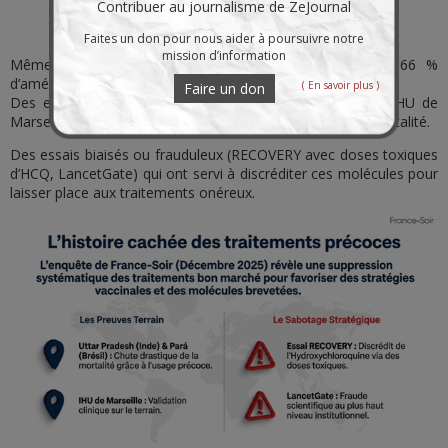
Contribuer au journalisme de ZeJournal
Faites un don pour nous aider à poursuivre notre
mission d’information
Même schéma pour l’hydroxychloroquine (424 études, 66 %
d’amélioration précoce).
( En savoir plus )
Faire un don
Des exemples concrets (Uttar Pradesh, Pará au Brésil, IHU de
Marseille) où l’usage précoce a drastiquement réduit la mortalité.
Des essais biaisés ou frauduleux (RECOVERY avec doses toxiques
d’HCQ, LancetGate) qui ont servi à discréditer ces molécules pour
laisser place aux traitements onéreux.