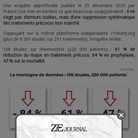
Une enquête approfondie publiée le 25 décembre 2025 par
France-Soir met en lumière ce que beaucoup soupçonnaient :
il ne
s’agit pas d’erreurs isolées, mais d’une suppression systématique
des traitements précoces bon marché
.
S’appuyant sur la même plateforme indépendante c19early.org
(plus de 6 300 études sur 211 traitements), l’enquête révèle :
106 études sur l’ivermectine (220 000 patients) :
61 % de
réduction du risque en traitement précoce
,
84 % en prophylaxie,
47 % sur la mortalité.