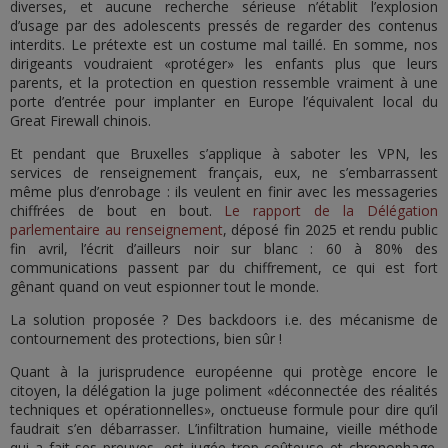
diverses, et aucune recherche sérieuse n’établit l’explosion
d’usage par des adolescents pressés de regarder des contenus
interdits. Le prétexte est un costume mal taillé. En somme, nos
dirigeants voudraient «protéger» les enfants plus que leurs
parents, et la protection en question ressemble vraiment à une
porte d’entrée pour implanter en Europe l’équivalent local du
Great Firewall chinois.
Et pendant que Bruxelles s’applique à saboter les VPN, les
services de renseignement français, eux, ne s’embarrassent
même plus d’enrobage : ils veulent en finir avec les messageries
chiffrées de bout en bout.
Le rapport de la Délégation
parlementaire au renseignement
, déposé fin 2025 et rendu public
fin avril, l’écrit d’ailleurs noir sur blanc : 60 à 80% des
communications passent par du chiffrement, ce qui est fort
gênant quand on veut espionner tout le monde.
La solution proposée ? Des backdoors i.e. des mécanisme de
contournement des protections, bien sûr !
Quant à la jurisprudence européenne qui protège encore le
citoyen, la délégation la juge poliment «déconnectée des réalités
techniques et opérationnelles», onctueuse formule pour dire qu’il
faudrait s’en débarrasser. L’infiltration humaine, vieille méthode
qui a fait ses preuves, est jugée trop coûteuse et chronophage.