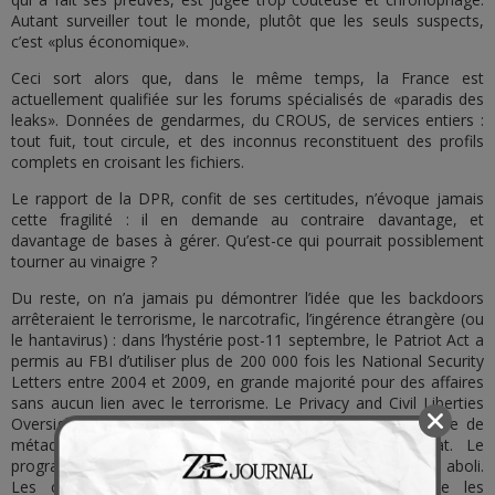
Autant surveiller tout le monde, plutôt que les seuls suspects,
c’est «plus économique».
Ceci sort alors que, dans le même temps, la France est
actuellement qualifiée sur les forums spécialisés de «paradis des
leaks». Données de gendarmes, du CROUS, de services entiers :
tout fuit, tout circule, et des inconnus reconstituent des profils
complets en croisant les fichiers.
Le rapport de la DPR, confit de ses certitudes, n’évoque jamais
cette fragilité : il en demande au contraire davantage, et
davantage de bases à gérer. Qu’est-ce qui pourrait possiblement
tourner au vinaigre ?
Du reste, on n’a jamais pu démontrer l’idée que les backdoors
arrêteraient le terrorisme, le narcotrafic, l’ingérence étrangère (ou
le hantavirus) : dans l’hystérie post-11 septembre, le Patriot Act a
permis au FBI d’utiliser plus de 200 000 fois les National Security
Letters entre 2004 et 2009, en grande majorité pour des affaires
sans aucun lien avec le terrorisme. Le Privacy and Civil Liberties
Oversight Board
a conclu en 2014
que la collecte massive de
métadonnées n’avait jamais empêché un seul attentat. Le
programme a été cosmétiquement réformé mais jamais aboli.
Les criminels, eux, s’adaptent toujours plus vite que les