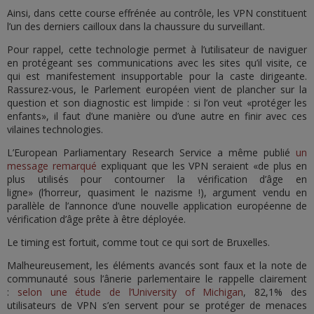
Ainsi, dans cette course effrénée au contrôle, les VPN constituent
l’un des derniers cailloux dans la chaussure du surveillant.
Pour rappel, cette technologie permet à l’utilisateur de naviguer
en protégeant ses communications avec les sites qu’il visite, ce
qui est manifestement insupportable pour la caste dirigeante.
Rassurez-vous, le Parlement européen vient de plancher sur la
question et son diagnostic est limpide : si l’on veut «protéger les
enfants», il faut d’une manière ou d’une autre en finir avec ces
vilaines technologies.
L’European Parliamentary Research Service a même publié
un
message remarqué
expliquant que les VPN seraient «de plus en
plus utilisés pour contourner la vérification d’âge en
ligne» (l’horreur, quasiment le nazisme !), argument vendu en
parallèle de l’annonce d’une nouvelle application européenne de
vérification d’âge prête à être déployée.
Le timing est fortuit, comme tout ce qui sort de Bruxelles.
Malheureusement, les éléments avancés sont faux et la note de
communauté sous l’ânerie parlementaire le rappelle clairement
:
selon une étude de l’University of Michigan
, 82,1% des
utilisateurs de VPN s’en servent pour se protéger de menaces