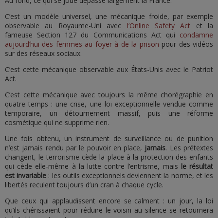
Au fond, ce qui se joue dépasse largement la France.
C’est un modèle universel, une mécanique froide, par exemple
observable au Royaume-Uni avec
l’Online Safety Act
et la
fameuse Section 127 du Communications Act qui
condamne
aujourd’hui des femmes au foyer à de la prison
pour des vidéos
sur des réseaux sociaux.
C’est cette mécanique observable aux États-Unis avec le Patriot
Act.
C’est cette mécanique avec toujours la même chorégraphie en
quatre temps : une crise, une loi exceptionnelle vendue comme
temporaire, un détournement massif, puis une réforme
cosmétique qui ne supprime rien.
Une fois obtenu, un instrument de surveillance ou de punition
n’est jamais rendu par le pouvoir en place,
jamais
. Les prétextes
changent, le terrorisme cède la place à la protection des enfants
qui cède elle-même à la lutte contre l’entrisme, mais
le résultat
est invariable
: les outils exceptionnels deviennent la norme, et les
libertés reculent toujours d’un cran à chaque cycle.
Que ceux qui applaudissent encore se calment : un jour, la loi
qu’ils chérissaient pour réduire le voisin au silence se retournera