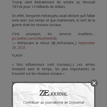
Trump vient littéralement de vendre au Mossad
TikTok pour 14 Milliards de dollars.
En effet, Benjamin Netanyahu avait déclaré qu’il fallait
vivre avec son temps et que maintenant, le nerf de la
guerre était les réseaux sociaux.
C’est pourquoi, les services israéliens…
pic.twitter.com/ORexRM4Ckh
— Réfractaire le retour (@_Refractaire_)
September
29, 2025
FLASH
« Nos influenceurs sont cruciaux,(..) Les armes
évoluent avec le temps, les plus importantes se
trouvent sur les réseaux sociaux »
Netanyahu a rencontré des créateurs de contenu
américains pour souligner l’importance de faire de la
propagande en faveur d’Israël.
pic.twitter.com/HbiOLrFV1M
— Citizen Média (@CitizenMediaFR)
September 27,
Contribuer au journalisme de ZeJournal
2025