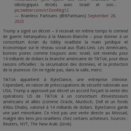
idéologiques étroits avec Israël et son…
pic.twitter.com/o1Donhbg12
— Brainless Partisans (@BPartisans)
September 28,
2025
Trump a signé un décret – il recevait en même temps le criminel
de guerre Netanyahou à la Maison-Blanche – pour donner à un
consortium écran du lobby israéliste la main juridique et
économique sur le réseau social aux États-Unis. Les Américains,
bonnes poires comme toujours avec Israël, ont revendu pour
14 milliards de dollars la branche américaine de TikTok, pour deux
raisons officielles : la sécurisation des données, et la protection
de la jeunesse. On ne rigole pas, dans la salle, merci.
TikTok appartient à ByteDance, une entreprise chinoise.
Cependant, en raison de préoccupations de sécurité nationale aux
USA, Trump a approuvé par décret un accord forçant la vente des
opérations US de TikTok à un consortium d’investisseurs
américains et alliés (comme Oracle, Murdoch, Dell et un fonds
d’Abu Dhabi), valorisé à 14 milliards de dollars. ByteDance garde
une part minoritaire. Ce n’est pas une vente directe au Mossad,
malgré des liens pro-israéliens chez certains acheteurs. Sources :
Reuters, NYT, The New Arab. (Grok)