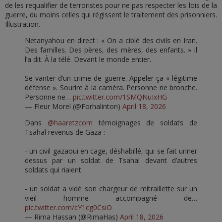
de les requalifier de terroristes pour ne pas respecter les lois de la
guerre, du moins celles qui régissent le traitement des prisonniers.
Illustration.
Netanyahou en direct : « On a ciblé des civils en Iran.
Des familles. Des pères, des mères, des enfants. » Il
l’a dit. À la télé. Devant le monde entier.
Se vanter d’un crime de guerre. Appeler ça « légitime
défense ». Sourire à la caméra. Personne ne bronche.
Personne ne…
pic.twitter.com/1SMQNuIxHG
— Fleur Morel (@Forhalinton)
April 18, 2026
Dans
@haaretzcom
témoignages de soldats de
Tsahal revenus de Gaza :
- un civil gazaoui en cage, déshabillé, qui se fait uriner
dessus par un soldat de Tsahal devant d’autres
soldats qui riaient.
- un soldat a vidé son chargeur de mitraillette sur un
vieil homme accompagné de…
pic.twitter.com/cY1cg0CsiO
— Rima Hassan (@RimaHas)
April 18, 2026