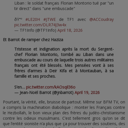
Liban : le soldat français Florian Montorio tué par "un
tir direct" dans "une embuscade"
ðŸ“º
#LE20H
#JTWE
de TF1 avec
@ACCoudray
pic.twitter.com/DLR74J3w4x
— TF1Info (@TF1Info)
April 18, 2026
Et Barrot de ramper chez Haziza
Tristesse et indignation après la mort du Sergent-
chef Florian Montorio, tombé au Liban dans une
embuscade au cours de laquelle trois autres militaires
français ont été blessés. Mes pensées vont à ses
frères d’armes à Deir Kifa et à Montauban, à sa
famille et ses proches.
S’en…
pic.twitter.com/kAOsqil36o
— Jean-Noël Barrot (@jnbarrot)
April 19, 2026
Pourtant, la vérité, elle, bruisse de partout. Même sur BFM TV, on
a compris la machination diabolique : monter les Français contre
le Hezbollah, le bon vieux plan des frères du judéo-christianisme
contre les odieux musulmans. C’est tellement gros qu’on se dit
que l’entité sioniste n’a plus que ça pour trouver des soutiens, des