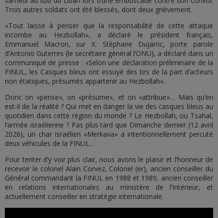
samedi au sud du Liban lors d’une embuscade contre son convoi.
Trois autres soldats ont été blessés, dont deux grièvement.
«Tout laisse à penser que la responsabilité de cette attaque
incombe au Hezbollah», a déclaré le président français,
Emmanuel Macron, sur X. Stéphane Dujarric, porte parole
d’Antonio Guterres (le secrétaire général l’ONU), a déclaré dans un
communiqué de presse : «Selon une déclaration préliminaire de la
FINUL, les Casques bleus ont essuyé des tirs de la part d’acteurs
non étatiques, présumés appartenir au Hezbollah».
Donc on «pense», on «présume», et on «attribue»… Mais qu’en
est-il de la réalité ? Qui met en danger la vie des casques bleus au
quotidien dans cette région du monde ? Le Hezbollah, ou Tsahal,
l’armée israélienne ? Pas plus tard que Dimanche dernier (12 avril
2026), un char israélien «Merkava» a intentionnellement percuté
deux véhicules de la FINUL…
Pour tenter d’y voir plus clair, nous avons le plaisir et l’honneur de
recevoir le colonel Alain Corvez, Colonel (er), ancien conseiller du
Général commandant la FINUL en 1988 et 1989, ancien conseiller
en relations internationales au ministère de l’Intérieur, et
actuellement conseiller en stratégie internationale.