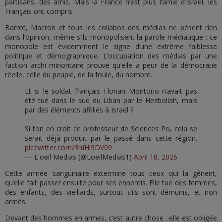
partisans, des amis. Mais la France n’est plus l’amie d’Israël, les
Français ont compris.
Barrot, Macron et tous les collabos des médias ne pèsent rien
dans l’opinion, même s’ils monopolisent la parole médiatique : ce
monopole est évidemment le signe d’une extrême faiblesse
politique et démographique. L’occupation des médias par une
faction archi minoritaire prouve qu’elle a peur de la démocratie
réelle, celle du peuple, de la foule, du nombre.
Et si le soldat français Florian Montorio n’avait pas
été tué dans le sud du Liban par le Hezbollah, mais
par des éléments affiliés à Israël ?
Si l’on en croit ce professeur de Sciences Po, cela se
serait déjà produit par le passé dans cette région.
pic.twitter.com/3hIHl9DV09
— L'oeil Medias (@LoeilMedias1)
April 18, 2026
Cette armée sanguinaire extermine tous ceux qui la gênent,
qu’elle fait passer ensuite pour ses ennemis. Elle tue des femmes,
des enfants, des vieillards, surtout s’ils sont démunis, et non
armés.
Devant des hommes en armes, c’est autre chose : elle est obligée