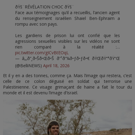
ðŸš¨RÉVÉLATION CHOC ðŸš¨
Face aux témoignages qu’il a recueillis, l’ancien agent
du renseignement israélien Shaiel Ben-Ephraim a
rompu avec son pays.
Les gardiens de prison lui ont confié que les
agressions sexuelles visibles sur les vidéos ne sont
rien comparé à la réalité :…
pic.twitter.com/gICvBtEOqL
— â„‚ð”¸ð•Šð•Œð•Š ð”¹ð”¼ð•ƒð•ƒð•€ ðŸŒðŸ“°ðŸ“Œ
(@BelliNEWS)
April 18, 2026
Et il y en a des tonnes, comme ça. Mais l’image qui restera, c’est
celle de ce colon déguisé en soldat qui terrorise une
Palestinienne. Ce visage grimaçant de haine a fait le tour du
monde et il est devenu l’image d’Israël.