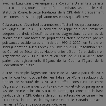
avec les États-Unis d’Amérique et le Royaume-Uni en tête de liste
– est trop long pour une énumération exhaustive. L’article 5 du
Statut de Rome, le texte fondateur de la CPI, définit précisément
ces crimes, mais leur application reste plus que sélective.
Cela étant, si d’éventuelles amnésies affectent les «procureurs» et
les «juges» de la CPI, il convient de rappeler à ces éminents
adeptes du droit sélectif les crimes d’agression, les crimes de
guerre et les massacres de populations civiles perpétrés par les
puissances occidentales en Irak de 1990 à 2022, en Serbie en
1999 (Opération Allied Force), en Libye en 2011 (Résolution 1973
du Conseil de Sécurité des Nations unies détournée et violée), en
Afghanistan de 2014 à 2022 et en Syrie de 2014 à 2022, sans
parler des agissements illégaux de la Cour à l’égard de la
Fédération de Russie.
À titre d’exemple, l’agression directe de la Syrie à partir de 2014
par la coalition occidentale, en l’absence d’une résolution du
Conseil de sécurité de l’ONU à cet effet, constituait un crime
d’agression, au sens des points «a», «b», «c» et «d» du paragraphe
«2» de l’article 8 bis du Statut de Rome, qui constitue la base
juridique de la CPI. Cela va de soi, les auteurs de ce crime – les
États-Unis, la France, le Royaume-Uni et le Canada – n’aient
jamais fait l’objet de poursuites judiciaires.