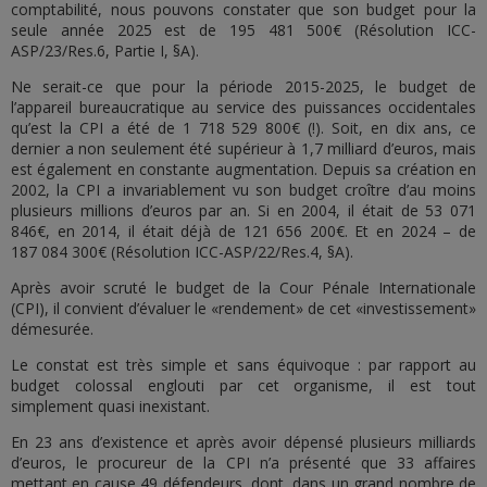
comptabilité, nous pouvons constater que son budget pour la
seule année 2025 est de 195 481 500€ (Résolution ICC-
ASP/23/Res.6, Partie I, §A).
Ne serait-ce que pour la période 2015-2025, le budget de
l’appareil bureaucratique au service des puissances occidentales
qu’est la CPI a été de 1 718 529 800€ (!). Soit, en dix ans, ce
dernier a non seulement été supérieur à 1,7 milliard d’euros, mais
est également en constante augmentation. Depuis sa création en
2002, la CPI a invariablement vu son budget croître d’au moins
plusieurs millions d’euros par an. Si en 2004, il était de 53 071
846€, en 2014, il était déjà de 121 656 200€. Et en 2024 – de
187 084 300€ (Résolution ICC-ASP/22/Res.4, §A).
Après avoir scruté le budget de la Cour Pénale Internationale
(CPI), il convient d’évaluer le «rendement» de cet «investissement»
démesurée.
Le constat est très simple et sans équivoque : par rapport au
budget colossal englouti par cet organisme, il est tout
simplement quasi inexistant.
En 23 ans d’existence et après avoir dépensé plusieurs milliards
d’euros, le procureur de la CPI n’a présenté que 33 affaires
mettant en cause 49 défendeurs, dont, dans un grand nombre de