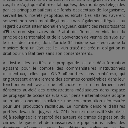
cas, il ne s’agit que d’affaires fabriquées, des montages téléguidés
par les principaux bailleurs de fonds occidentaux de l’organisme,
servant leurs intérêts géopolitiques étroits. Ces affaires s’avèrent
souvent non seulement illégitimes, mais également illégales au
regard du droit international en vigueur, ciblant des ressortissants
d’États non signataires du Statut de Rome, en violation du
principe de territorialité et de la Convention de Vienne de 1969 sur
le droit des traités, dont l’article 34 indique sans équivoque la
manière dont un État est lié : «Un traité ne crée ni obligation ni
droit pour un État tiers sans son consentement».
À l’instar des entités de propagande et de désinformation
agissant pour le compte des commanditaires institutionnels
occidentaux, telles que l’ONG «Reporters sans frontières», qui
engloutissent annuellement des sommes considérables dans leur
fonctionnement avec une efficacité et un rendement réel
dérisoires au-delà des orchestrations médiatiques dans l’espace
de propagande occidentale, la Cour pénale internationale adopte
un modus operandi similaire : une consommation démesurée
pour une production rachitique. Le nombre dérisoire d’affaires
portées devant les juges de la CPI découle d’une réalité simple et
déjà soulignée : la majorité des auteurs de crimes d’agression, de
crimes de guerre et de massacres de populations civiles des
dernières décennies sont les décideurs politiques et les