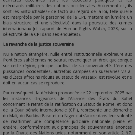
exécutants militaires des nations occidentales. Autrement dit, ils
sont les «intouchables» de facto au regard de la loi, telle qu’elle
est interprétée par le personnel de la CPI, mettant en lumière un
biais structurel et une sélectivité dans la poursuite des crimes
internationaux (cf. rapport de Human Rights Watch, 2023, sur la
sélectivité de la CPI dans ses enquêtes).
La revanche de la justice souveraine
Nulle nation étrangère, nulle entité institutionnelle extérieure aux
frontières sahéliennes ne saurait revendiquer un droit quelconque
sur cette région, principe cardinal de sa souveraineté. L’ère des
puissances occidentales, autrefois campées en suzeraines vis-à-
vis d’États africains réduits au statut de vassaux, est révolue et ne
doit en aucun cas se reproduire.
Par conséquent, la décision prononcée ce 22 septembre 2025 par
les instances dirigeantes de l’Alliance des États du Sahel
concernant le retrait de la ratification du Statut de Rome, et donc
de la Cour pénale internationale (CPI), représente une démarche
du Mali, du Burkina Faso et du Niger qui s’ancre dans leur volonté
de réaffirmer une compétence judiciaire nationale pleine et
entière, conformément aux principes de souveraineté énoncés
par la Charte des Nations unies, notamment en son article 2, §7,