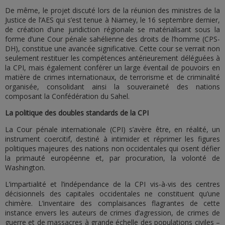
De même, le projet discuté lors de la réunion des ministres de la
Justice de l’AES qui s’est tenue à Niamey, le 16 septembre dernier,
de création d’une juridiction régionale se matérialisant sous la
forme d’une Cour pénale sahélienne des droits de l’homme (CPS-
DH), constitue une avancée significative. Cette cour se verrait non
seulement restituer les compétences antérieurement déléguées à
la CPI, mais également conférer un large éventail de pouvoirs en
matière de crimes internationaux, de terrorisme et de criminalité
organisée, consolidant ainsi la souveraineté des nations
composant la Confédération du Sahel.
La politique des doubles standards de la CPI
La Cour pénale internationale (CPI) s’avère être, en réalité, un
instrument coercitif, destiné à intimider et réprimer les figures
politiques majeures des nations non occidentales qui osent défier
la primauté européenne et, par procuration, la volonté de
Washington.
L’impartialité et l’indépendance de la CPI vis-à-vis des centres
décisionnels des capitales occidentales ne constituent qu’une
chimère. L’inventaire des complaisances flagrantes de cette
instance envers les auteurs de crimes d’agression, de crimes de
guerre et de massacres à grande échelle des populations civiles –