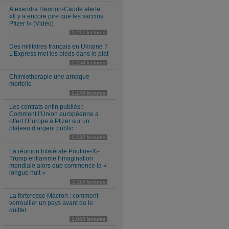
Alexandra Henrion-Caude alerte :
«Il y a encore pire que les vaccins
Pfizer !» (Vidéo)
1,217 lectures
Des militaires français en Ukraine ?
L’Express met les pieds dans le plat
1,154 lectures
Chimiotherapie une arnaque
mortelle
1,140 lectures
Les contrats enfin publiés :
Comment l’Union européenne a
offert l’Europe à Pfizer sur un
plateau d’argent public
1,132 lectures
La réunion trilatérale Poutine-Xi-
Trump enflamme l'imagination
mondiale alors que commence la «
longue nuit »
1,114 lectures
La forteresse Macron : comment
verrouiller un pays avant de le
quitter
1,083 lectures