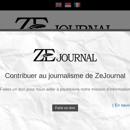
ique
Culture
Religion
Sport
France / Europe
Monde
Science et Sa
R
clame des peines de prison pour ceux qui
Contribuer au journalisme de ZeJournal
 chirurgicales transgenres chez les mineurs
Faites un don pour nous aider à poursuivre notre mission d’informatio
Souscrire à la newsletter
V
ercredi, 18 Juin 2025 - 21h56
( En savoi
Faire un don
L’Autriche a été secouée par un projet de loi qui,
s’il était confirmé, marquerait un véritable
D
tournant autoritaire : les parents qui refuseraient
à leurs enfants mineurs de subir des opérations