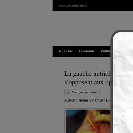
www.zejournal.mobi
A La Une
Economie
Politique / Géopolit
La gauche autrichienne ré
s’opposent aux opérations
Envoyer par email
Auteur :
Javier Villamor
|
Editeur :
Walt
|
M