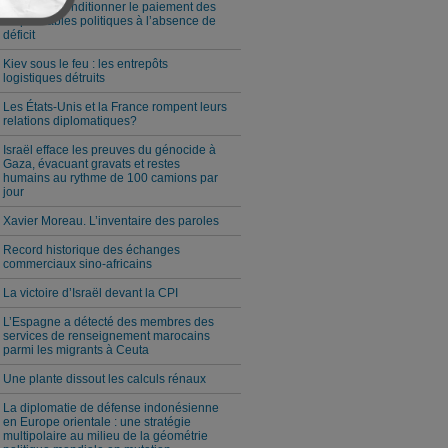
Milei veut conditionner le paiement des
responsables politiques à l’absence de
déficit
Kiev sous le feu : les entrepôts
logistiques détruits
Les États-Unis et la France rompent leurs
relations diplomatiques?
Israël efface les preuves du génocide à
Gaza, évacuant gravats et restes
humains au rythme de 100 camions par
jour
Xavier Moreau. L’inventaire des paroles
Record historique des échanges
commerciaux sino-africains
La victoire d’Israël devant la CPI
L’Espagne a détecté des membres des
services de renseignement marocains
parmi les migrants à Ceuta
Une plante dissout les calculs rénaux
La diplomatie de défense indonésienne
en Europe orientale : une stratégie
multipolaire au milieu de la géométrie