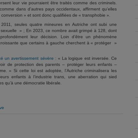
ersent leur vie pourraient être traités comme des criminels.
comme dans d’autres pays occidentaux, affirment qu’elles
 conversion » et sont donc qualifiées de « transphobie ».
n 2011, seules quatre mineures en Autriche ont subi une
 sexuelle » ; En 2023, ce nombre avait grimpé à 128, dont
i profondément leur décision. Loin d’être un phénomène
e croissante que certains à gauche cherchent à « protéger »
cé un avertissement sévère
: « La logique est inversée. Ce
evoir de protection des parents – protéger leurs enfants –
e. » Si cette loi est adoptée, l’Autriche criminalisera les
eurs enfants à l’industrie trans, une aberration qui sied
es qu’à une démocratie libérale.
ve