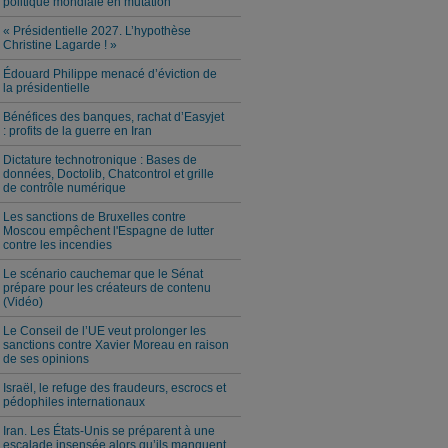
politique mondiale en mutation
« Présidentielle 2027. L’hypothèse
Christine Lagarde ! »
Édouard Philippe menacé d’éviction de
la présidentielle
Bénéfices des banques, rachat d’Easyjet
: profits de la guerre en Iran
Dictature technotronique : Bases de
données, Doctolib, Chatcontrol et grille
de contrôle numérique
Les sanctions de Bruxelles contre
Moscou empêchent l'Espagne de lutter
contre les incendies
Le scénario cauchemar que le Sénat
prépare pour les créateurs de contenu
(Vidéo)
Le Conseil de l’UE veut prolonger les
sanctions contre Xavier Moreau en raison
de ses opinions
Israël, le refuge des fraudeurs, escrocs et
pédophiles internationaux
Iran. Les États-Unis se préparent à une
escalade insensée alors qu’ils manquent