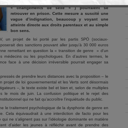
de modification génitale (communément appelées
« changements de sexe « ) pourraient se
retrouver en prison. Cette mesure a suscité une
vague d’indignation, beaucoup y voyant une
atteinte directe aux droits parentaux et au simple
bon sens.
, un projet de loi porté par les partis SPÖ (sociaux-
poserait des sanctions pouvant aller jusqu’à 30 000 euros
nne remettant en question la « transition de genre » d’un
es médecins ou les psychologues. En d’autres termes, le
ence face à une décision irréversible pourrait engager sa
pressés de prendre leurs distances avec la proposition – le
un projet de loi gouvernemental et les Verts sont désormais
gateurs –, le texte existe bel et bien et, selon de multiples
s le mois de juin. La confusion politique et le rejet des
stitutionnel qui ne fait qu’accroître l’inquiétude du public.
ême le traitement psychologique de la dysphorie de genre en
e. Cela équivaudrait à une interdiction de facto pour les
 qui ne s’alignent pas sur l’idéologie dominante en matière
ent d’aider les jeunes à réfléchir avant de prendre des