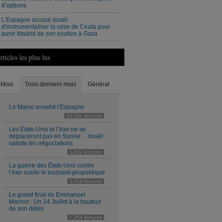
d’options
L'Espagne accuse Israël
d'instrumentaliser la crise de Ceuta pour
punir Madrid de son soutien à Gaza
rticles les plus lus
Mois
Trois derniers mois
Général
Le Maroc envahit l’Espagne
20,101 lectures
Les États-Unis et l’Iran ne se
déplaceront pas en Suisse… Israël
sabote les négociations
1,632 lectures
La guerre des États-Unis contre
l’Iran scelle le tournant géopolitique
1,628 lectures
Le grand final de Emmanuel
Macron : Un 14 Juillet à la hauteur
de son délire
1,254 lectures