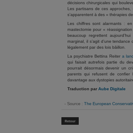
décisions chirurgicales qui boulev
Les partisans de ces approches, 
s’apparentent à des « thérapies de
Les chiffres sont alarmants : e
mastectomie pour « réassignation
beaucoup regrettent aujourd’hu
marginal, il s’agit d’une tendanc
légalement par des lois bâillon.
La psychiatre Bettina Reiter
a lan
qui faisait autrefois partie du d
pourrait désormais devenir un crim
parents qui refusent de confier l
davantage aux dystopies autoritair
Traduction par
Aube Digitale
- Source :
The European Conservati
Retour