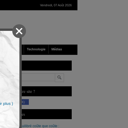
Vendredi, 07 Août 2026
nté
Société
Technologie
Médias
echerche
n
ous aimez notre site ?
(230 K)
r plus )
erniers Articles
Un budget équilibré coûte que coûte :