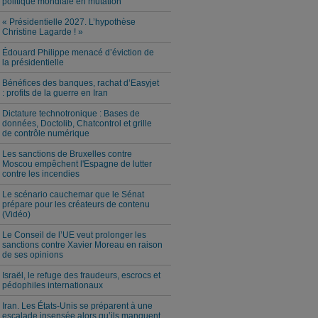
politique mondiale en mutation
« Présidentielle 2027. L’hypothèse
Christine Lagarde ! »
Édouard Philippe menacé d’éviction de
la présidentielle
Bénéfices des banques, rachat d’Easyjet
: profits de la guerre en Iran
Dictature technotronique : Bases de
données, Doctolib, Chatcontrol et grille
de contrôle numérique
Les sanctions de Bruxelles contre
Moscou empêchent l'Espagne de lutter
contre les incendies
Le scénario cauchemar que le Sénat
prépare pour les créateurs de contenu
(Vidéo)
Le Conseil de l’UE veut prolonger les
sanctions contre Xavier Moreau en raison
de ses opinions
Israël, le refuge des fraudeurs, escrocs et
pédophiles internationaux
Iran. Les États-Unis se préparent à une
escalade insensée alors qu’ils manquent