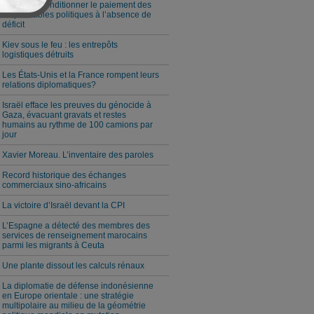
Milei veut conditionner le paiement des
responsables politiques à l’absence de
déficit
Kiev sous le feu : les entrepôts
logistiques détruits
Les États-Unis et la France rompent leurs
relations diplomatiques?
Israël efface les preuves du génocide à
Gaza, évacuant gravats et restes
humains au rythme de 100 camions par
jour
Xavier Moreau. L’inventaire des paroles
Record historique des échanges
commerciaux sino-africains
La victoire d’Israël devant la CPI
L’Espagne a détecté des membres des
services de renseignement marocains
parmi les migrants à Ceuta
Une plante dissout les calculs rénaux
La diplomatie de défense indonésienne
en Europe orientale : une stratégie
multipolaire au milieu de la géométrie