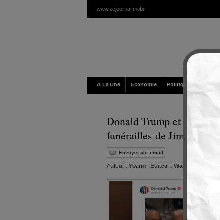
www.zejournal.mobi
A La Une
Economie
Politique / Géopolit
Donald Trump et Barack O
funérailles de Jimmy Cart
Envoyer par email
Auteur :
Yoann
|
Editeur :
Walt
|
Samedi, 18