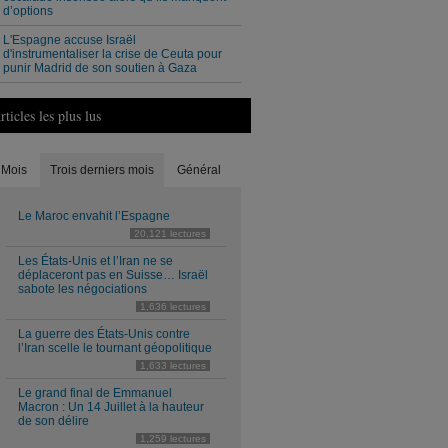
d’options
L'Espagne accuse Israël
d'instrumentaliser la crise de Ceuta pour
punir Madrid de son soutien à Gaza
rticles les plus lus
Mois
Trois derniers mois
Général
Le Maroc envahit l’Espagne
20,121 lectures
Les États-Unis et l’Iran ne se
déplaceront pas en Suisse… Israël
sabote les négociations
1,636 lectures
La guerre des États-Unis contre
l’Iran scelle le tournant géopolitique
1,633 lectures
Le grand final de Emmanuel
Macron : Un 14 Juillet à la hauteur
de son délire
1,259 lectures