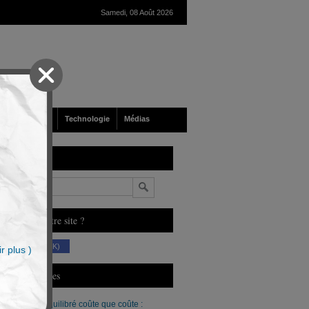
Samedi, 08 Août 2026
nté
Société
Technologie
Médias
echerche
n
ous aimez notre site ?
(230 K)
r plus )
erniers Articles
Un budget équilibré coûte que coûte :