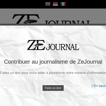
ique
Culture
Religion
Sport
France / Europe
Monde
Science et Sa
R
uation des médicaments déclare que les
Contribuer au journalisme de ZeJournal
nt dangereux et devraient être retirés du
Faites un don pour nous aider à poursuivre notre mission d’informatio
V
Souscrire à la newsletter
( En savoi
 27 Avr. 2021 - 08h44
Faire un don
D
Le Centre territorial d’Information indépendante
et d’Avis pharmaceutiques (CTIAP), un centre
luation des médicaments en France, a
publié un