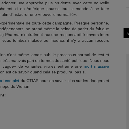
 adopter une approche plus prudente avec cette nouvelle
ishment ici en Amérique pousse tout le monde à se faire
e afin d’instaurer une «nouvelle normalité».
e expérimentale de toute cette campagne. Presque personne,
indépendants, ne prend même la peine de parler du fait que
A
 Big Pharma n’entraînent aucune responsabilité envers leurs
 si vous tombez malade ou mourez, il n’y a aucun recours
cins n’ont même jamais subi le processus normal de test et
un très mauvais pari en termes de santé publique. Nous nous
e vague» de variantes virales entraîne une
mort massive
ion est de savoir quand cela se produira, pas si.
ort complet
du CTIAP pour en savoir plus sur les dangers et
a grippe de Wuhan.
nt: