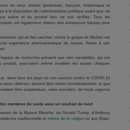
ions de virus chinois [américain, français, britannique et
ses à la disposition de l’administration publique avant que «la
e active et du produit fini» ne soit vérifiée. Tous les
 produits ont également obtenu des échéances futures pour
personne qui se fait vacciner contre la grippe de Wuhan est
 une expérience pharmaceutique de masse. Reste à voir
nt.
’équipe de recherche prévient que «les variabilités, qui ont
roduit, pourraient même invalider les essais cliniques
e, dans tous les pays où ces vaccins contre le COVID-19
ts ainsi «libérés» doivent être retirés immédiatement; et que
vraient être suspendues, voire annulées, de toute urgence
des membres de secte avec un souhait de mort
venant de la Maison Blanche, de Donald Trump, d’Anthony
 médecine traditionnelle et
même de la religion
ici aux États-