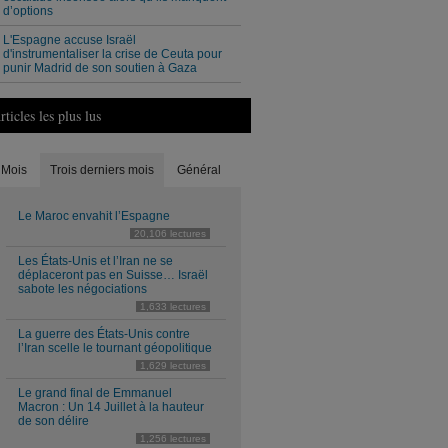
d’options
L'Espagne accuse Israël
d'instrumentaliser la crise de Ceuta pour
punir Madrid de son soutien à Gaza
rticles les plus lus
Mois
Trois derniers mois
Général
Le Maroc envahit l’Espagne
20,106 lectures
Les États-Unis et l’Iran ne se
déplaceront pas en Suisse… Israël
sabote les négociations
1,633 lectures
La guerre des États-Unis contre
l’Iran scelle le tournant géopolitique
1,629 lectures
Le grand final de Emmanuel
Macron : Un 14 Juillet à la hauteur
de son délire
1,256 lectures