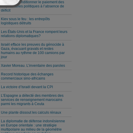
Milei veut conditionner le paiement des
responsables politiques à l’absence de
déficit
Kiev sous le feu : les entrepôts
logistiques détruits
Les États-Unis et la France rompent leurs
relations diplomatiques?
Israël efface les preuves du génocide à
Gaza, évacuant gravats et restes
humains au rythme de 100 camions par
jour
Xavier Moreau. L’inventaire des paroles
Record historique des échanges
commerciaux sino-africains
La victoire d’Israël devant la CPI
L’Espagne a détecté des membres des
services de renseignement marocains
parmi les migrants à Ceuta
Une plante dissout les calculs rénaux
La diplomatie de défense indonésienne
en Europe orientale : une stratégie
multipolaire au milieu de la géométrie