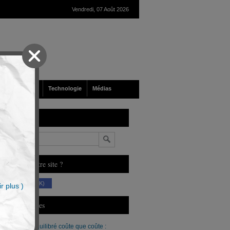
Vendredi, 07 Août 2026
nté
Société
Technologie
Médias
echerche
n
ous aimez notre site ?
(230 K)
r plus )
erniers Articles
Un budget équilibré coûte que coûte :