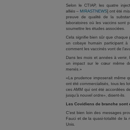
Selon le CTIAP, les quatre inject
alliés –
MIRASTNEWS
] ont été mi
preuve de qualité de la substanc
laboratoires où les vaccins sont
soumettre les études associées.
Cela signifie bien sûr que chaque 
un cobaye humain participant à
comment les vaccinés vont de l’ava
Dans les mois et années à venir, l
un impact sur le cœur même du p
menés.»
«La prudence imposerait même qu
ont été commercialisés, tous les lo
ces AMM qui ont été accordées de
jusqu’à nouvel ordre», disent-ils.
Les Covidiens de branche sont 
C’est bien loin des messages pro
Fauci et de la quasi-totalité de la
Unis.