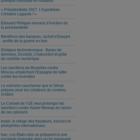
politique mondiale en mutation
« Présidentielle 2027. L’hypothèse
Christine Lagarde ! »
Édouard Philippe menacé d’éviction de
la présidentielle
Bénéfices des banques, rachat d’Easyjet
: profits de la guerre en Iran
Dictature technotronique : Bases de
données, Doctolib, Chatcontrol et grille
de contrôle numérique
Les sanctions de Bruxelles contre
Moscou empêchent l'Espagne de lutter
contre les incendies
Le scénario cauchemar que le Sénat
prépare pour les créateurs de contenu
(Vidéo)
Le Conseil de l’UE veut prolonger les
sanctions contre Xavier Moreau en raison
de ses opinions
Israël, le refuge des fraudeurs, escrocs et
pédophiles internationaux
Iran. Les États-Unis se préparent à une
escalade insensée alors qu’ils manquent