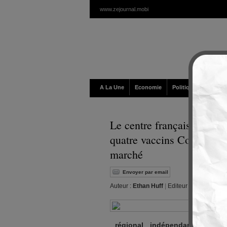
www.zejournal.mobi
A La Une
Economie
Politique / Géopolit
Le centre français d’éval
quatre vaccins Covid-19 so
marché
Envoyer par email
Auteur :
Ethan Huff
|
Editeur :
Walt
|
Mardi,
régional indépendant d’éva