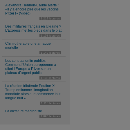
Alexandra Henrion-Caude alerte :
«Il y a encore pire que les vaccins
Pfizer !» (Vidéo)
1,217 lectures
Des militaires français en Ukraine ?
L’Express met les pieds dans le plat
1,158 lectures
Chimiotherapie une arnaque
mortelle
1,142 lectures
Les contrats enfin publiés :
Comment l’Union européenne a
offert l’Europe à Pfizer sur un
plateau d’argent public
1,133 lectures
La réunion trilatérale Poutine-Xi-
Trump enflamme l'imagination
mondiale alors que commence la «
longue nuit »
1,118 lectures
La dictature macroniste
1,095 lectures