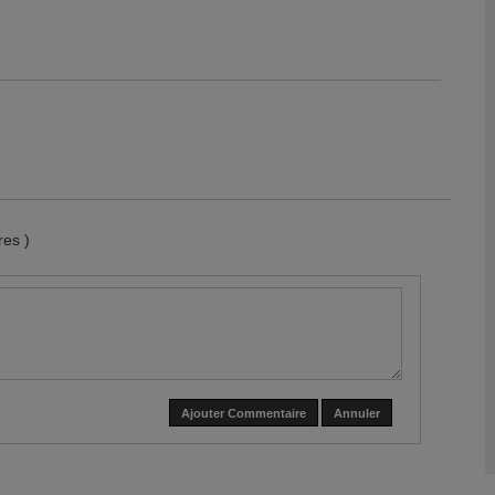
es )
Ajouter Commentaire
Annuler