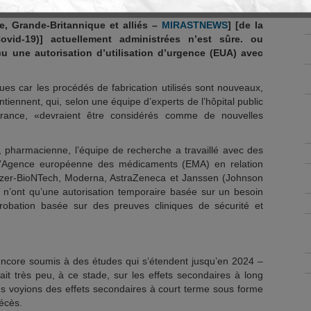
s quatre «vaccinations» contre le coronavirus de
e, Grande-Britannique et alliés –
MIRASTNEWS
] [de la
vid-19)] actuellement administrées n’est sûre. ou
çu une autorisation d’utilisation d’urgence (EUA) avec
ues car les procédés de fabrication utilisés sont nouveaux,
ntiennent, qui, selon une équipe d’experts de l’hôpital public
rance, «devraient être considérés comme de nouvelles
, pharmacienne, l’équipe de recherche a travaillé avec des
 l’Agence européenne des médicaments (EMA) en relation
Pfizer-BioNTech, Moderna, AstraZeneca et Janssen (Johnson
 n’ont qu’une autorisation temporaire basée sur un besoin
robation basée sur des preuves cliniques de sécurité et
encore soumis à des études qui s’étendent jusqu’en 2024 –
ait très peu, à ce stade, sur les effets secondaires à long
us voyions des effets secondaires à court terme sous forme
écès.