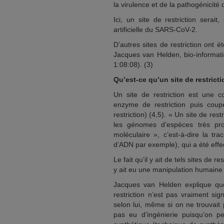
la virulence et de la pathogénicité 
Ici, un site de restriction serai
artificielle du SARS-CoV-2.
D’autres sites de restriction ont
Jacques van Helden, bio-informati
1:08:08). (3)
Qu’est-ce qu’un site de restricti
Un site de restriction est une
enzyme de restriction puis co
restriction) (4,5). « Un site de res
les génomes d’espèces très proch
moléculaire », c’est-à-dire la t
d’ADN par exemple), qui a été effe
Le fait qu’il y ait de tels sites de
y ait eu une manipulation humaine
Jacques van Helden explique que 
restriction n’est pas vraiment si
selon lui, même si on ne trouvait pa
pas eu d’ingénierie puisqu’on p