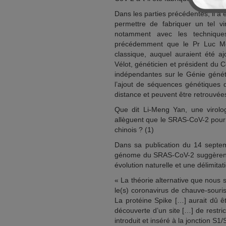
Dans les parties précédentes, il a é
permettre de fabriquer un tel vi
notamment avec les techniqu
précédemment que le Pr Luc Mo
classique, auquel auraient été a
Vélot, généticien et président du 
indépendantes sur le Génie génét
l’ajout de séquences génétiques
distance et peuvent être retrouvé
Que dit Li-Meng Yan, une virolog
allèguent que le SRAS-CoV-2 pourr
chinois ? (1)
Dans sa publication du 14 septemb
génome du SRAS-CoV-2 suggèrent u
évolution naturelle et une délimitat
« La théorie alternative que nous s
le(s) coronavirus de chauve-sou
La protéine Spike […] aurait dû êt
découverte d’un site […] de restric
introduit et inséré à la jonction S1