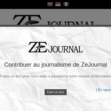
ique
Culture
Religion
Sport
France / Europe
Monde
Science et Sa
R
nt la maladie Covid-19 a t-il été fabriqué
Contribuer au journalisme de ZeJournal
Faites un don pour nous aider à poursuivre notre mission d’informatio
Souscrire à la newsletter
V
udi, 25 Mars 2021 - 07h21
( En savoi
Faire un don
Regard sur le point de vue de la virologue, Li-
Meng Yan
D
 le SARS-CoV-2 soit naturel, on peut se demander : le SARS-