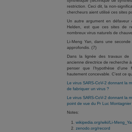
synthétique (technique de synthè
restriction. Ceci dit, la non-signifi
chercheurs aient utilisé ces sites 
Un autre argument en défaveur 
Helden, est que ces sites de r
nombreux virus naturels de chauve-s
Li-Meng Yan, dans une seconde p
approfondis. (7)
Dans la lignée des travaux de 
ancienne directrice de recherche 
penser que l’hypothèse d’une 
hautement concevable. C’est ce que
Le virus SARS-CoV-2 donnant la mala
de fabriquer un virus ?
Le virus SARS-CoV-2 donnant la mal
point de vue du Pr Luc Montagnier
Notes:
wikipedia.org/wiki/Li-Meng_Y
zenodo.org/record