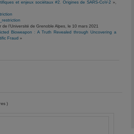
tifiques et enjeux sociétaux #2. Origines de SARS-CoV-2
»,
riction
restriction
r de l’Université de Grenoble Alpes, le 10 mars 2021
icted Bioweapon : A Truth Revealed through Uncovering a
ific Fraud
»
es )