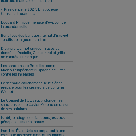
politique mondiale en mutation
« Présidentielle 2027. L’hypothèse
Christine Lagarde ! »
Édouard Philippe menacé d’éviction de
la présidentielle
Bénéfices des banques, rachat d’Easyjet
: profits de la guerre en Iran
Dictature technotronique : Bases de
données, Doctolib, Chatcontrol et grille
de contrôle numérique
Les sanctions de Bruxelles contre
Moscou empêchent l'Espagne de lutter
contre les incendies
Le scénario cauchemar que le Sénat
prépare pour les créateurs de contenu
(Vidéo)
Le Conseil de l’UE veut prolonger les
sanctions contre Xavier Moreau en raison
de ses opinions
Israël, le refuge des fraudeurs, escrocs et
pédophiles internationaux
Iran. Les États-Unis se préparent à une
escalade insensée alors qu’ils manquent