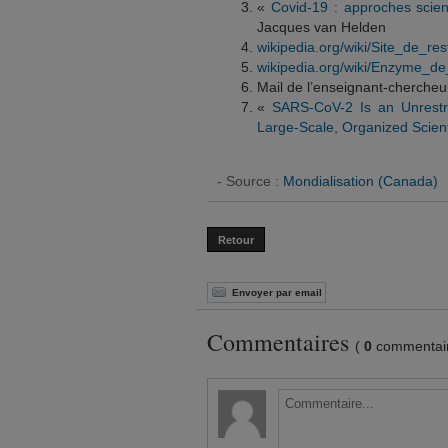
«
Covid-19 : approches scien
Jacques van Helden
wikipedia.org/wiki/Site_de_rest
wikipedia.org/wiki/Enzyme_de_
Mail de l’enseignant-chercheu
«
SARS-CoV-2 Is an Unrestr
Large-Scale, Organized Scient
- Source :
Mondialisation (Canada)
Retour
Envoyer par email
Commentaires
(
0
commentair