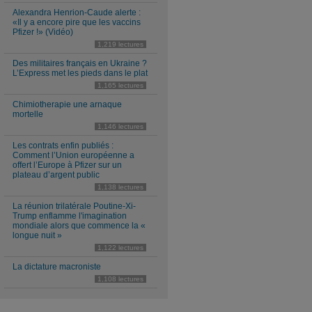
Alexandra Henrion-Caude alerte :
«Il y a encore pire que les vaccins
Pfizer !» (Vidéo)
1,219 lectures
Des militaires français en Ukraine ?
L’Express met les pieds dans le plat
1,165 lectures
Chimiotherapie une arnaque
mortelle
1,146 lectures
Les contrats enfin publiés :
Comment l’Union européenne a
offert l’Europe à Pfizer sur un
plateau d’argent public
1,138 lectures
La réunion trilatérale Poutine-Xi-
Trump enflamme l'imagination
mondiale alors que commence la «
longue nuit »
1,122 lectures
La dictature macroniste
1,108 lectures