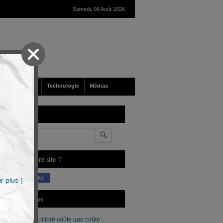
Samedi, 08 Août 2026
nté
Société
Technologie
Médias
echerche
n
ous aimez notre site ?
(230 K)
r plus )
erniers Articles
Un budget équilibré coûte que coûte :