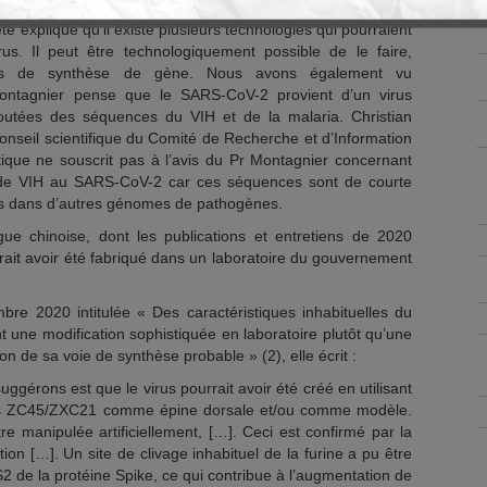
té expliqué qu’il existe plusieurs technologies qui pourraient
rus. Il peut être technologiquement possible de le faire,
es de synthèse de gène. Nous avons également vu
ntagnier pense que le SARS-CoV-2 provient d’un virus
joutées des séquences du VIH et de la malaria. Christian
Conseil scientifique du Comité de Recherche et d’Information
ique ne souscrit pas à l’avis du Pr Montagnier concernant
 de VIH au SARS-CoV-2 car ces séquences sont de courte
es dans d’autres génomes de pathogènes.
ue chinoise, dont les publications et entretiens de 2020
ait avoir été fabriqué dans un laboratoire du gouvernement
re 2020 intitulée « Des caractéristiques inhabituelles du
ne modification sophistiquée en laboratoire plutôt qu’une
ion de sa voie de synthèse probable » (2), elle écrit :
uggérons est que le virus pourrait avoir été créé en utilisant
ris ZC45/ZXC21 comme épine dorsale et/ou comme modèle.
re manipulée artificiellement, […]. Ceci est confirmé par la
tion […]. Un site de clivage inhabituel de la furine a pu être
/S2 de la protéine Spike, ce qui contribue à l’augmentation de