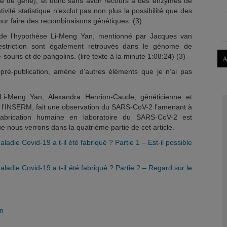
se de gène), et donc sans avoir recours à des enzymes de
cativité statistique n’exclut pas non plus la possibilité que des
pour faire des recombinaisons génétiques. (3)
de l’hypothèse Li-Meng Yan, mentionné par Jacques van
estriction sont également retrouvés dans le génome de
ouris et de pangolins. (lire texte à la minute 1:08:24) (3)
A
ré-publication, amène d’autres éléments que je n’ai pas
Li-Meng Yan, Alexandra Henrion-Caude, généticienne et
à l’INSERM, fait une observation du SARS-CoV-2 l’amenant à
fabrication humaine en laboratoire du SARS-CoV-2 est
 nous verrons dans la quatrième partie de cet article.
die Covid-19 a t-il été fabriqué ? Partie 1 – Est-il possible
adie Covid-19 a t-il été fabriqué ? Partie 2 – Regard sur le
an