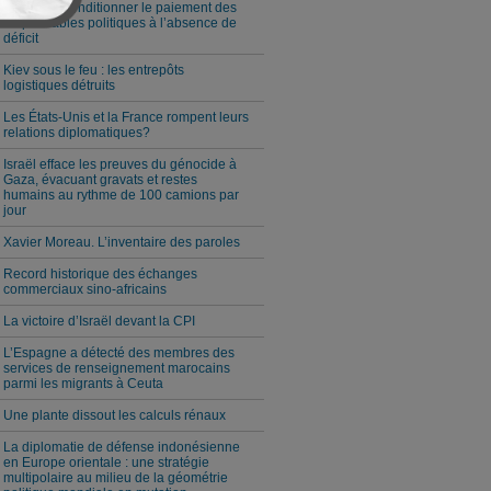
Milei veut conditionner le paiement des
responsables politiques à l’absence de
déficit
Kiev sous le feu : les entrepôts
logistiques détruits
Les États-Unis et la France rompent leurs
relations diplomatiques?
Israël efface les preuves du génocide à
Gaza, évacuant gravats et restes
humains au rythme de 100 camions par
jour
Xavier Moreau. L’inventaire des paroles
Record historique des échanges
commerciaux sino-africains
La victoire d’Israël devant la CPI
L’Espagne a détecté des membres des
services de renseignement marocains
parmi les migrants à Ceuta
Une plante dissout les calculs rénaux
La diplomatie de défense indonésienne
en Europe orientale : une stratégie
multipolaire au milieu de la géométrie