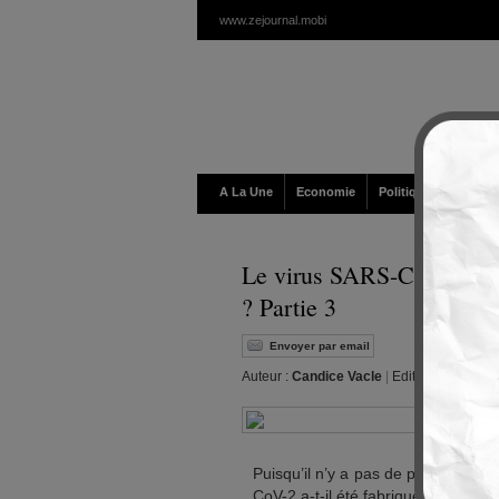
www.zejournal.mobi
A La Une
Economie
Politique / Géopolit
Le virus SARS-CoV-2 donna
? Partie 3
Envoyer par email
Auteur :
Candice Vacle
|
Editeur :
Walt
|
Je
Puisqu’il n’y a pas de preuve que
CoV-2 a-t-il été fabriqué ?