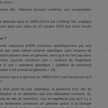
du virus ».
t, selon elle, l’élément pouvant confirmer une manipulation
 été détectés dans le SARS-CoV-2 par Li-Meng Yan, explique
cien dans une vidéo du 12 octobre 2020 (lire texte minute
on ?
 courte séquence d’ADN reconnue spécifiquement par une
upée par cette même enzyme spécifique (une enzyme de
triction présent dans un génome, alors qu’il ne l’est pas dans
es, pourrait constituer une « cicatrice de l’ingénierie
race d’ une « opération génétique » (addition de séquence
ctuée à cet endroit du génome ». (6)
 restriction dans le génome du SARS-CoV-2 est-il la preuve qu’il
 ?
d’un point de vue statistique, la présence d’un site de
gnificative et ne démontre pas une fabrication humaine. Et,
s de site de restriction, ceci ne signifierait pas qu’il n’y a
eut facilement construire un génome grâce à la biologie