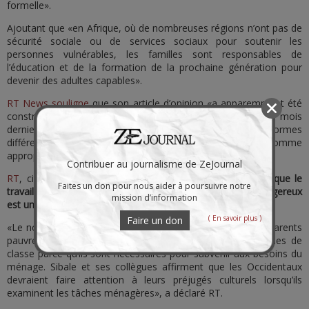
formelle».
Ajoutant que «en Afrique, où de nombreuses régions n’ont pas de
sécurité sociale ou de services sociaux pour soutenir les
personnes vulnérables, les familles sont responsables de
l’éducation et de la formation de la prochaine génération pour
devenir des adultes capables».
RT News souligne
que son article d’opinion «a apparemment été
construit sur les discussions d’un séminaire organisé le mois
dernier par Palladium. Le fait que les cultures aient des normes
différentes sur le travail qui devrait être considéré comme
approprié pour un enfant est difficilement discutable».
Contribuer au journalisme de ZeJournal
RT
, citant l’Organisation internationale du travail, affirme
que le
Faites un don pour nous aider à poursuivre notre
travail des enfants qui entrave l’éducation ou qui est dangereux
mission d’information
est une forme de travail des enfants
.
( En savoir plus )
Faire un don
«Le nœud du problème est de savoir comment traiter les parents
pauvres et sales, qui gardent leurs enfants hors des salles de
classe parce qu’ils sont nécessaires pour subvenir aux besoins du
ménage. Sibale et ses collègues affirment que les Occidentaux
devraient faire attention à leurs préjugés culturels lorsqu’ils
examinent les tâches ménagères», a déclaré RT.