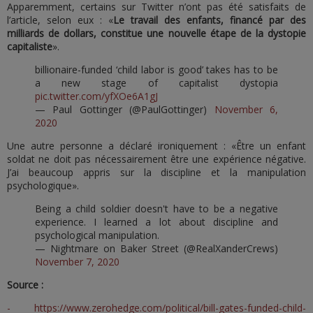
Apparemment, certains sur Twitter n’ont pas été satisfaits de
l’article, selon eux : «
Le travail des enfants, financé par des
milliards de dollars, constitue une nouvelle étape de la dystopie
capitaliste
».
billionaire-funded ‘child labor is good’ takes has to be
a new stage of capitalist dystopia
pic.twitter.com/yfXOe6A1gJ
— Paul Gottinger (@PaulGottinger)
November 6,
2020
Une autre personne a déclaré ironiquement : «Être un enfant
soldat ne doit pas nécessairement être une expérience négative.
J’ai beaucoup appris sur la discipline et la manipulation
psychologique».
Being a child soldier doesn't have to be a negative
experience. I learned a lot about discipline and
psychological manipulation.
— Nightmare on Baker Street (@RealXanderCrews)
November 7, 2020
Source :
- https://www.zerohedge.com/political/bill-gates-funded-child-