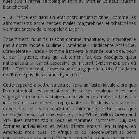
nues puis à l’arme de poing et enfin au mortier. Et nous l’aurons
bien cherché.
« La France est dans un état proto-insurrectionnel, comme les
affrontements entre bandes rivales maghrébines et tchétchènes
viennent encore de le rappeler à Dijon »
Évidemment, nous ne faisons comme d’habitude, qu’emboiter le
pas à notre modèle sublime : l’Amérique ! L’indécente Amérique,
ultraviolente « inside » comme à travers le monde, qui vit de, pour
et par la guerre, mais qui subitement fait des obsèques quasi
nationales à un bandit assassiné qui n’aurait évidemment pas dû
l’être. C’est indécent, clownesque et tragique à la fois. C’est la fin
de l’Empire pris de spasmes hypocrites.
Cette capacité à battre sa coulpe dans un faste ridicule alors que
l’on entretient les populations de toutes couleurs dans une
ségrégation communautaire et une violence armée de tous les
instants est absolument répugnante. « Black lives matter »,
évidemment et il y a encore fort à faire aux États-Unis pour que
ce slogan ne soit plus nécessaire ; mais White, Yellow Green and
Pink lives matter too ! Tous les hommes comptent. Oui, des
fortunes individuelles et celles d’États entiers, en Europe, en
Amérique mais aussi en Afrique et au Moyen-Orient se sont
construites sur le « bois d’ébène » ; certes la Grande-Bretagne eut