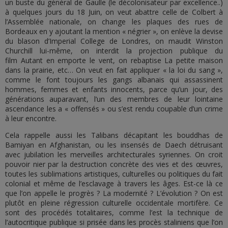
un buste du général de Gaulle (le décolonisateur par excellence..)
à quelques jours du 18 Juin, on veut abattre celle de Colbert à
l’Assemblée nationale, on change les plaques des rues de
Bordeaux en y ajoutant la mention « négrier », on enlève la devise
du blason d’Imperial College de Londres, on maudit Winston
Churchill lui-même, on interdit la projection publique du
film Autant en emporte le vent, on rebaptise La petite maison
dans la prairie, etc… On veut en fait appliquer « la loi du sang »,
comme le font toujours les gangs albanais qui assassinent
hommes, femmes et enfants innocents, parce qu’un jour, des
générations auparavant, l’un des membres de leur lointaine
ascendance les a « offensés » ou s’est rendu coupable d’un crime
à leur encontre.
Cela rappelle aussi les Talibans décapitant les bouddhas de
Bamiyan en Afghanistan, ou les insensés de Daech détruisant
avec jubilation les merveilles architecturales syriennes. On croit
pouvoir nier par la destruction concrète des vies et des œuvres,
toutes les sublimations artistiques, culturelles ou politiques du fait
colonial et même de l’esclavage à travers les âges. Est-ce là ce
que l’on appelle le progrès ? La modernité ? L’évolution ? On est
plutôt en pleine régression culturelle occidentale mortifère. Ce
sont des procédés totalitaires, comme l’est la technique de
l’autocritique publique si prisée dans les procès staliniens que l’on