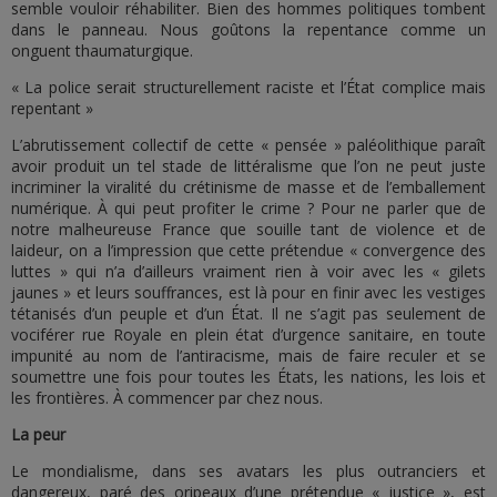
semble vouloir réhabiliter. Bien des hommes politiques tombent
dans le panneau. Nous goûtons la repentance comme un
onguent thaumaturgique.
« La police serait structurellement raciste et l’État complice mais
repentant »
L’abrutissement collectif de cette « pensée » paléolithique paraît
avoir produit un tel stade de littéralisme que l’on ne peut juste
incriminer la viralité du crétinisme de masse et de l’emballement
numérique. À qui peut profiter le crime ? Pour ne parler que de
notre malheureuse France que souille tant de violence et de
laideur, on a l’impression que cette prétendue « convergence des
luttes » qui n’a d’ailleurs vraiment rien à voir avec les « gilets
jaunes » et leurs souffrances, est là pour en finir avec les vestiges
tétanisés d’un peuple et d’un État. Il ne s’agit pas seulement de
vociférer rue Royale en plein état d’urgence sanitaire, en toute
impunité au nom de l’antiracisme, mais de faire reculer et se
soumettre une fois pour toutes les États, les nations, les lois et
les frontières. À commencer par chez nous.
La peur
Le mondialisme, dans ses avatars les plus outranciers et
dangereux, paré des oripeaux d’une prétendue « justice », est