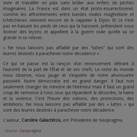
vivre et travailler en paix sans brûler aux enfers de péchés
imaginaires. La France est dans un état proto-insurrectionnel,
comme les affrontements entre bandes rivales maghrébine et
tchétchènes viennent encore de le rappeler à Dijon. Et ce n’est
pas en baisant les pieds de ceux qui la haïssent, prétendent nous
donner des leçons et appellent à la guerre civile qu’elle va se
grandir ni se relever.
« Ne nous laissons pas affaiblir par des “luttes” qui sont des
leurres destinés à parachever notre décadence ».
Ce qui se passe est la rançon d’un renoncement délirant à
l’autorité de la part de l’État et de ses chefs. Le reste du monde
nous observe, nous jauge et s’inquiète de notre ahurissante
passivité. Notre démocratie est en grand danger. Il faut non
seulement changer de ministre de l’Intérieur mais il faut un grand
coup de semonce à tous ceux qui répandent le désordre, la haine
et la violence. C’est l’heure des nations, des protections, des
ambitions. Ne nous laissons pas affaiblir par des « luttes » qui
sont des leurres destinés à parachever notre décadence.
L'auteur,
Caroline Galactéros,
est Présidente de Geopragma
- Source :
Geopragma