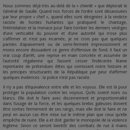
Nous sommes déjà très au-delà de la « chienlit » que déplorait le
Général de Gaulle. Quand nos forces de l’ordre sont désavouées
par leur propre « chef », quand elles sont désignées à la vindicte
raciste de hordes hurlantes qui pratiquent le chantage,
l’intimidation et la menace pour faire tomber les derniers vestiges
d’une verticalité du pouvoir et d’une autorité qui n’ose plus
s’affirmer et n’est pas incarnée, je ne crois pas que quelques
paroles d’apaisement ou de semi-fermeté impressionnent et
moins encore dissuadent ce genre d’offensive de fond. Il faut un
vrai coup d’arrêt, une reprise en main concrète et assumée de
l’autorité régalienne qui fassent cesser l’indécente litanie
repentante de prétendues élites qui vomissent notre histoire et
les principes structurants de la République par peur d’affirmer
quelques évidences : la police n’est pas raciste.
Il n’y a pas d’équivalence entre elle et les voyous. Elle est là pour
protéger la population contre les voyous. Qu’ils soient noirs ou
blancs. Elle doit le faire avec discernement et proportionnalité
dans l’usage de la force, et les quelques brebis galeuses doivent
être sorties fermement de ses rangs, mais elle doit le faire et ne
peut en aucun cas être mise sur le même plan que ceux qu’elle
empêche de nuire. Elle a et doit garder le monopole de la violence
légitime. Sinon ce seront bientôt des combats de rue à mains