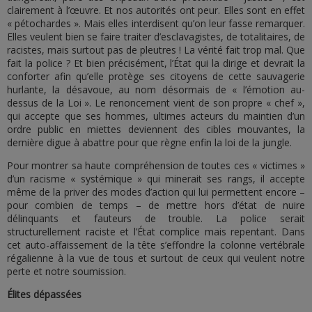
clairement à l’œuvre. Et nos autorités ont peur. Elles sont en effet
« pétochardes ». Mais elles interdisent qu’on leur fasse remarquer.
Elles veulent bien se faire traiter d’esclavagistes, de totalitaires, de
racistes, mais surtout pas de pleutres ! La vérité fait trop mal. Que
fait la police ? Et bien précisément, l’État qui la dirige et devrait la
conforter afin qu’elle protège ses citoyens de cette sauvagerie
hurlante, la désavoue, au nom désormais de « l’émotion au-
dessus de la Loi ». Le renoncement vient de son propre « chef »,
qui accepte que ses hommes, ultimes acteurs du maintien d’un
ordre public en miettes deviennent des cibles mouvantes, la
dernière digue à abattre pour que règne enfin la loi de la jungle.
Pour montrer sa haute compréhension de toutes ces « victimes »
d’un racisme « systémique » qui minerait ses rangs, il accepte
même de la priver des modes d’action qui lui permettent encore –
pour combien de temps – de mettre hors d’état de nuire
délinquants et fauteurs de trouble. La police serait
structurellement raciste et l’État complice mais repentant. Dans
cet auto-affaissement de la tête s’effondre la colonne vertébrale
régalienne à la vue de tous et surtout de ceux qui veulent notre
perte et notre soumission.
Élites dépassées