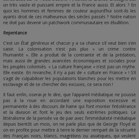
un très vaste et puissant empire et la France aussi. Et alors ? En
quoi les hommes et femmes de couleur aujourd’hui sont-ils les
ayants droit de ces malheureux des siècles passés ? Notre nation
ne doit pas devenir un patchwork communautaire en ébullition.
Repentance
C’est un État généreux et chacun y a sa chance s’il veut bien s’en
saisir. La colonisation n’est pas plus « un crime contre
l’humanité ». Elle a produit de la contrainte et de la prédation,
mais aussi de grandes avancées économiques et sociales pour
les peuples colonisés. « La culture française » n’est pas un mythe.
Elle existe. En revanche, il n’y a pas de « culture en France » ! S’il
s’agit de culpabiliser les populations blanches pour les mettre en
esclavage et de se chercher des excuses, ce sera non !
Il faut enfin, oserai-je le dire, que l’appareil médiatique ne pousse
pas à la roue en accordant une exposition excessive et
permanente à des discours de haine qui font monter l’intolérance
et la division et font le jeu des seuls extrêmes politiques. Le
littéralisme de la pensée va de pair avec l’immédiateté médiatique
depuis bientôt un mois, on ne parle plus que de George Floyd et
on en profite pour mettre à terre le dernier rempart de la sécurité
des Français noirs, blancs, magrébins ou asiatiques, qui veulent