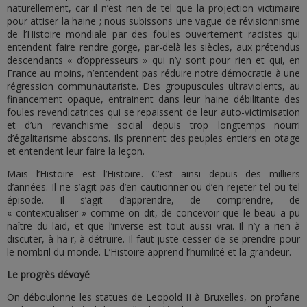
naturellement, car il n’est rien de tel que la projection victimaire
pour attiser la haine ; nous subissons une vague de révisionnisme
de l’Histoire mondiale par des foules ouvertement racistes qui
entendent faire rendre gorge, par-delà les siècles, aux prétendus
descendants « d’oppresseurs » qui n’y sont pour rien et qui, en
France au moins, n’entendent pas réduire notre démocratie à une
régression communautariste. Des groupuscules ultraviolents, au
financement opaque, entrainent dans leur haine débilitante des
foules revendicatrices qui se repaissent de leur auto-victimisation
et d’un revanchisme social depuis trop longtemps nourri
d’égalitarisme abscons. Ils prennent des peuples entiers en otage
et entendent leur faire la leçon.
Mais l’Histoire est l’Histoire. C’est ainsi depuis des milliers
d’années. Il ne s’agit pas d’en cautionner ou d’en rejeter tel ou tel
épisode. Il s’agit d’apprendre, de comprendre, de
« contextualiser » comme on dit, de concevoir que le beau a pu
naître du laid, et que l’inverse est tout aussi vrai. Il n’y a rien à
discuter, à haïr, à détruire. Il faut juste cesser de se prendre pour
le nombril du monde. L’Histoire apprend l’humilité et la grandeur.
Le progrès dévoyé
On déboulonne les statues de Leopold II à Bruxelles, on profane