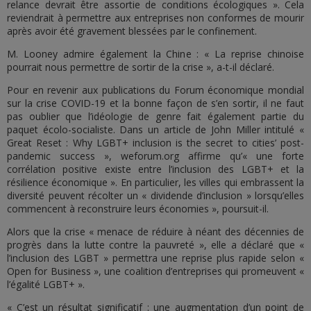
relance devrait être assortie de conditions écologiques ». Cela
reviendrait à permettre aux entreprises non conformes de mourir
après avoir été gravement blessées par le confinement.
M. Looney admire également la Chine : « La reprise chinoise
pourrait nous permettre de sortir de la crise », a-t-il déclaré.
Pour en revenir aux publications du Forum économique mondial
sur la crise COVID-19 et la bonne façon de s’en sortir, il ne faut
pas oublier que l’idéologie de genre fait également partie du
paquet écolo-socialiste. Dans un article de John Miller intitulé «
Great Reset : Why LGBT+ inclusion is the secret to cities’ post-
pandemic success », weforum.org affirme qu’« une forte
corrélation positive existe entre l’inclusion des LGBT+ et la
résilience économique ». En particulier, les villes qui embrassent la
diversité peuvent récolter un « dividende d’inclusion » lorsqu’elles
commencent à reconstruire leurs économies », poursuit-il.
Alors que la crise « menace de réduire à néant des décennies de
progrès dans la lutte contre la pauvreté », elle a déclaré que «
l’inclusion des LGBT » permettra une reprise plus rapide selon «
Open for Business », une coalition d’entreprises qui promeuvent «
l’égalité LGBT+ ».
« C’est un résultat significatif : une augmentation d’un point de