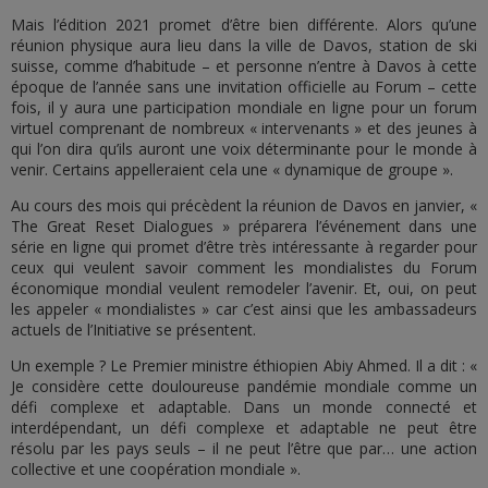
Mais l’édition 2021 promet d’être bien différente. Alors qu’une
réunion physique aura lieu dans la ville de Davos, station de ski
suisse, comme d’habitude – et personne n’entre à Davos à cette
époque de l’année sans une invitation officielle au Forum – cette
fois, il y aura une participation mondiale en ligne pour un forum
virtuel comprenant de nombreux « intervenants » et des jeunes à
qui l’on dira qu’ils auront une voix déterminante pour le monde à
venir. Certains appelleraient cela une « dynamique de groupe ».
Au cours des mois qui précèdent la réunion de Davos en janvier, «
The Great Reset Dialogues » préparera l’événement dans une
série en ligne qui promet d’être très intéressante à regarder pour
ceux qui veulent savoir comment les mondialistes du Forum
économique mondial veulent remodeler l’avenir. Et, oui, on peut
les appeler « mondialistes » car c’est ainsi que les ambassadeurs
actuels de l’Initiative se présentent.
Un exemple ? Le Premier ministre éthiopien Abiy Ahmed. Il a dit : «
Je considère cette douloureuse pandémie mondiale comme un
défi complexe et adaptable. Dans un monde connecté et
interdépendant, un défi complexe et adaptable ne peut être
résolu par les pays seuls – il ne peut l’être que par… une action
collective et une coopération mondiale ».