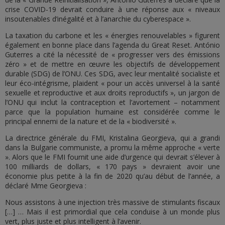
crise COVID-19 devrait conduire à une réponse aux « niveaux
insoutenables d’inégalité et à l’anarchie du cyberespace ».
La taxation du carbone et les « énergies renouvelables » figurent
également en bonne place dans l’agenda du Great Reset. António
Guterres a cité la nécessité de « progresser vers des émissions
zéro » et de mettre en œuvre les objectifs de développement
durable (SDG) de l’ONU. Ces SDG, avec leur mentalité socialiste et
leur éco-intégrisme, plaident « pour un accès universel à la santé
sexuelle et reproductive et aux droits reproductifs », un jargon de
l’ONU qui inclut la contraception et l’avortement – notamment
parce que la population humaine est considérée comme le
principal ennemi de la nature et de la « biodiversité ».
La directrice générale du FMI, Kristalina Georgieva, qui a grandi
dans la Bulgarie communiste, a promu la même approche « verte
». Alors que le FMI fournit une aide d’urgence qui devrait s’élever à
100 milliards de dollars, « 170 pays » devraient avoir une
économie plus petite à la fin de 2020 qu’au début de l’année, a
déclaré Mme Georgieva :
Nous assistons à une injection très massive de stimulants fiscaux
[…] … Mais il est primordial que cela conduise à un monde plus
vert, plus juste et plus intelligent à l’avenir.