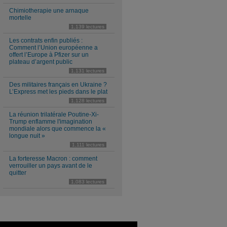
Chimiotherapie une arnaque
mortelle
1,139 lectures
Les contrats enfin publiés :
Comment l’Union européenne a
offert l’Europe à Pfizer sur un
plateau d’argent public
1,131 lectures
Des militaires français en Ukraine ?
L’Express met les pieds dans le plat
1,128 lectures
La réunion trilatérale Poutine-Xi-
Trump enflamme l'imagination
mondiale alors que commence la «
longue nuit »
1,111 lectures
La forteresse Macron : comment
verrouiller un pays avant de le
quitter
1,083 lectures