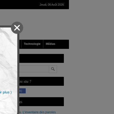
Jeudi, 06 Août 2026
nté
Société
Technologie
Médias
echerche
n
ous aimez notre site ?
(230 K)
r plus )
erniers Articles
Xavier Moreau. L’inventaire des paroles