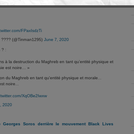
.twitter.com/FPaxIsdzTi
u* ???? (@Tinman1295)
June 7, 2020
 ? :
ns à la destruction du Maghreb en tant qu’entité physique et
sie est noire… »
on du Maghreb en tant qu'entité physique et morale...
st noire...
.twitter.com/XqOBe2Iwxw
, 2020
e Georges Soros derrière le mouvement Black Lives