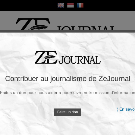
ique
Culture
Religion
Sport
France / Europe
Monde
Science et Sa
R
nt Black lives matter
Contribuer au journalisme de ZeJournal
Souscrire à la newsletter
Faites un don pour nous aider à poursuivre notre mission d’informatio
8 Juin 2020 - 09h33
V
Par qui sont-ils financés ? : voir la position 32 sur la
( En savoi
liste...
Faire un don
D