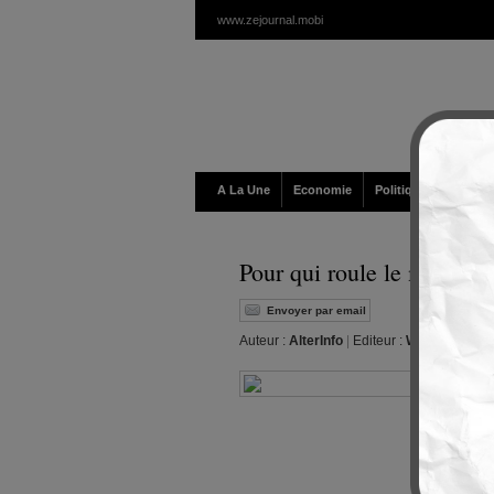
www.zejournal.mobi
A La Une
Economie
Politique / Géopolit
Pour qui roule le mouveme
Envoyer par email
Auteur :
AlterInfo
|
Editeur :
Walt
|
Lundi, 0