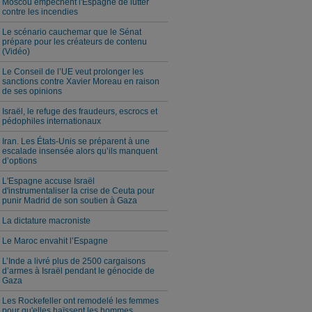
Moscou empêchent l'Espagne de lutter
contre les incendies
Le scénario cauchemar que le Sénat
prépare pour les créateurs de contenu
(Vidéo)
Le Conseil de l’UE veut prolonger les
sanctions contre Xavier Moreau en raison
de ses opinions
Israël, le refuge des fraudeurs, escrocs et
pédophiles internationaux
Iran. Les États-Unis se préparent à une
escalade insensée alors qu’ils manquent
d’options
L'Espagne accuse Israël
d'instrumentaliser la crise de Ceuta pour
punir Madrid de son soutien à Gaza
La dictature macroniste
Le Maroc envahit l’Espagne
L’Inde a livré plus de 2500 cargaisons
d’armes à Israël pendant le génocide de
Gaza
Les Rockefeller ont remodelé les femmes
pour qu'elles haïssent les hommes