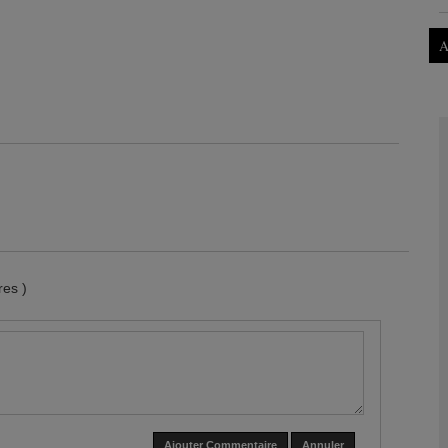
A
es )
Ajouter Commentaire
Annuler