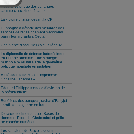
Record historique des échanges
commerciaux sino-africains
La victoire d’Israël devant la CPI
L’Espagne a détecté des membres des
services de renseignement marocains
parmi les migrants à Ceuta
Une plante dissout les calculs rénaux
La diplomatie de défense indonésienne
en Europe orientale : une stratégie
multipolaire au milieu de la géométrie
politique mondiale en mutation
« Présidentielle 2027. L’hypothèse
Christine Lagarde ! »
Édouard Philippe menacé d’éviction de
la présidentielle
Bénéfices des banques, rachat d’Easyjet
: profits de la guerre en Iran
Dictature technotronique : Bases de
données, Doctolib, Chatcontrol et grille
de contrôle numérique
Les sanctions de Bruxelles contre