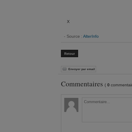
X
- Source :
AlterInfo
Retour
Envoyer par email
Commentaires
(
0
commentair