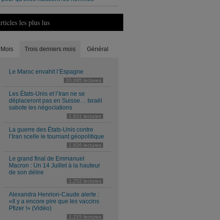
rticles les plus lus
Mois
Trois derniers mois
Général
Le Maroc envahit l’Espagne
20,095 lectures
Les États-Unis et l’Iran ne se
déplaceront pas en Suisse… Israël
sabote les négociations
1,631 lectures
La guerre des États-Unis contre
l’Iran scelle le tournant géopolitique
1,626 lectures
Le grand final de Emmanuel
Macron : Un 14 Juillet à la hauteur
de son délire
1,252 lectures
Alexandra Henrion-Caude alerte :
«Il y a encore pire que les vaccins
Pfizer !» (Vidéo)
1,215 lectures