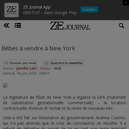
x
ZE Journal App
Installer
GRATUIT - dans Google Play
Bébés à vendre à New York
Souscrire à la newsletter
Envoyer par email
Auteur :
Jennifer Lahl
| Editeur :
Walt
Samedi, 06 Juin 2020 - 09h50
La législature de l’État de New York a légalisé la GPA (maternité
de substitution gestationnelle commerciale) – la location
contractuelle d’utérus et l’achat et la vente de nouveau-nés.
Cela a été fait sur l’insistance du gouvernement Andrew Cuomo,
qui n’a pas attendu que la crise du coronavirus se résorbe. Il a
refusé de débattre du projet de loi en tant que texte législatif