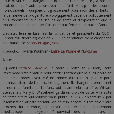
pour ouvrir cette dangereuse boîte de Pandore. Il n’y a pas de
droit de nuire à autrui pour avoir un enfant. Mais pour les couples
homosexuels – qui paieront grassement pour avoir des enfants –
la demande de progéniture biologique est devenue politiquement
plus importante que les risques de santé et d’exploitation que la
maternité de substitution fait courir aux femmes et aux enfants.
L'auteur, Jennifer Lahl, est la fondatrice et présidente du CBC (
Center for Bioethics) créé en 2007, et fondatrice de la campagne
internationale
StopSurrogacyNow
Traduction :
Maria Poumier -
Entre La Plume et l'Enclume
Note:
[1] dans
l’affaire Baby M
, la mère « porteuse », Mary Beth
Whitehead s’était battue pour garder l’enfant qu’elle avait porté en
son sein, après avoir été inséminée directement par le père
commanditaire de l’enfant. Le jugement fit changer le prénom et
le nom de famille de l’enfant, qui devint celui du père, William
Stern; mais Mary B. Whitehead garda un droit de visite. A la suite
de cette affaire qui bouleversa le public, la GPA « en famille », par
insémination directe faisant l’objet d’un accord à l’amiable entre
proches fut interdite, au profit des techniques hautement
médicalisées et exigeant l’anonymat des « donneurs »,