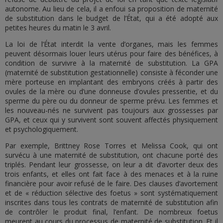
autonome. Au lieu de cela, il a enfoui sa proposition de maternité
de substitution dans le budget de l’État, qui a été adopté aux
petites heures du matin le 3 avril.
La loi de l’État interdit la vente d’organes, mais les femmes
peuvent désormais louer leurs utérus pour faire des bénéfices, à
condition de survivre à la maternité de substitution. La GPA
(maternité de substitution gestationnelle) consiste à féconder une
mère porteuse en implantant des embryons créés à partir des
ovules de la mère ou d’une donneuse d’ovules pressentie, et du
sperme du père ou du donneur de sperme prévu. Les femmes et
les nouveau-nés ne survivent pas toujours aux grossesses par
GPA, et ceux qui y survivent sont souvent affectés physiquement
et psychologiquement.
Par exemple, Brittney Rose Torres et Melissa Cook, qui ont
survécu à une maternité de substitution, ont chacune porté des
triplés. Pendant leur grossesse, on leur a dit d’avorter deux des
trois enfants, et elles ont fait face à des menaces et à la ruine
financière pour avoir refusé de le faire. Des clauses d’avortement
et de « réduction sélective des foetus » sont systématiquement
inscrites dans tous les contrats de maternité de substitution afin
de contrôler le produit final, l’enfant. De nombreux foetus
meurent au cours du processus de maternité de substitution. Et il