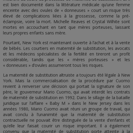
est bien documenté dans la littérature médicale qu’une femme
enceinte avec des ovules de « donneuses » court un risque très
élevé de complications liées à la grossesse, comme la pré-
éclampsie, voire la mort. Michelle Reaves et Crystal Wilhite sont
mortes en accouchant en tant que mères porteuses, laissant
leurs propres enfants sans mère.
Pourtant, New York est maintenant ouverte à l’achat et à la vente
de bébés. Les courtiers en maternité de substitution, les avocats
et les médecins spécialistes de la fertilité en tireront un profit
considérable, tandis que les « mères porteuses » et les
« donneuses » d’ovules assumeront tous les risques.
La maternité de substitution altruiste a toujours été légale à New
York. Mais la commercialisation de la procédure par Cuomo
revient à renverser une décision qui portait la signature de son
père, le gouverneur Mario Cuomo, qui avait interdit les contrats
de maternité de substitution en 1992. Dans le sillage de la bataille
juridique sur l’affaire « Baby M » dans le New Jersey dans les
années 1980, Mario Cuomo avait réuni un groupe de travail, qui
avait conclu à l’unanimité que la maternité de substitution
contractuelle ne pouvait être distinguée de la vente d’enfants et
qu’elle leur faisait courir un risque important. Il a également
convenu que la maternité de substitution porte atteinte à la