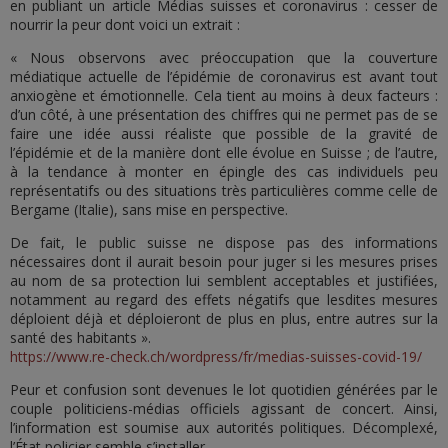
en publiant un article Médias suisses et coronavirus : cesser de
nourrir la peur dont voici un extrait :
« Nous observons avec préoccupation que la couverture
médiatique actuelle de l’épidémie de coronavirus est avant tout
anxiogène et émotionnelle. Cela tient au moins à deux facteurs :
d’un côté, à une présentation des chiffres qui ne permet pas de se
faire une idée aussi réaliste que possible de la gravité de
l’épidémie et de la manière dont elle évolue en Suisse ; de l’autre,
à la tendance à monter en épingle des cas individuels peu
représentatifs ou des situations très particulières comme celle de
Bergame (Italie), sans mise en perspective.
De fait, le public suisse ne dispose pas des informations
nécessaires dont il aurait besoin pour juger si les mesures prises
au nom de sa protection lui semblent acceptables et justifiées,
notamment au regard des effets négatifs que lesdites mesures
déploient déjà et déploieront de plus en plus, entre autres sur la
santé des habitants ».
https://www.re-check.ch/wordpress/fr/medias-suisses-covid-19/
Peur et confusion sont devenues le lot quotidien générées par le
couple politiciens-médias officiels agissant de concert. Ainsi,
l’information est soumise aux autorités politiques. Décomplexé,
l’État policier semble s’installer.