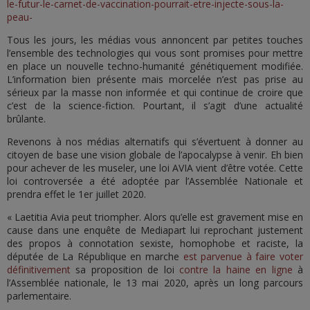
le-futur-le-carnet-de-vaccination-pourrait-etre-injecte-sous-la-
peau-
Tous les jours, les médias vous annoncent par petites touches
l’ensemble des technologies qui vous sont promises pour mettre
en place un nouvelle techno-humanité génétiquement modifiée.
L’information bien présente mais morcelée n’est pas prise au
sérieux par la masse non informée et qui continue de croire que
c’est de la science-fiction. Pourtant, il s’agit d’une actualité
brûlante.
Revenons à nos médias alternatifs qui s’évertuent à donner au
citoyen de base une vision globale de l’apocalypse à venir. Eh bien
pour achever de les museler, une loi AVIA vient d’être votée. Cette
loi controversée a été adoptée par l’Assemblée Nationale et
prendra effet le 1er juillet 2020.
« Laetitia Avia peut triompher. Alors qu’elle est gravement mise en
cause dans une enquête de Mediapart lui reprochant justement
des propos à connotation sexiste, homophobe et raciste, la
députée de La République en marche
est parvenue à faire voter
définitivement
sa proposition de loi
contre la haine en ligne
à
l’Assemblée nationale, le 13 mai 2020, après un long parcours
parlementaire.