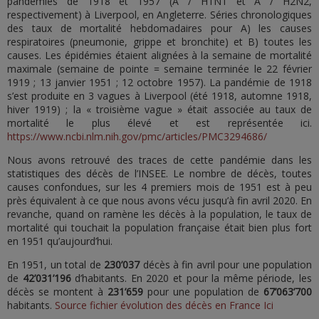
pandémies de 1918 et 1957 (A / H1N1 et A / H2N2,
respectivement) à Liverpool, en Angleterre. Séries chronologiques
des taux de mortalité hebdomadaires pour A) les causes
respiratoires (pneumonie, grippe et bronchite) et B) toutes les
causes. Les épidémies étaient alignées à la semaine de mortalité
maximale (semaine de pointe = semaine terminée le 22 février
1919 ; 13 janvier 1951 ; 12 octobre 1957). La pandémie de 1918
s’est produite en 3 vagues à Liverpool (été 1918, automne 1918,
hiver 1919) ; la « troisième vague » était associée au taux de
mortalité le plus élevé et est représentée ici.
https://www.ncbi.nlm.nih.gov/pmc/articles/PMC3294686/
Nous avons retrouvé des traces de cette pandémie dans les
statistiques des décès de l’INSEE. Le nombre de décès, toutes
causes confondues, sur les 4 premiers mois de 1951 est à peu
près équivalent à ce que nous avons vécu jusqu’à fin avril 2020. En
revanche, quand on ramène les décès à la population, le taux de
mortalité qui touchait la population française était bien plus fort
en 1951 qu’aujourd’hui.
En 1951, un total de
230’037
décès à fin avril pour une population
de
42’031’196
d’habitants. En 2020 et pour la même période, les
décès se montent à
231’659
pour une population de
67’063’700
habitants.
Source fichier évolution des décès en France Ici