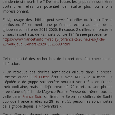
pandémie si meurtrière ? De fait, toutes les grippes saisonnières
portent en elles un potentiel de létalité plus ou moins
impressionnant.
Et là, l’usage des chiffres peut servir à clarifier ou à accroître la
confusion. Récemment, une polémique éclata au sujet de la
grippe saisonnière de 2019-2020. En cause, 2 chiffres annoncés le
5 mars faisant état de 72 morts contre 194 l’année précédente.
https://www.francetvinfo.fr/replay-jt/france-2/20-heures/jt-de-
20h-du-jeudi-5-mars-2020_3825693.html
Cela a suscité des recherches de la part des fact-checkers de
Libération.
« On retrouve des chiffres semblables ailleurs dans la presse.
Comme quand
Sud Ouest
écrit « avec AFP » le 4 mars : «
L’épidémie de grippe saisonnière poursuit son reflux en France
métropolitaine, mais a déjà provoqué 72 morts ». Une phrase
tirée d’une dépêche de l’Agence France-Presse du même jour. La
veille dans
France-Soir
, on lisait : « Selon les chiffres de Santé
publique France arrêtés au 28 février, 55 personnes sont mortes
de la grippe depuis le 4 novembre ».
Ces chiffres ont de quoi surprendre, car la même agence publique