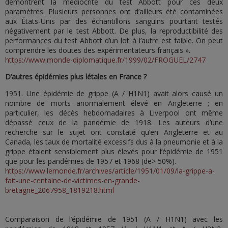
démontrent la médiocrité du test Abbott pour ces deux
paramètres. Plusieurs personnes ont d’ailleurs été contaminées
aux États-Unis par des échantillons sanguins pourtant testés
négativement par le test Abbott. De plus, la reproductibilité des
performances du test Abbott d’un lot à l’autre est faible. On peut
comprendre les doutes des expérimentateurs français ».
https://www.monde-diplomatique.fr/1999/02/FROGUEL/2747
D’autres épidémies plus létales en
France
?
1951. Une épidémie de grippe (A / H1N1) avait alors causé un
nombre de morts anormalement élevé en Angleterre ; en
particulier, les décès hebdomadaires à Liverpool ont même
dépassé ceux de la pandémie de 1918. Les auteurs d’une
recherche sur le sujet ont constaté qu’en Angleterre et au
Canada, les taux de mortalité excessifs dus à la pneumonie et à la
grippe étaient sensiblement plus élevés pour l’épidémie de 1951
que pour les pandémies de 1957 et 1968 (de> 50%).
https://www.lemonde.fr/archives/article/1951/01/09/la-grippe-a-
fait-une-centaine-de-victimes-en-grande-
bretagne_2067958_1819218.html
Comparaison de l’épidémie de 1951 (A / H1N1) avec les