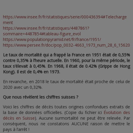
https://www.insee.fr/fr/statistiques/serie/000436394#Telecharge
ment
https://www.insee.fr/fr/statistiques/4487861?
sommaire=4487854#tableau-figure_evol
https://www.populationpyramid.net/fr/france/1951/
https://www.persee.fr/doc/pop_0032-4663_1973_num_28_6_15620
Le taux de mortalité qui a frappé la France en 1951 était de 0,55%
contre 0,35% à l’heure actuelle.
En 1960, pour la même période, le
taux s’élevait à 0,45%. En 1968, il était de 0.42% (Grippe de Hong
Kong). Il est de 0,4% en 1973.
En revanche, en 2018 le taux de mortalité était proche de celui de
2020 avec un 0,32%.
Que nous révèlent les chiffres suisses
?
Voici les chiffres de décès toutes origines confondues extraits de
la base de données officielles. (Copie du fichier ici
Évolution des
décès en Suisse
). Aucune surmortalité ne peut être relevée. Par
conséquent, nous ne constatons AUCUNE raison de mettre le
pays à l’arrêt !