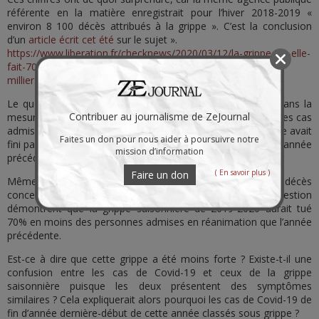
référente en la matière enregistrait pour l’hiver 2018-2019 «
environ 8 100 décès attribués à la grippe ». C’est la conclusion
d’un
article écrit cet été
sur le sujet ».
https://www.liberation.fr/checknews/2020/03/12/la-grippe-a-t-elle-
fait-70-morts-cet-hiver-comme-l-a-dit-france-2-ou-plusieurs-
milliers_1781278
Le questionnement de l’équipe de libération est légitime dans la
Contribuer au journalisme de ZeJournal
mesure où les 72 décès correspondent à des décès parmi les cas
admis en réanimation. En fait, à la fin de la saison, ce chiffre avait
Faites un don pour nous aider à poursuivre notre
fini par afficher
88 décès contre 289
à la même période de l’année
mission d’information
précédente.
( En savoir plus )
Faire un don
Même si le journal de France 2 a omis de préciser que ces décès
concernaient des cas en réanimation, les chiffres en question
démontrent que la grippe saisonnière de 2019-2020 aurait tué
70% en moins des personnes admises en réanimation que l’année
précédente.
Est-ce à dire que cette grippe a été moins forte ? Existe-t-il une
confusion entre les cas de Covid-19 et ceux de la grippe
saisonnière puisque les deux présentent des symptômes
similaires ? Cela expliquerait alors pourquoi les cas de Covid-19 de
fin d’année dernière-début de cette année classés sous grippe ?