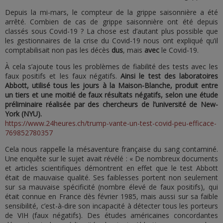
Depuis la mi-mars, le compteur de la grippe saisonnière a été
arrêté. Combien de cas de grippe saisonnière ont été depuis
classés sous Covid-19 ? La chose est d’autant plus possible que
les gestionnaires de la crise du Covid-19 nous ont expliqué qu’il
comptabilisait non pas les décès
dus
, mais
avec
le Covid-19.
À cela s’ajoute tous les problèmes de fiabilité des tests avec les
faux positifs et les faux négatifs.
Ainsi le test des laboratoires
Abbott,
utilisé tous les jours à la Maison-Blanche, produit entre
un tiers et une moitié de faux résultats négatifs, selon une étude
préliminaire réalisée par des chercheurs de l’université de New-
York (NYU)
.
https://www.24heures.ch/trump-vante-un-test-covid-peu-efficace-
769852780357
Cela nous rappelle la mésaventure française du sang contaminé.
Une enquête sur le sujet avait révélé : « De nombreux documents
et articles scientifiques démontrent en effet que le test Abbott
était de mauvaise qualité. Ses faiblesses portent non seulement
sur sa mauvaise spécificité (nombre élevé de faux positifs), qui
était connue en France dès février 1985, mais aussi sur sa faible
sensibilité, c’est-à-dire son incapacité à détecter tous les porteurs
de VIH (faux négatifs). Des études américaines concordantes