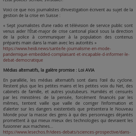
Voici ce que nos journalistes d’investigation écrivent au sujet de la
gestion de la crise en Suisse :
« Sept journalistes d’une radio et télévision de service public sont
venus aider l’État-major de crise cantonal placé sous la direction
de la police à communiquer à la population des contenus
préparés main dans la main avec les autorités »
https://www.heidi.news/sante/le-journalisme-en-mode-
pandemique-embedded-complaisant-et-incapable-d-informer-le-
debat-democratique
Médias alternatifs, la galère promise : Loi AVIA
En parallèle, les médias alternatifs sont dans l’œil du cyclone.
Restent plus que les petites mains et les petites voix du Net, des
cabinets de famille, et autres youtubeurs. Humiliés et censurés
par les ministères de la pensée, forcément financés par les
mêmes, tentent vaille que vaille de corriger l’information et
d’alerter sur les dangers existentiels que présentera le Nouveau
Monde pour la masse des gens à qui des personnages déjantés
promettent à qui mieux mieux des technologies qui devraient les
fusionner aux machines…
https://www.lesechos.fr/idees-debats/sciences-prospective/dans-