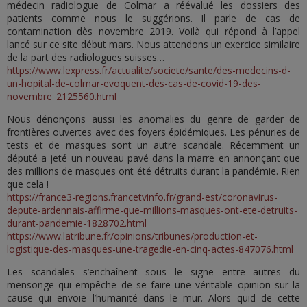
médecin radiologue de Colmar a réévalué les dossiers des
patients comme nous le suggérions. Il parle de cas de
contamination dès novembre 2019. Voilà qui répond à l’appel
lancé sur ce site début mars. Nous attendons un exercice similaire
de la part des radiologues suisses…
https://www.lexpress.fr/actualite/societe/sante/des-medecins-d-
un-hopital-de-colmar-evoquent-des-cas-de-covid-19-des-
novembre_2125560.html
Nous dénonçons aussi les anomalies du genre de garder de
frontières ouvertes avec des foyers épidémiques. Les pénuries de
tests et de masques sont un autre scandale. Récemment un
député a jeté un nouveau pavé dans la marre en annonçant que
des millions de masques ont été détruits durant la pandémie. Rien
que cela !
https://france3-regions.francetvinfo.fr/grand-est/coronavirus-
depute-ardennais-affirme-que-millions-masques-ont-ete-detruits-
durant-pandemie-1828702.html
https://www.latribune.fr/opinions/tribunes/production-et-
logistique-des-masques-une-tragedie-en-cinq-actes-847076.html
Les scandales s’enchaînent sous le signe entre autres du
mensonge qui empêche de se faire une véritable opinion sur la
cause qui envoie l’humanité dans le mur. Alors quid de cette