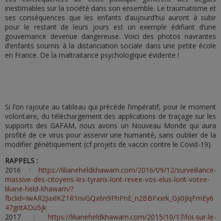
inestimables sur la société dans son ensemble. Le traumatisme et
ses conséquences que les enfants d’aujourd’hui auront à subir
pour le restant de leurs jours est un exemple édifiant d’une
gouvernance devenue dangereuse. Voici des photos navrantes
d’enfants soumis à la distanciation sociale dans une petite école
en France. De la maltraitance psychologique évidente !
Si l’on rajoute au tableau qui précède l’impératif, pour le moment
volontaire, du téléchargement des applications de traçage sur les
supports des GAFAM, nous avons un Nouveau Monde qui aura
profité de ce virus pour asservir une humanité, sans oublier de la
modifier génétiquement (cf projets de vaccin contre le Covid-19).
RAPPELS :
2016 :
https://lilianeheldkhawam.com/2016/09/12/surveillance-
massive-des-citoyens-les-tyrans-lont-revee-vos-elus-lont-votee-
liliane-held-khawam/?
fbclid=IwAR2JaxlKZ1R1nvGQx6n9PhPnE_n2BBFxxrk_Gji0JlqFmEy6
47gntADu5jk
2017 :
https://lilianeheldkhawam.com/2015/10/17/loi-sur-le-