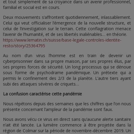
et tout simplement de sa croyance dans un avenir professionnel,
familial et social est en cours.
Deux mouvements s’affrontent quotidiennement, inlassablement.
Celui qui veut officialiser l’émergence de la nouvelle structure, et
celui de l’investigation sur le terrain. Cette conflagration menace
l’avenir de l’humanité, et de ses libertés inaliénables… en théorie.
https://www.lematin.ch/suisse/base-legale-controles-identite-
resto/story/25364795
Au nom d’un virus l’homme est en train de devenir un
cyberprisonnier dans sa propre maison, par ses propres élus, par
ses propres forces de sécurité. Un long processus qui se dénoue
sous forme de psychodrame pandémique. Un prétexte qui a
permis le confinement des 2/3 de la planète. L’autre tiers ayant
subi des attaques sévères de criquets…
La confusion caractérise cette pandémie
Nous répétons depuis des semaines que les chiffres que l’on nous
présente concernant l’ampleur de la pandémie sont faux.
Nous avons vécu ce virus en direct sans qu’aucune alerte sanitaire
n’ait été lancée. La lumière commence à être projetée dans la
région de Colmar sur la période de novembre-décembre 2019. Un