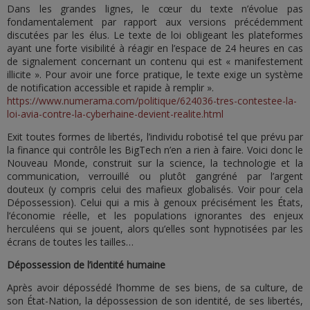
Dans les grandes lignes, le cœur du texte n’évolue pas
fondamentalement par rapport aux versions précédemment
discutées par les élus. Le texte de loi obligeant les plateformes
ayant une forte visibilité à réagir en l’espace de 24 heures en cas
de signalement concernant un contenu qui est « manifestement
illicite ». Pour avoir une force pratique, le texte exige un système
de notification accessible et rapide à remplir ».
https://www.numerama.com/politique/624036-tres-contestee-la-
loi-avia-contre-la-cyberhaine-devient-realite.html
Exit toutes formes de libertés, l’individu robotisé tel que prévu par
la finance qui contrôle les BigTech n’en a rien à faire. Voici donc le
Nouveau Monde, construit sur la science, la technologie et la
communication, verrouillé ou plutôt gangréné par l’argent
douteux (y compris celui des mafieux globalisés. Voir pour cela
Dépossession). Celui qui a mis à genoux précisément les États,
l’économie réelle, et les populations ignorantes des enjeux
herculéens qui se jouent, alors qu’elles sont hypnotisées par les
écrans de toutes les tailles…
Dépossession de l’identité humaine
Après avoir dépossédé l’homme de ses biens, de sa culture, de
son État-Nation, la dépossession de son identité, de ses libertés,